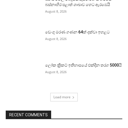
බස්නාහිර පළාත් ශාඛාව හෙට ඇරඹෙයි
August 8, 2026
ඩෙංගු මරණ ගණන 64ක් දක්වා ඉහළට
August 8, 2026
ලෝක ක්‍රිකට් ඉතිහාසයේ එක්දින තරග 5000යි
August 8, 2026
Load more
RECENT COMMENTS