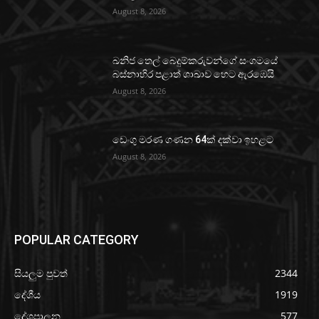
August 8, 2026
ඛනිජ තෙල් බෙදුම්කරුවන්ගේ සංගමයේ
බස්නාහිර පළාත් ශාඛාව හෙට ඇරඹෙයි
August 8, 2026
ඩෙංගු මරණ ගණන 64ක් දක්වා ඉහළට
August 8, 2026
POPULAR CATEGORY
සියලුම පුවත්
2344
දේශීය
1919
දේශපාලන
577