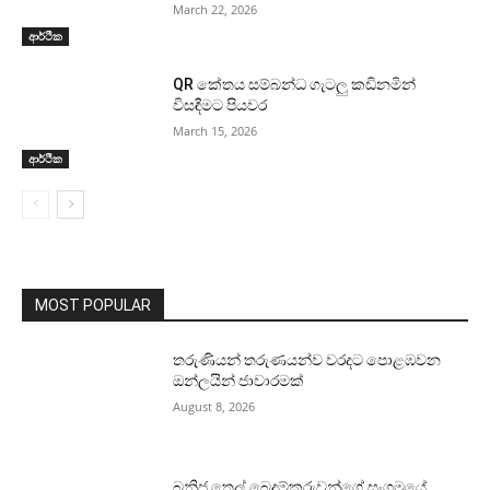
March 22, 2026
ආර්ථික
QR කේතය සම්බන්ධ ගැටලු කඩිනමින්
විසඳීමට පියවර
March 15, 2026
ආර්ථික
MOST POPULAR
තරුණියන් තරුණයන්ව වරදට පොළඹවන
ඔන්ලයින් ජාවාරමක්
August 8, 2026
ඛනිජ තෙල් බෙදුම්කරුවන්ගේ සංගමයේ