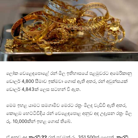
ලෝක වෙළෙඳපොළේ රන් මිල ඉතිහාසයේ පළමුවරට අමෙරිකානු
ඩොලර් 4,800 සීමාව ඉක්මවා ගොස් ඇති අතර, රන් අවුන්සයක්
ඩොලර් 4,843ක් ලෙස සටහන් වී ඇත.
මෙම ඉහළ යාමට සමගාමීව මෙරට රත්‍රං මිලද වැඩිවී ඇති අතර,
කොළඹ හෙට්ටිවීදිය රන් වෙළෙඳපොළ අනුව අද උදෑසන රත්‍රං මිල
රු. 10,000කින් ඉහළ ගොස් තිබේ.
ඒ අනුව අද
කැරට් 22
රන් පවුමක් රු. 351,500ක් ලෙසත්,
කැරට්