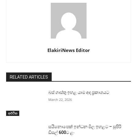
ElakiriNews Editor
RELATED ARTICLES
බස් ගාස්තු ඉහළ යාම අද ප්‍රකාශයට
March 22, 2026
ආර්ථික
සයිනොපෙක් ඉන්ධන මිල ඉහළට – සුපිරි
ඩීසල් 600ට ළං