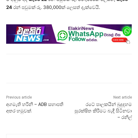
24
රන් පවුමක් රු. 380,000ක් ලෙසත් දැක්වෙයි.
Previous article
Next article
අගමැති හරිනි – ADB සභාපති
රටේ පාලකයින් බුදුදහම
අතර හමුවක්.
සුරක්ෂිත කිරීමට බැඳී සිටිනවා
– රනිල්