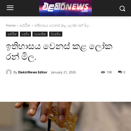
Home
ආර්ථික
ඉතිහාසය වෙනස් කළ ලෝක රන් මිල.
ආර්ථික
දේශීය
ව්‍යාපාරික
විදේශීය
ඉතිහාසය වෙනස් කළ ලෝක
රන් මිල.
By
ElakiriNews Editor
January 21, 2026
198
0