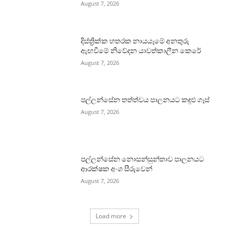
August 7, 2026
දිස්ත්‍රික්ක හතරක නායයෑමේ අනතුරු
ඇඟවීමේ නිවේදන යාවත්කාලීන කෙරේ
August 7, 2026
පල්ලන්සේන තත්ත්වය පාලනයට කඳුළු ගෑස්
August 7, 2026
පල්ලන්සේන නොසන්සුන්තාව පාලනයට
ආරක්ෂක අංශ සීරුවෙන්
August 7, 2026
Load more