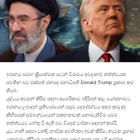
ඉරානය සමඟ ක්‍රියාත්මක සටන් විරාමය අවදානම් තත්ත්වයක
පවතින බව එක්සත් ජනපද ජනාධිපති Donald Trump ප්‍රකාශ කර
තිබේ.
යුද්ධය අවසන් කිරීම සඳහා අමෙරිකාව ඉදිරිපත් කළ යෝජනාවට
ඉරානය ලබාදුන් ප්‍රතිචාරයෙන් පසුව දෙපාර්ශ්වය අතර කරුණු
කිහිපයක් සම්බන්ධයෙන් එකඟතාවක් නොමැතිවීම මෙම
තත්ත්වයට හේතු වී ඇති බව විදෙස් වාර්තා සඳහන් කරයි.
යුධ හානි සඳහා වන්දි, නාවික අවහිරතා ඉවත් කිරීම, නැවත ප්‍රහාර
නොඑල්ල කිරීමේ සහතිකය සහ තෙල් අපනයන යළි ආරම්භ