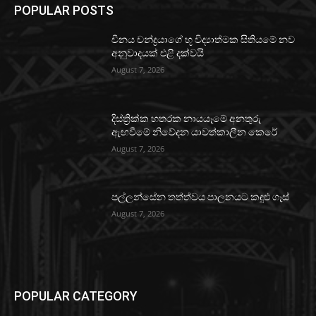
POPULAR POSTS
චීනය චන්ද්‍රයාගේ භූ විද්‍යාත්මක සිතියමේ නව
අනුවාදයක් එළි දක්වයි
August 7, 2026
දිස්ත්‍රික්ක හතරක නායයෑමේ අනතුරු
ඇඟවීමේ නිවේදන යාවත්කාලීන කෙරේ
August 7, 2026
පල්ලන්සේන තත්ත්වය පාලනයට කඳුළු ගෑස්
August 7, 2026
POPULAR CATEGORY