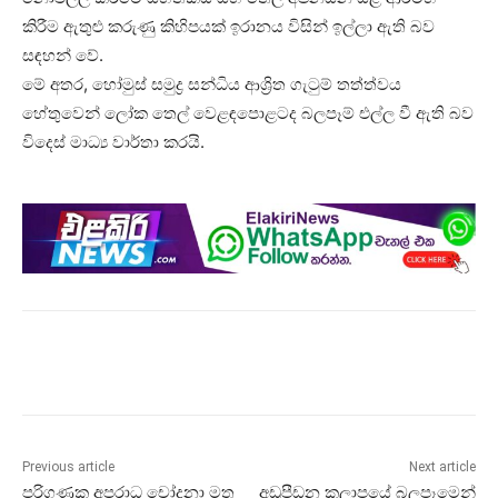
කිරීම ඇතුළු කරුණු කිහිපයක් ඉරානය විසින් ඉල්ලා ඇති බව
සඳහන් වේ.
මේ අතර, හෝමුස් සමුද්‍ර සන්ධිය ආශ්‍රිත ගැටුම් තත්ත්වය
හේතුවෙන් ලෝක තෙල් වෙළඳපොළටද බලපෑම් එල්ල වී ඇති බව
විදෙස් මාධ්‍ය වාර්තා කරයි.
Previous article
Next article
පරිගණක අපරාධ චෝදනා මත
අඩුපීඩන කලාපයේ බලපෑමෙන්