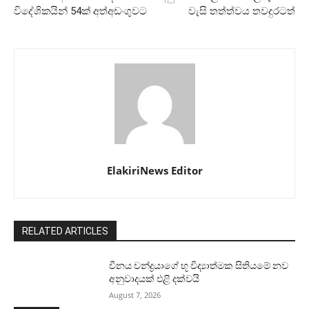
විදේශිකයින් 54ක් අත්අඩංගුවට
වැසි තත්ත්වය තවදුරටත්
ElakiriNews Editor
RELATED ARTICLES
චීනය චන්ද්‍රයාගේ භූ විද්‍යාත්මක සිතියමේ නව
අනුවාදයක් එළි දක්වයි
August 7, 2026