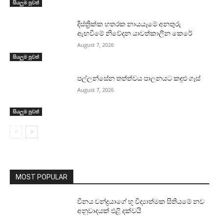
සියලුම පුවත්
දිස්ත්‍රික්ක හතරක නායයෑමේ අනතුරු
ඇඟවීමේ නිවේදන යාවත්කාලීන කෙරේ
August 7, 2026
සියලුම පුවත්
පල්ලන්සේන තත්ත්වය පාලනයට කඳුළු ගෑස්
August 7, 2026
සියලුම පුවත්
MOST POPULAR
චීනය චන්ද්‍රයාගේ භූ විද්‍යාත්මක සිතියමේ නව
අනුවාදයක් එළි දක්වයි