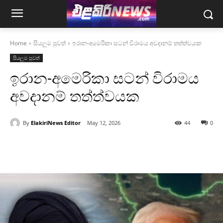
Home
සියලුම පුවත්
ඉරාන-අමෙරිකා සටන් විරාමය අවදානම් තත්ත්වයක
සියලුම පුවත්
ඉරාන-අමෙරිකා සටන් විරාමය
අවදානම් තත්ත්වයක
By
ElakiriNews Editor
May 12, 2026
44
0