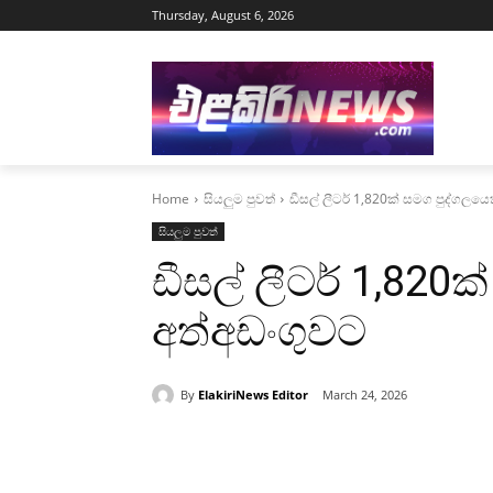
Thursday, August 6, 2026
Home
සියලුම පුවත්
ඩීසල් ලීටර් 1,820ක් සමග පුද්ගලයෙ
සියලුම පුවත්
ඩීසල් ලීටර් 1,820
අත්අඩංගුවට
By
ElakiriNews Editor
March 24, 2026
Share