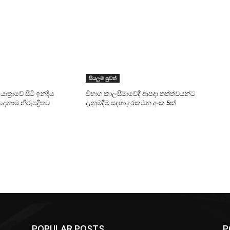
සියලුම පුවත්
ාත්‍රාවේ සිටි ඉන්දීය
විභාග කාලසීමාවේදී ආපදා තත්ත්වයන්ට
දෙනාම නිරුපද්‍රිතව
දැනුම්දීම සඳහා දුරකථන අංක 5ක්
POPULAR POSTS
P