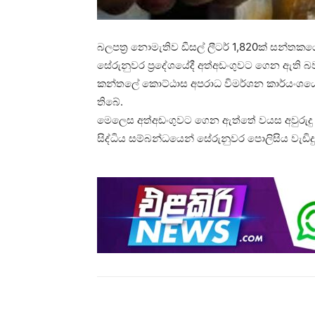
බලපත්‍ර නොමැතිව ඩීසල් ලීටර් 1,820ක් සන
සේරුනුවර ප්‍රදේශයේදී අත්අඩංගුවට ගෙන ඇති බව
කන්තලේ කොට්ඨාස අපරාධ විමර්ශන කාර්යංශයේ 
තිබේ.
මෙලෙස අත්අඩංගුවට ගෙන ඇත්තේ වයස අවුරුදු 4
සිද්ධිය සම්බන්ධයෙන් සේරුනුවර පොලිසිය වැඩිද
Share