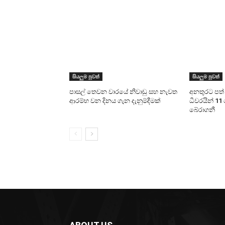
සියලුම පුවත්
සියලුම පුවත්
පාසල් තෙවන වාරයේ නිවාඩු සහ නැවත
අනතුරට පත් ය
ආරම්භ වන දිනය ගැන දැනුම්දීමක්
ධීවරයින් 11 
බේරාගනී