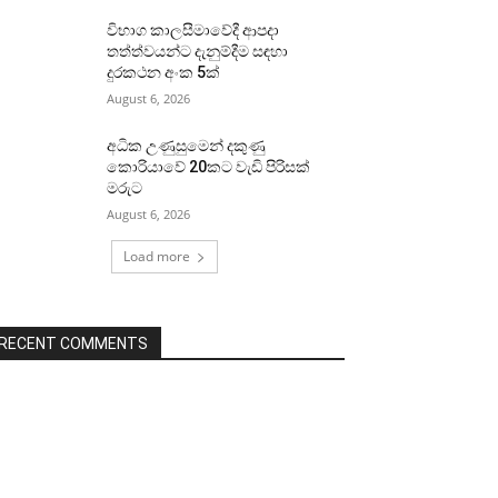
විභාග කාලසීමාවේදී ආපදා
තත්ත්වයන්ට දැනුම්දීම සඳහා
දුරකථන අංක 5ක්
August 6, 2026
අධික උණුසුමෙන් දකුණු
කොරියාවේ 20කට වැඩි පිරිසක්
මරුට
August 6, 2026
Load more
RECENT COMMENTS