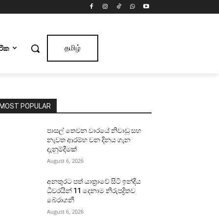
ාරික
தமிழ்
MOST POPULAR
පාසල් තෙවන වාරයේ නිවාඩු සහ
නැවත ආරම්භ වන දිනය ගැන
දැනුම්දීමක්
August 6, 2026
අනතුරට පත් යාත්‍රාවේ සිටි ඉන්දීය
ධීවරයින් 11 දෙනාම නිරුපද්‍රිතව
බේරාගනී
August 6, 2026