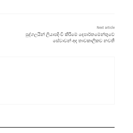
Next article
පුද්ගලයින් ලියාපදිංචි කිරීමේ දෙපාර්තමේන්තුවේ
සේවාවන් අද තාවකාලිකව නවතී