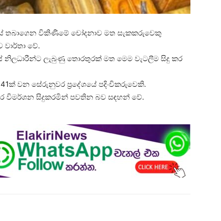
්තකයේ තබාගෙන විකිණීමේ චෝදනාව මත සැකකරුවෙකු
 වාර්තා වේ.
නිලධාරීන්ට ලැබුණු තොරතුරක් මත මෙම වැටලීම සිදු කර
1ක් වන සේරුනුවර ප්‍රදේශයේ පදිංචිකරුවෙකි.
ුර විමර්ශන සිදුකරමින් පවතින බව සඳහන් වේ.