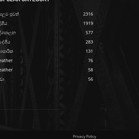
යලුම පුවත්
2316
ේශීය
1919
ේශපාලන
577
දේශීය
283
‍යාපාරික
131
eather
76
eather
58
රීඩා
56
Privacy Policy