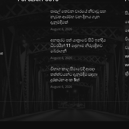
පාසල් තෙවන වාරයේ නිවාඩු සහ
සි
නැවත ආරම්භ වන දිනය ගැන
ද
දැනුම්දීමක්
August 6, 2026
ද
වි
අනතුරට පත් යාත්‍රාවේ සිටි ඉන්දීය
ධීවරයින් 11 දෙනාම නිරුපද්‍රිතව
ව්
බේරාගනී
he
w
August 6, 2026
w
විභාග කාලසීමාවේදී ආපදා
ක්‍
තත්ත්වයන්ට දැනුම්දීම සඳහා
දුරකථන අංක 5ක්
August 6, 2026