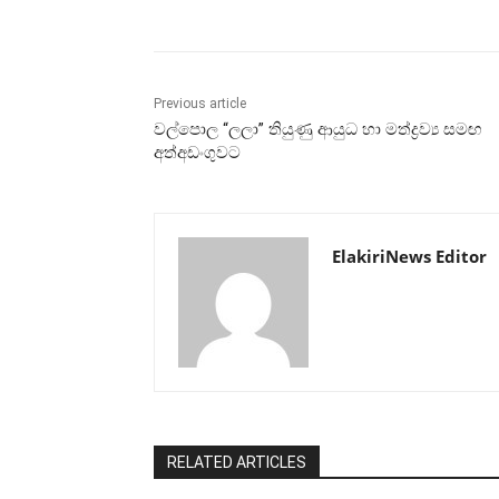
Previous article
වල්පොල “ලලා” තියුණු ආයුධ හා මත්ද්‍රව්‍ය සමඟ
අත්අඩංගුවට
ElakiriNews Editor
RELATED ARTICLES