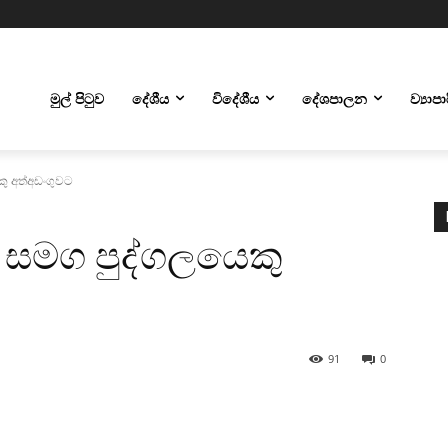
මුල් පිටුව
දේශීය
විදේශීය
දේශපාලන
ව්‍යාප
කු අත්අඩංගුවට
ක් සමග පුද්ගලයෙකු
91
0