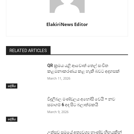
ElakiriNews Editor
RELATED ARTICLES
QR ක්‍රමය යළි ආවොත් තෙල් සංචිත
කළමනාකරණය කළ හැකි බවට අදහසක්
March 11, 2026
දේශීය
විදුලිබල මණ්ඩලය අහෝසි වෙයි – නව
සමාගම් 6 අද සිට බලාත්මකයි
March 9, 2026
දේශීය
උත්සව සමයේ අත්‍යවශ්‍ය භාණ්ඩ හිඟයකින්