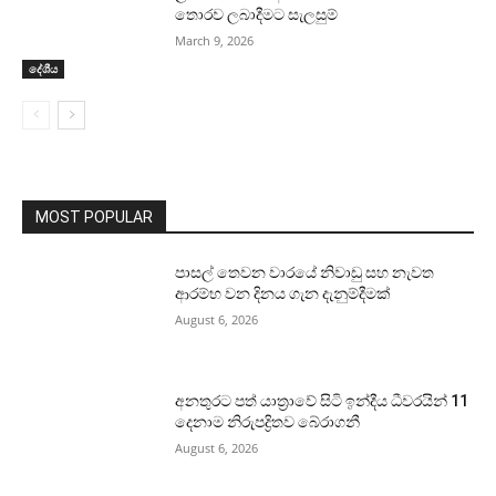
තොරව ලබාදීමට සැලසුම්
March 9, 2026
දේශීය
MOST POPULAR
පාසල් තෙවන වාරයේ නිවාඩු සහ නැවත
ආරම්භ වන දිනය ගැන දැනුම්දීමක්
August 6, 2026
අනතුරට පත් යාත්‍රාවේ සිටි ඉන්දීය ධීවරයින් 11
දෙනාම නිරුපද්‍රිතව බේරාගනී
August 6, 2026