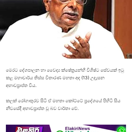
මෙරට දේශපාලන හා වෛද්‍ය ක්ෂේත්‍රයන්හි විශිෂ්ට සේවයක් ඉටු
කළ මහාචාර්ය තිස්ස විතාරණ මහතා අද (13) උදෑසන
අභාවප්‍රාප්ත විය.
කලක් රෝගාතුරව සිටි ඒ මහතා කෝට්ටේ ප්‍රදේශයේ පිහිටි සිය
නිවසේදී අභාවප්‍රාප්ත වූ බව වාර්තා වේ.