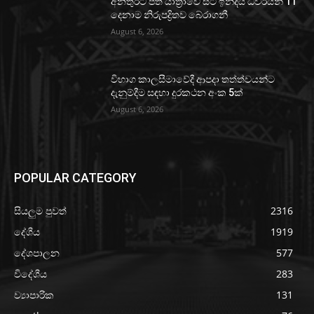
අනතුරට පත් යාත්‍රාවේ සිටි ඉන්දීය ධීවරයින් 11
දෙනාම නිරුපද්‍රිතව බේරාගනී
August 6, 2026
විභාග කාලසීමාවේදී ආපදා තත්ත්වයන්ට
දැනුම්දීම සඳහා දුරකථන අංක 5ක්
August 6, 2026
POPULAR CATEGORY
සියලුම පුවත්
2316
දේශීය
1919
දේශපාලන
577
විදේශීය
283
ව්‍යාපාරික
131