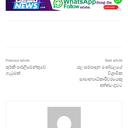
Previous article
Next article
තුර්කි පාර්ලිමේන්තුවේ
ජල සම්පාදන මණ්ඩලයේ
ගැටුමක්
විශ්‍රාමික
සාමාන්‍යාධිකාරීවරයෙකු
අත්අඩංගුවට