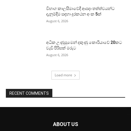
විභාග කාලසීමාවේදී ආපදා තත්ත්වයන්ට
දැනුම්දීම සඳහා දුරකථන අංක 5ක්
August 6, 2026
අධික උණුසුමෙන් දකුණු කොරියාවේ 20කට
වැඩි පිරිසක් මරුට
August 6, 2026
Load more
RECENT COMMENTS
ABOUT US