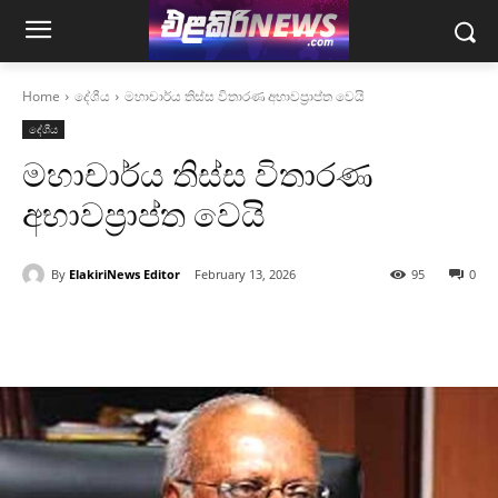
Home
දේශීය
මහාචාර්ය තිස්ස විතාරණ අභාවප්‍රාප්ත වෙයි
දේශීය
මහාචාර්ය තිස්ස විතාරණ
අභාවප්‍රාප්ත වෙයි
By
ElakiriNews Editor
February 13, 2026
95
0