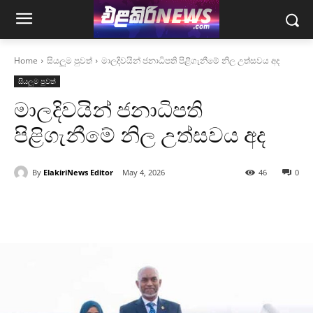
Home
සියලුම පුවත්
මාලදිවයින් ජනාධිපති පිළිගැනීමේ නිල උත්සවය අද
සියලුම පුවත්
මාලදිවයින් ජනාධිපති
පිළිගැනීමේ නිල උත්සවය අද
By
ElakiriNews Editor
May 4, 2026
46
0