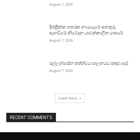
August 7, 2026
දිස්ත්‍රික්ක හතරක නායයෑමේ අනතුරු
ඇඟවීමේ නිවේදන යාවත්කාලීන කෙරේ
August 7, 2026
පල්ලන්සේන තත්ත්වය පාලනයට කඳුළු ගෑස්
August 7, 2026
Load more
RECENT COMMENTS