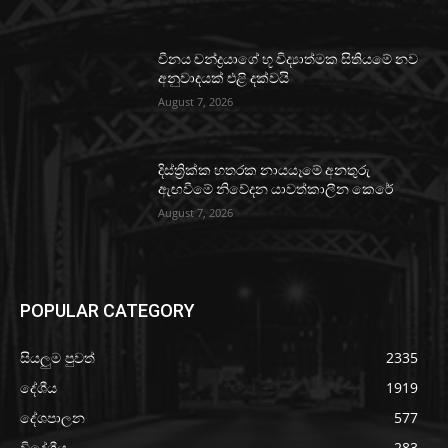
චීනය චන්ද්‍රයාගේ භූ විද්‍යාත්මක සිතියමේ නව
අනුවාදයක් එළි දක්වයි
August 7, 2026
දිස්ත්‍රික්ක හතරක නායයෑමේ අනතුරු
ඇඟවීමේ නිවේදන යාවත්කාලීන කෙරේ
August 7, 2026
POPULAR CATEGORY
සියලුම පුවත්
2335
දේශීය
1919
දේශපාලන
577
විදේශීය
283