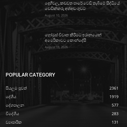
දෙහිවල, කඩවත පාරේ වෙඩි තැබීමේ සිද්ධියේ
වෙඩික්කරු අත්අඩංගුවට
August 10, 2026
හෝමූස් විවෘත කිරීමට ඉරානයෙන්
අමෙරිකාවට කොන්දේසි
August 10, 2026
POPULAR CATEGORY
සියලුම පුවත්
2361
දේශීය
1919
දේශපාලන
577
විදේශීය
283
ව්‍යාපාරික
131