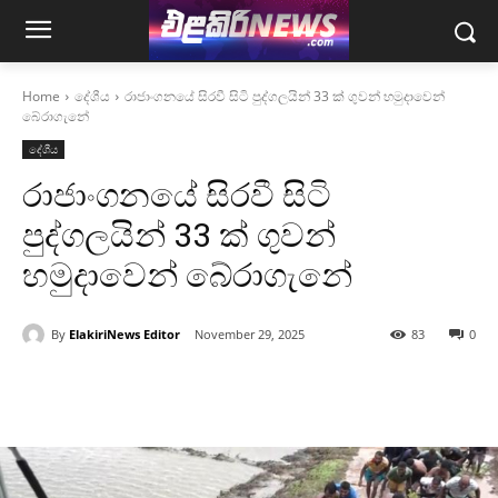
Home
දේශීය
රාජාංගනයේ සිරවී සිටි පුද්ගලයින් 33 ක් ගුවන් හමුදාවෙන්
බේරාගැනේ
දේශීය
රාජාංගනයේ සිරවී සිටි
පුද්ගලයින් 33 ක් ගුවන්
හමුදාවෙන් බේරාගැනේ
By
ElakiriNews Editor
November 29, 2025
83
0