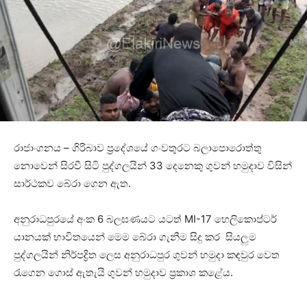
රාජාංගනය – ගිරිබාව ප්‍රදේශයේ ගංවතුරට බලාපොරොත්තු
නොවෙන් සිරවී සිටි පුද්ගලයින් 33 දෙනෙකු ගුවන් හමුදාව විසින්
සාර්ථකව බේරා ගෙන ඇත.
අනුරාධපුරයේ අංක 6 බලඝණයට යටත් MI-17 හෙලිකොප්ටර්
යානයක් භාවිතයෙන් මෙම බේරා ගැනීම සිදු කර සියලුම
පුද්ගලයින් නිර්පද්‍රිත ලෙස අනුරාධපුර ගුවන් හමුදා කඳවුර වෙත
රැගෙන ගොස් ඇතැයි ගුවන් හමුදාව ප්‍රකාශ කළේය.