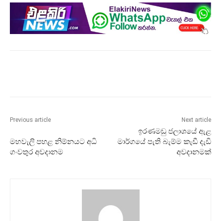
Previous article
Next article
ඉරණමඩු ජලාශයේ ඇළ
මහවැලි පහළ නිම්නයට අධි
මාර්ගයේ පැති බැම්ම කැඩී දැඩි
ගංවතුර අවදානම
අවදානමක්