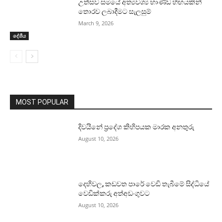
උත්සව සමයේ අත්‍යවශ්‍ය භාණ්ඩ හිඟයකින්
තොරව ලබාදීමට සැලසුම්
March 9, 2026
දේශීය
MOST POPULAR
දිවයිනේ ප්‍රදේශ කිහිපයක මාරක අනතුරු
August 10, 2026
දෙහිවල, කඩවත පාරේ වෙඩි තැබීමේ සිද්ධියේ
වෙඩික්කරු අත්අඩංගුවට
August 10, 2026