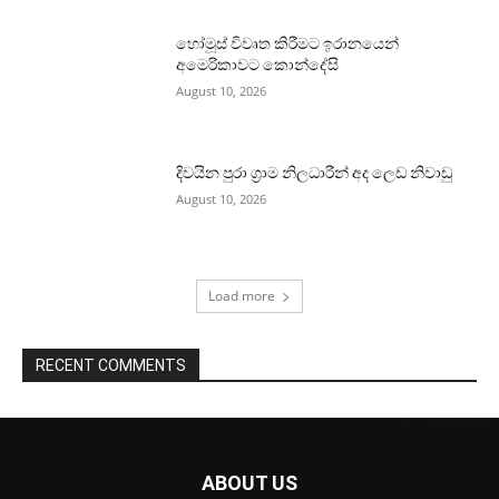
හෝමූස් විවෘත කිරීමට ඉරානයෙන්
අමෙරිකාවට කොන්දේසි
August 10, 2026
දිවයින පුරා ග්‍රාම නිලධාරීන් අද ලෙඩ නිවාඩු
August 10, 2026
Load more
RECENT COMMENTS
ABOUT US