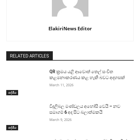
ElakiriNews Editor
RELATED ARTICLES
QR ක්‍රමය යළි ආවොත් තෙල් සංචිත
කළමනාකරණය කළ හැකි බවට අදහසක්
March 11, 2026
දේශීය
විදුලිබල මණ්ඩලය අහෝසි වෙයි – නව
සමාගම් 6 අද සිට බලාත්මකයි
March 9, 2026
දේශීය