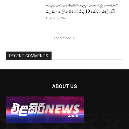
සලේගේ පෙත්සමට අදාළ අතරමැදි පෙත්සම්
සලකා බැලීම අගෝස්තු 10 දක්වා කල් යයි
August 6, 2026
Load more
RECENT COMMENTS
ABOUT US