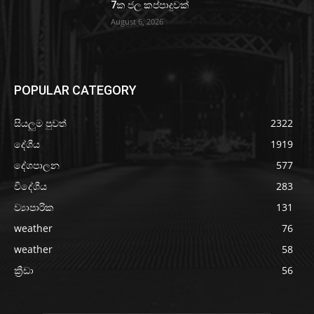
7ක ජල කප්පාදුවක්
August 6, 2026
POPULAR CATEGORY
සියලුම පුවත්
2322
දේශීය
1919
දේශපාලන
577
විදේශීය
283
ව්‍යාපාරික
131
weather
76
weather
58
ක්‍රීඩා
56