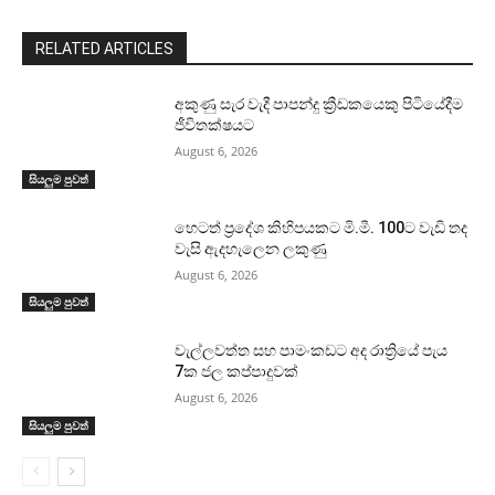
RELATED ARTICLES
අකුණු සැර වැදී පාපන්දු ක්‍රීඩකයෙකු පිටියේදීම
ජීවිතක්ෂයට
August 6, 2026
සියලුම පුවත්
හෙටත් ප්‍රදේශ කිහිපයකට මි.මී. 100ට වැඩි තද
වැසි ඇදහැලෙන ලකුණු
August 6, 2026
සියලුම පුවත්
වැල්ලවත්ත සහ පාමංකඩට අද රාත්‍රියේ පැය
7ක ජල කප්පාදුවක්
August 6, 2026
සියලුම පුවත්