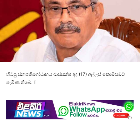
හිටපු ජනපතිගෝඨාභය රාජපක්ෂ අද (17) අල්ලස් කොමිසමට
පැමිණ තිබේ. 