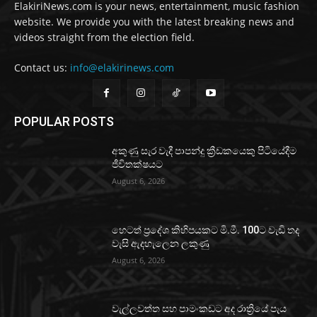
ElakiriNews.com is your news, entertainment, music fashion
website. We provide you with the latest breaking news and
videos straight from the election field.
Contact us:
info@elakirinews.com
POPULAR POSTS
අකුණු සැර වැදී පාපන්දු ක්‍රීඩකයෙකු පිටියේදීම
ජීවිතක්ෂයට
August 6, 2026
හෙටත් ප්‍රදේශ කිහිපයකට මි.මී. 100ට වැඩි තද
වැසි ඇදහැලෙන ලකුණු
August 6, 2026
වැල්ලවත්ත සහ පාමංකඩට අද රාත්‍රියේ පැය