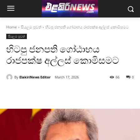
Home
සියලුම පුවත්
හිටපු ජනපති ගෝඨාභය රාජපක්ෂ අල්ලස් කොමිසමට
සියලුම පුවත්
හිටපු ජනපති ගෝඨාභය
රාජපක්ෂ අල්ලස් කොමිසමට
By
ElakiriNews Editor
March 17, 2026
66
0