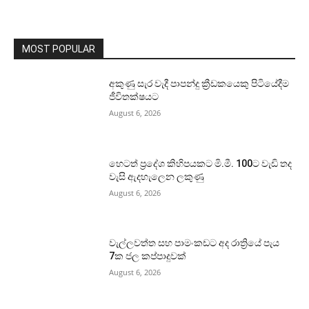
MOST POPULAR
අකුණු සැර වැදී පාපන්දු ක්‍රීඩකයෙකු පිටියේදීම
ජීවිතක්ෂයට
August 6, 2026
හෙටත් ප්‍රදේශ කිහිපයකට මි.මී. 100ට වැඩි තද
වැසි ඇදහැලෙන ලකුණු
August 6, 2026
වැල්ලවත්ත සහ පාමංකඩට අද රාත්‍රියේ පැය
7ක ජල කප්පාදුවක්
August 6, 2026