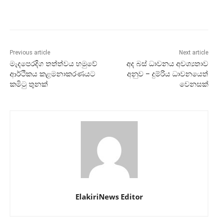
Previous article
Next article
මැදපෙරදිග තත්ත්වය හමුවේ
අද බස් ධාවනය අවශ්‍යතාව
ආර්ථිකය කළමනාකරණයට
අනුව – දුම්රිය ධාවනයෙත්
කමිටු තුනක්
වෙනසක්
ElakiriNews Editor