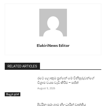
ElakiriNews Editor
RELATED ARTICLES
රටේ ලොකුම ප්‍රශ්නේ මේ විනිසුරුවන්ගේ
විශ්‍රාම වයස වැඩි කිරීම – සජිත්
August 9, 2026
සියලුම පුවත්
දිවයින පුරා ග්‍රාම නිලධාරීන් වෘත්තීය