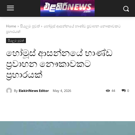
Home
සියලුම පුවත්
හෝමූස් ආසන්නයේ භාණ්ඩ ප්‍රවාහන නෞකාවකට
ප්‍රහාරයක්
සියලුම පුවත්
හෝමූස් ආසන්නයේ භාණ්ඩ
ප්‍රවාහන නෞකාවකට
ප්‍රහාරයක්
By
ElakiriNews Editor
May 4, 2026
44
0