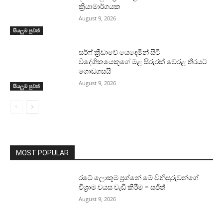
ක්‍රියාමාර්ගයක
August 9, 2026
සියලුම පුවත්
සර්ෆ් ක්‍රීඩාවේ යෙදෙමින් සිටි
විදේශිකයෙකුගේ මළ සිරුරක් වෙරළ තීරයට
ගොඩගසයි
August 9, 2026
සියලුම පුවත්
MOST POPULAR
රටේ ලොකුම ප්‍රශ්නේ මේ විනිසුරුවන්ගේ
විශ්‍රාම වයස වැඩි කිරීම – සජිත්
August 9, 2026