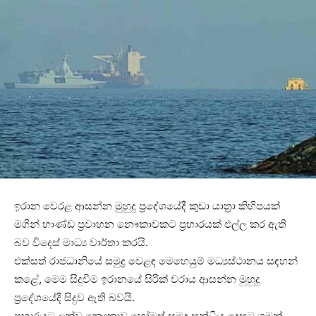
ඉරාන වෙරළ ආසන්න මුහුදු ප්‍රදේශයේදී කුඩා යාත්‍රා කිහිපයක්
මගින් භාණ්ඩ ප්‍රවාහන නෞකාවකට ප්‍රහාරයක් එල්ල කර ඇති
බව විදෙස් මාධ්‍ය වාර්තා කරයි.
එක්සත් රාජධානියේ සමුද්‍ර වෙළඳ මෙහෙයුම් මධ්‍යස්ථානය සඳහන්
කළේ, මෙම සිදුවීම ඉරානයේ සිරික් වරාය ආසන්න මුහුදු
ප්‍රදේශයේදී සිදුව ඇති බවයි.
ප්‍රහාරයට ලක්වූ නෞකාව හෝමූස් සමුද්‍ර සන්ධිය දෙසට ගමන්