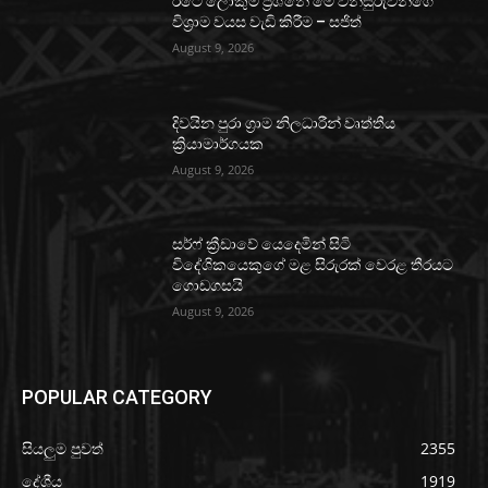
රටේ ලොකුම ප්‍රශ්නේ මේ විනිසුරුවන්ගේ
විශ්‍රාම වයස වැඩි කිරීම – සජිත්
August 9, 2026
දිවයින පුරා ග්‍රාම නිලධාරීන් වෘත්තීය
ක්‍රියාමාර්ගයක
August 9, 2026
සර්ෆ් ක්‍රීඩාවේ යෙදෙමින් සිටි
විදේශිකයෙකුගේ මළ සිරුරක් වෙරළ තීරයට
ගොඩගසයි
August 9, 2026
POPULAR CATEGORY
සියලුම පුවත්
2355
දේශීය
1919