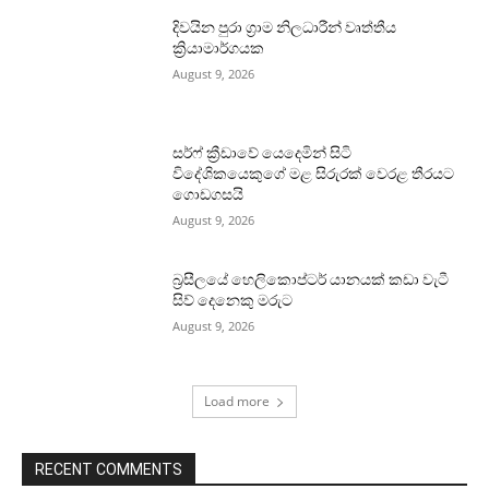
දිවයින පුරා ග්‍රාම නිලධාරීන් වෘත්තීය
ක්‍රියාමාර්ගයක
August 9, 2026
සර්ෆ් ක්‍රීඩාවේ යෙදෙමින් සිටි
විදේශිකයෙකුගේ මළ සිරුරක් වෙරළ තීරයට
ගොඩගසයි
August 9, 2026
බ්‍රසීලයේ හෙලිකොප්ටර් යානයක් කඩා වැටී
සිව් දෙනෙකු මරුට
August 9, 2026
Load more
RECENT COMMENTS