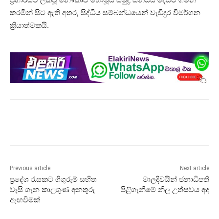
කරමින් සිට ඇති අතර, සිද්ධිය සම්බන්ධයෙන් වැඩිදුර විමර්ශන
ක්‍රියාත්මකයි.
Previous article
Next article
ප්‍රදේශ රැසකට ගිගුරුම් සහිත
මාලදිවයින් ජනාධිපති
වැසි ගැන කාලගුණ අනතුරු
පිළිගැනීමේ නිල උත්සවය අද
ඇඟවීමක්