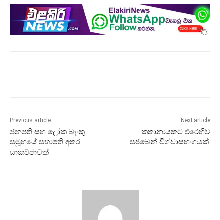
Previous article
Next article
ජනපති සහ ලෝක බැංකු
කතානායකට එරෙහිව
සමූහයේ සභාපති අතර
සජබෙන් විශ්වාසභංගයක්.
සාකච්ඡාවක්