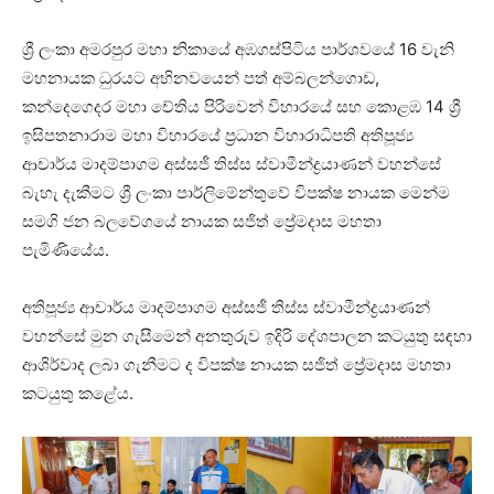
ශ්‍රී ලංකා අමරපුර මහා නිකායේ අඹගස්පිටිය පාර්ශවයේ 16 වැනි
මහනායක ධුරයට අභිනවයෙන් පත් අම්බලන්ගොඩ,
කන්දෙගෙදර මහා චේතිය පිරිවෙන් විහාරයේ සහ කොළඹ 14 ශ්‍රී
ඉසිපතනාරාම මහා විහාරයේ ප්‍රධාන විහාරාධිපති අතිපූජ්‍ය
ආචාර්ය මාදම්පාගම අස්සජී තිස්ස ස්වාමීන්ද්‍රයාණන් වහන්සේ
බැහැ දැකීමට ශ්‍රී ලංකා පාර්ලිමේන්තුවේ විපක්ෂ නායක මෙන්ම
සමගි ජන බලවේගයේ නායක සජිත් ප්‍රේමදාස මහතා
පැමිණියේය.
අතිපූජ්‍ය ආචාර්ය මාදම්පාගම අස්සජී තිස්ස ස්වාමීන්ද්‍රයාණන්
වහන්සේ මුන ගැසීමෙන් අනතුරුව ඉදිරි දේශපාලන කටයුතු සඳහා
ආශිර්වාද ලබා ගැනීමට ද විපක්ෂ නායක සජිත් ප්‍රේමදාස මහතා
කටයුතු කළේය.