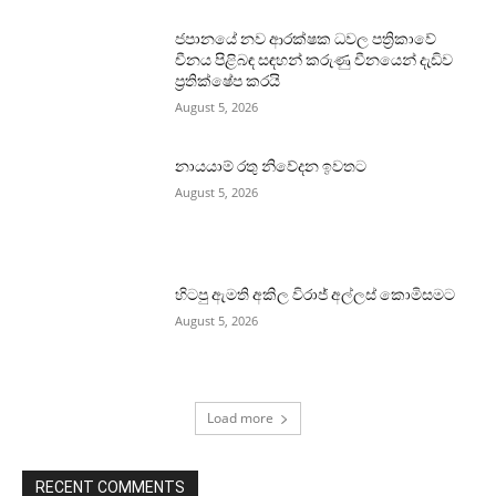
ජපානයේ නව ආරක්ෂක ධවල පත්‍රිකාවේ
චීනය පිළිබඳ සඳහන් කරුණු චීනයෙන් දැඩිව
ප්‍රතික්ෂේප කරයි
August 5, 2026
නායයාම් රතු නිවේදන ඉවතට
August 5, 2026
හිටපු ඇමති අකිල විරාජ් අල්ලස් කොමිසමට
August 5, 2026
Load more
RECENT COMMENTS