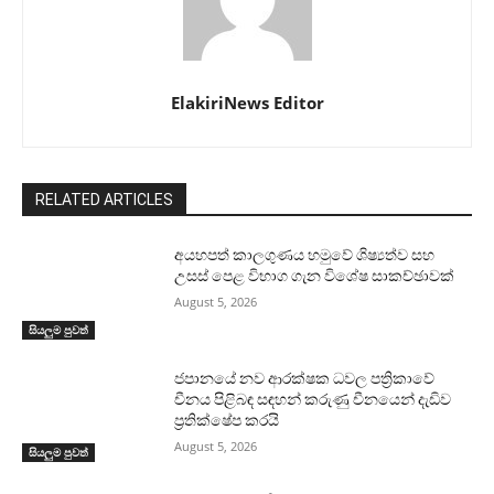
ElakiriNews Editor
RELATED ARTICLES
අයහපත් කාලගුණය හමුවේ ශිෂ්‍යත්ව සහ
උසස් පෙළ විභාග ගැන විශේෂ සාකච්ඡාවක්
August 5, 2026
සියලුම පුවත්
ජපානයේ නව ආරක්ෂක ධවල පත්‍රිකාවේ
චීනය පිළිබඳ සඳහන් කරුණු චීනයෙන් දැඩිව
ප්‍රතික්ෂේප කරයි
August 5, 2026
සියලුම පුවත්