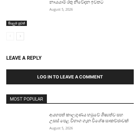
නායයාම් රතු නිවේදන ඉවතට
August 5, 2026
සියලුම පුවත්
LEAVE A REPLY
LOG IN TO LEAVE A COMMENT
MOST POPULAR
අයහපත් කාලගුණය හමුවේ ශිෂ්‍යත්ව සහ
උසස් පෙළ විභාග ගැන විශේෂ සාකච්ඡාවක්
August 5, 2026