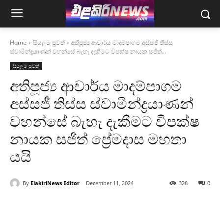
Home
සියලුම පුවත්
අතිපූජ්‍ය ආචාර්ය මාදම්පාගම අස්සජී තිස්ස
ස්වාමීන්ද්‍රයාණන් වහන්සේ බැහැ දැකීමට විපක්ෂ නායක සජිත්...
සියලුම පුවත්
අතිපූජ්‍ය ආචාර්ය මාදම්පාගම
අස්සජී තිස්ස ස්වාමීන්ද්‍රයාණන්
වහන්සේ බැහැ දැකීමට විපක්ෂ
නායක සජිත් ප්‍රේමදාස මහතා
යයි
By
ElakiriNews Editor
December 11, 2024
326
0