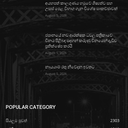
අයහපත් කාලගුණය හමුවේ ශිෂ්‍යත්ව සහ
උසස් පෙළ විභාග ගැන විශේෂ සාකච්ඡාවක්
August 5, 2026
ජපානයේ නව ආරක්ෂක ධවල පත්‍රිකාවේ
චීනය පිළිබඳ සඳහන් කරුණු චීනයෙන් දැඩිව
ප්‍රතික්ෂේප කරයි
August 5, 2026
නායයාම් රතු නිවේදන ඉවතට
August 5, 2026
POPULAR CATEGORY
සියලුම පුවත්
2303