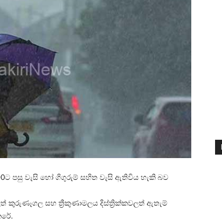
0ට පසු වැසි හෝ ගිගුරුම් සහිත වැසි ඇතිවිය හැකි බව
් කුරුණෑගල සහ ත්‍රීකුණාමලය දිස්ත්‍රික්කවලත් ඇතැම්
ෙරේ.