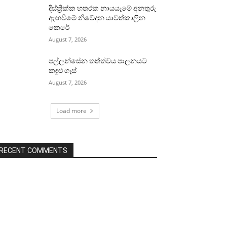
දිස්ත්‍රික්ක හතරක නායයෑමේ අනතුරු
ඇඟවීමේ නිවේදන යාවත්කාලීන
කෙරේ
August 7, 2026
පල්ලන්සේන තත්ත්වය පාලනයට
කඳුළු ගෑස්
August 7, 2026
Load more
RECENT COMMENTS