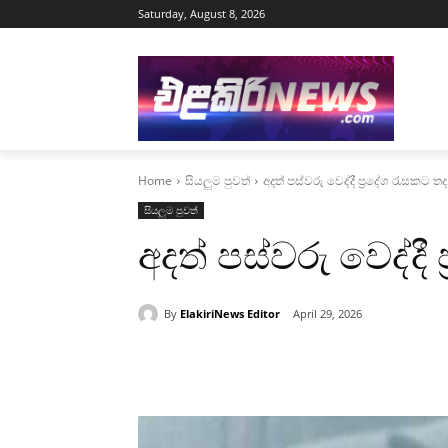
Saturday, August 8, 2026
Home
සියලුම පුවත්
අදත් පස්වරු වෙද්දී ප්‍රදේශ රැසකට තද
සියලුම පුවත්
අදත් පස්වරු වෙද්දී
By
ElakiriNews Editor
April 29, 2026
Share