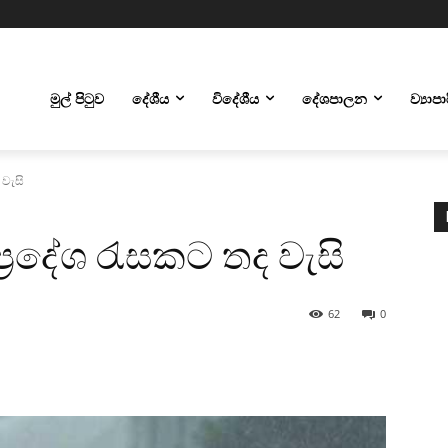
මුල් පිටුව
දේශීය
විදේශීය
දේශපාලන
ව්‍යාප
 වැසි
 ප්‍රදේශ රැසකට තද වැසි
62
0