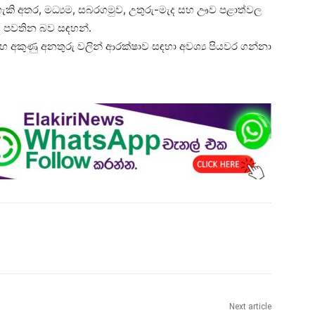
හැකි අතර, මධ්‍යම, සබරගමුව, උතුරු-මැද සහ ඌව පළාත්වල
යද පවතින බව සඳහන්.
 සහ අකුණු අනතුරු වලින් ආරක්ෂාව සඳහා අවශ්‍ය පියවර ගන්නා
Next article