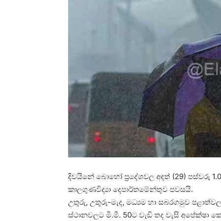
දිවයිනේ බොහෝ ප්‍රදේශවල අදත් (29) පස්වරු 1.0
කාලගුණවිද්‍යා දෙපාර්තමේන්තුව පවසයි.
උතුරු, උතුරු-මැද, මධ්‍යම හා සබරගමුව පළාත්වලත
ස්ථානවලට මි.මී. 50ට වැඩි තද වැසි අපේක්ෂා ක