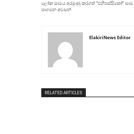
ලෝක සාමය අරමුණු කරගත් “එහිපස්සිකෝ” සාම
පාගමන අවසන්
ElakiriNews Editor
RELATED ARTICLES