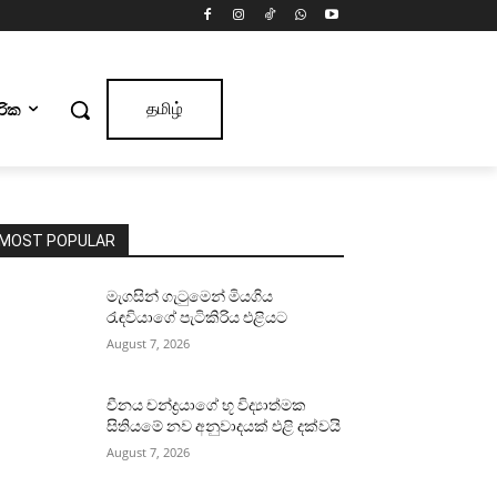
ාරික
தமிழ்
MOST POPULAR
මැගසින් ගැටුමෙන් මියගිය
රැඳවියාගේ පැටිකිරිය එළියට
August 7, 2026
චීනය චන්ද්‍රයාගේ භූ විද්‍යාත්මක
සිතියමේ නව අනුවාදයක් එළි දක්වයි
August 7, 2026