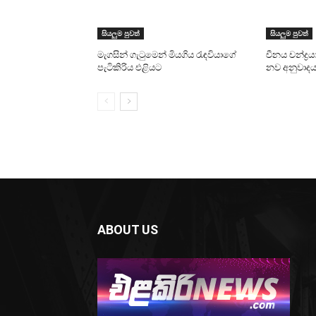
සියලුම පුවත්
සියලුම පුවත්
මැගසින් ගැටුමෙන් මියගිය රැඳවියාගේ
චීනය චන්ද්‍රය
පැටිකිරිය එළියට
නව අනුවාදයක
ABOUT US