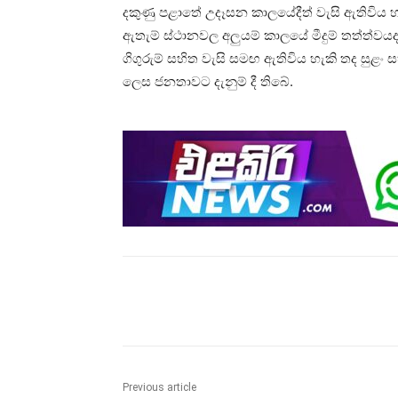
දකුණු පළාතේ උදෑසන කාලයේදීත් වැසි ඇතිවිය 
ඇතැම් ස්ථානවල අලුයම් කාලයේ මීදුම් තත්ත්ව
ගිගුරුම් සහිත වැසි සමඟ ඇතිවිය හැකි තද සුළං
ලෙස ජනතාවට දැනුම් දී තිබේ.
Share
Previous article