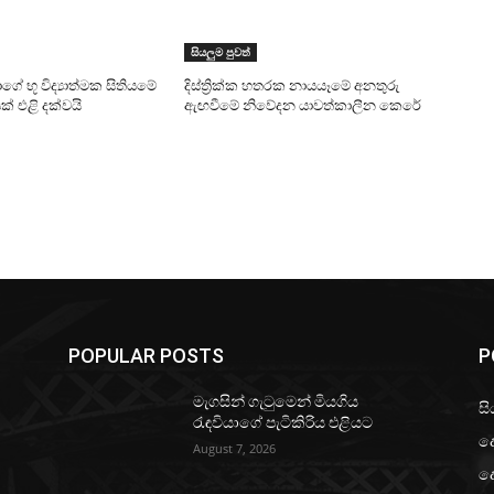
සියලුම පුවත්
ාගේ භූ විද්‍යාත්මක සිතියමේ
දිස්ත්‍රික්ක හතරක නායයෑමේ අනතුරු
් එළි දක්වයි
ඇඟවීමේ නිවේදන යාවත්කාලීන කෙරේ
POPULAR POSTS
P
මැගසින් ගැටුමෙන් මියගිය
සි
රැඳවියාගේ පැටිකිරිය එළියට
ද
August 7, 2026
ද