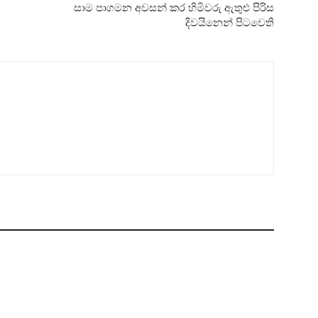
සාම පාගමන අවසන් කර හිමිවරු ඇතුළු පිරිස
දිවයිනෙන් පිටවෙති