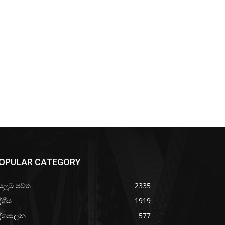
OPULAR CATEGORY
යලුම පුවත්
2335
ේශීය
1919
ේශපාලන
577