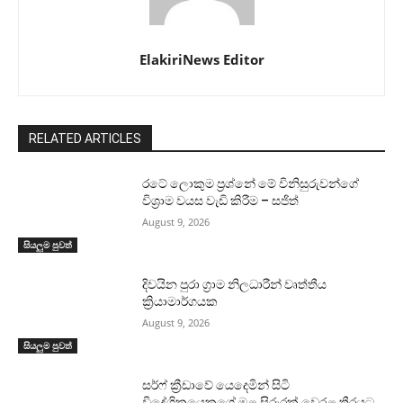
ElakiriNews Editor
RELATED ARTICLES
රටේ ලොකුම ප්‍රශ්නේ මේ විනිසුරුවන්ගේ
විශ්‍රාම වයස වැඩි කිරීම – සජිත්
August 9, 2026
සියලුම පුවත්
දිවයින පුරා ග්‍රාම නිලධාරීන් වෘත්තීය
ක්‍රියාමාර්ගයක
August 9, 2026
සියලුම පුවත්
සර්ෆ් ක්‍රීඩාවේ යෙදෙමින් සිටි
විදේශිකයෙකුගේ මළ සිරුරක් වෙරළ තීරයට