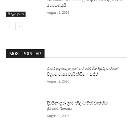
ගොඩගසයි
August 9, 2026
සියලුම පුවත්
MOST POPULAR
රටේ ලොකුම ප්‍රශ්නේ මේ විනිසුරුවන්ගේ
විශ්‍රාම වයස වැඩි කිරීම – සජිත්
August 9, 2026
දිවයින පුරා ග්‍රාම නිලධාරීන් වෘත්තීය
ක්‍රියාමාර්ගයක
August 9, 2026