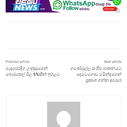
Previous article
Next article
මැදපෙරදිග උණුසුමෙන්
ගණේමුල්ල සංජීව ඝාතනයට
බොරතෙල් මිල 6%කින් ඉහළට
දෙමටගොඩ චමින්දගෙන්
ප්‍රකාශ ගන්න අවසර