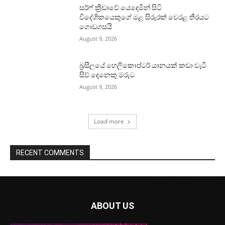
සර්ෆ් ක්‍රීඩාවේ යෙදෙමින් සිටි
විදේශිකයෙකුගේ මළ සිරුරක් වෙරළ තීරයට
ගොඩගසයි
August 9, 2026
බ්‍රසීලයේ හෙලිකොප්ටර් යානයක් කඩා වැටී
සිව් දෙනෙකු මරුට
August 9, 2026
Load more
RECENT COMMENTS
ABOUT US