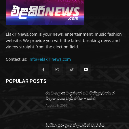
ElakiriNews.com is your news, entertainment, music fashion
website. We provide you with the latest breaking news and
videos straight from the election field.
Contact us:
info@elakirinews.com
POPULAR POSTS
රටේ ලොකුම ප්‍රශ්නේ මේ විනිසුරුවන්ගේ
විශ්‍රාම වයස වැඩි කිරීම – සජිත්
August 9, 2026
දිවයින පුරා ග්‍රාම නිලධාරීන් වෘත්තීය