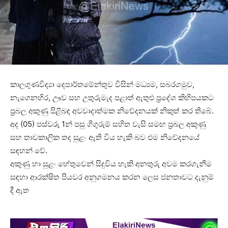
කාලගුණවිද්‍යා දෙපාර්තමේන්තුව විසින් මධ්‍යම, සබරගමුව,
නැගෙනහිර, ඌව සහ උතුරුමැද පළාත් ඇතුළු ප්‍රදේශ කිහිපයකට
ප්‍රබල අකුණු පිළිබඳ අවවාදාත්මක නිවේදනයක් නිකුත් කර තිබේ.
අද (05) පස්වරු 1න් පසු ගිගුරුම් සහිත වැසි සමඟ ප්‍රබල අකුණු
සහ තාවකාලික තද සුළං ඇති විය හැකි බව එම නිවේදනයේ
සඳහන් වේ.
අකුණු හා සුළං හේතුවෙන් සිදුවිය හැකි අනතුරු අවම කරගැනීම
සඳහා ආරක්ෂිත පියවර අනුගමනය කරන ලෙස ජනතාවට දැනුම්
දී ඇත