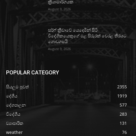
ක්‍රියාමාර්ගයක
August 9, 2026
සර්ෆ් ක්‍රීඩාවේ යෙදෙමින් සිටි
විදේශිකයෙකුගේ මළ සිරුරක් වෙරළ තීරයට
ගොඩගසයි
August 9, 2026
POPULAR CATEGORY
සියලුම පුවත්
2355
දේශීය
1919
දේශපාලන
577
විදේශීය
283
ව්‍යාපාරික
131
weather
76