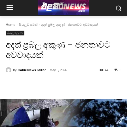
Home
සියලුම පුවත්
අදත් ප්‍රබල අකුණු - ජනතාවට අවවාදයක්
සියලුම පුවත්
අදත් ප්‍රබල අකුණු – ජනතාවට
අවවාදයක්
By
ElakiriNews Editor
May 5, 2026
44
0