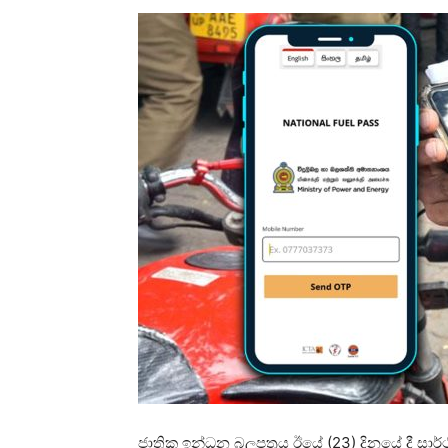
ජාතික ඉන්ධන බලපත්‍රය ඊයේ (23) දිනයේ දී සා