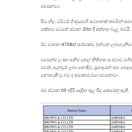
පවසනවා.
සිය නිල ට්විටර් ගිණුමෙහි සටහනක් තබමින් අම
කේතය යටතේ ස්ථාන 20ක දී අත්හදා බැලූ බවයි.
ඊට වාහන 4708ක් සාර්ථකව ඉන්ධන ලබාගැනීම
එමෙන්ම ලංකා ඛනිජ තෙල් නීතිගත සංස්ථාව මගින
බවත්, ඇනවුම් ලබා නොදීම, ප්‍රමාදයන් සහ බෙදාහ
නොහැකි වූ බව ද අමාත්‍යවරයා පවසනවා.
එම ස්ථාන 05 ඉදිරි දෙදින තුළ සිදු කෙරෙනු ඇති.