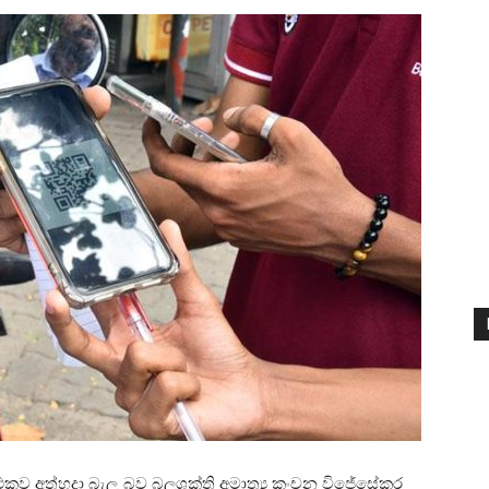
ර්ථකව අත්හදා බැලූ බව බලශක්ති අමාත්‍ය කංචන විජේසේකර