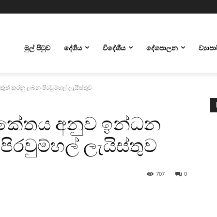
මුල් පිටුව
දේශීය
විදේශීය
දේශපාලන
ව්‍යාප
ුත් කරනු ලබන පිරවුම්හල් ලැයිස්තුව
R කේතය අනුව ඉන්ධන
ිරවුම්හල් ලැයිස්තුව
707
0