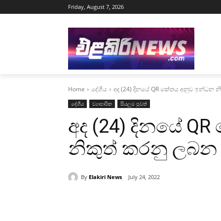
Friday, August 7, 2026
Home
දේශීය
අද (24) දිනයේ QR කේතය අනුව ඉන්ධන නික
දේශීය
ව්‍යාපාරික
සියලුම පුවත්
අද (24) දිනයේ Q
නිකුත් කරනු ලබන ප
By
Elakiri News
July 24, 2022
Share