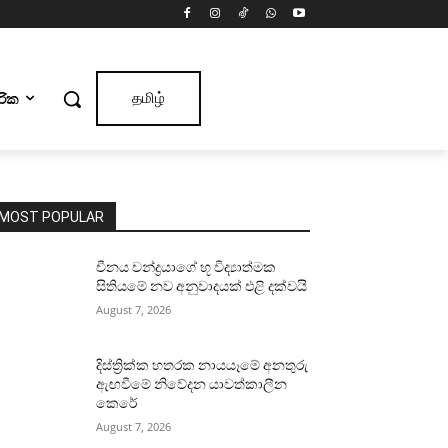
ාරික
தமிழ்
MOST POPULAR
චීනය චන්ද්‍රයාගේ භූ විද්‍යාත්මක
සිතියමේ නව අනුවාදයක් එළි දක්වයි
August 7, 2026
දිස්ත්‍රික්ක හතරක නායයෑමේ අනතුරු
ඇඟවීමේ නිවේදන යාවත්කාලීන
කෙරේ
August 7, 2026