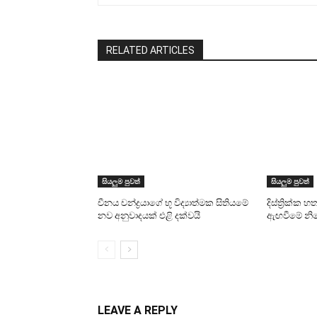
RELATED ARTICLES
සියලුම පුවත්
සියලුම පුවත්
චීනය චන්ද්‍රයාගේ භූ විද්‍යාත්මක සිතියමේ
දිස්ත්‍රික්
නව අනුවාදයක් එළි දක්වයි
ඇඟවීමේ නි
LEAVE A REPLY