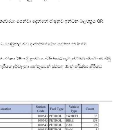
ාත්‍යවරයා පෙන්වා දෙන්නේ ඒ අනුව ඉන්ධන බලපත්‍රය QR
ට යොමුකළ බව ද අමාත්‍යවරයා සඳහන් කරනවා.
් ස්ථාන 25ක දී ඉන්ධන පරීක්ෂණ පැවැත්වීමට නියමිතව තිබූ
ැරීමේ දුර්වලතා හේතුවෙන් ස්ථාන 05ක් පරීක්ෂා කිරීමට