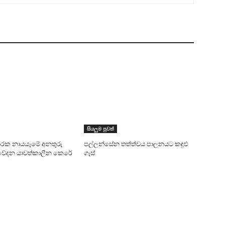
සියලුම පුවත්
ක හතරක නායයෑමේ අනතුරු
පල්ලන්සේන තත්ත්වය පාලනයට කඳුළු
වේදන යාවත්කාලීන කෙරේ
ගෑස්