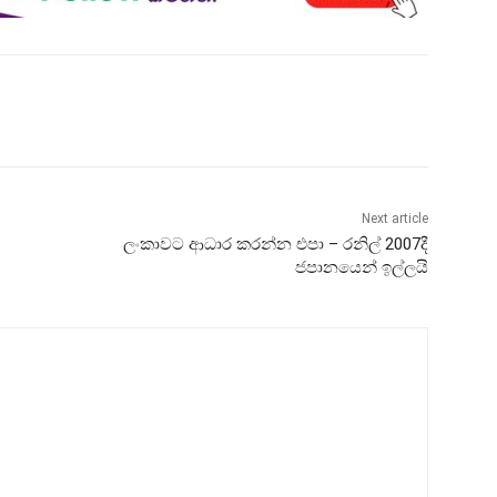
Next article
ලංකාවට ආධාර කරන්න එපා – රනිල් 2007දී
ජපානයෙන් ඉල්ලයි