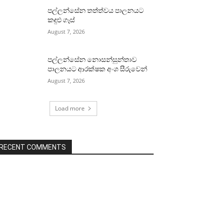
පල්ලන්සේන තත්ත්වය පාලනයට
කඳුළු ගෑස්
August 7, 2026
පල්ලන්සේන නොසන්සුන්තාව
පාලනයට ආරක්ෂක අංශ සීරුවෙන්
August 7, 2026
Load more
RECENT COMMENTS