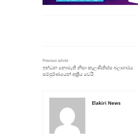
Share
Previous article
ඉන්ධන නොමැති නිසා කැලණිතිස්ස බලාගාරය
සම්පුර්ණයෙන් අක්‍රීය වෙයි
Elakiri News