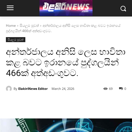
Home
සියලුම පුවත්
අන්තර්ජාලය අනිසි ලෙස භාවිතා කළ බවට ඉරානයේ
පුද්ගලයින් 466ක් අත්අඩංගුවට.
සියලුම පුවත්
අන්තර්ජාලය අනිසි ලෙස භාවිතා
කළ බවට ඉරානයේ පුද්ගලයින්
466ක් අත්අඩංගුවට.
By
ElakiriNews Editor
March 24, 2026
69
0