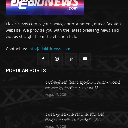
ElakiriNews.com is your news, entertainment, music fashion
website. We provide you with the latest breaking news and
videos straight from the election field.
Contact us:
info@elakirinews.com
POPULAR POSTS
වෙඩිතැබීමක් සිදුකර කුරුවිට බන්ධනාගාරයේ
නොසන්සුන්තාව පාලනය කරයි
August 7, 2026
දේපොළ සොරකමකට කාන්තාවන්
තිදෙනෙකු සමග 4ක් අත්අඩංගුවට
August 7, 2026