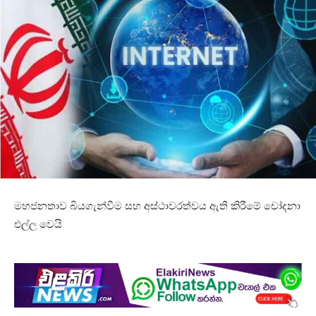
මහජනතාව බියගැන්වීම සහ අස්ථාවරත්වය ඇති කිරීමේ චෝදනා
එල්ල වෙයි