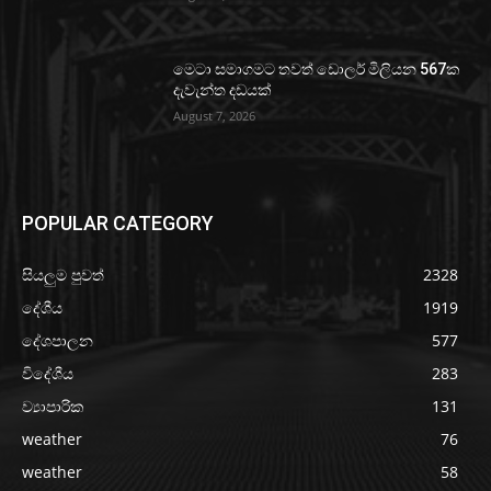
මෙටා සමාගමට තවත් ඩොලර් මිලියන 567ක
දැවැන්ත දඩයක්
August 7, 2026
POPULAR CATEGORY
සියලුම පුවත්
2328
දේශීය
1919
දේශපාලන
577
විදේශීය
283
ව්‍යාපාරික
131
weather
76
weather
58