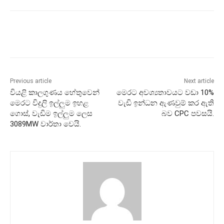
Previous article
Next article
වියළි කාලගුණය හේතුවෙන්
මෙරට අවශ්‍යතාවයට වඩා 10%
මෙරට විදුලි ඉල්ලුම ඉහළ
වැඩි ඉන්ධන ඇණවුම් කර ඇති
ගොස්, වැඩිම ඉල්ලුම ලෙස
බව CPC පවසයි.
3089MW වාර්තා වෙයි.