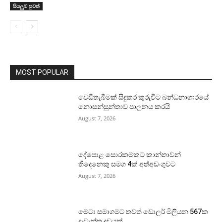
සියලුම පුවත්
MOST POPULAR
වෙඩිතැබීමක් සිදුකර කුරුවිට බන්ධනාගාරයේ
නොසන්සුන්තාව පාලනය කරයි
August 7, 2026
දේපොළ සොරකමකට කාන්තාවන්
තිදෙනෙකු සමග 4ක් අත්අඩංගුවට
August 7, 2026
මෙටා සමාගමට තවත් ඩොලර් මිලියන 567ක
දැවැන්ත දඩයක්