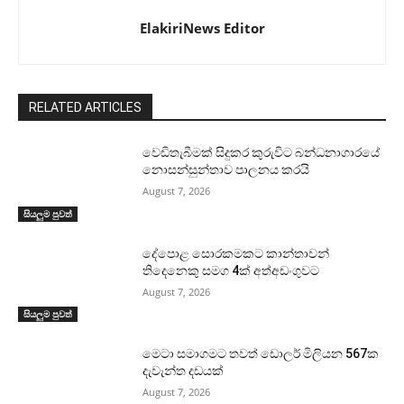
ElakiriNews Editor
RELATED ARTICLES
වෙඩිතැබීමක් සිදුකර කුරුවිට බන්ධනාගාරයේ
නොසන්සුන්තාව පාලනය කරයි
August 7, 2026
සියලුම පුවත්
දේපොළ සොරකමකට කාන්තාවන්
තිදෙනෙකු සමග 4ක් අත්අඩංගුවට
August 7, 2026
සියලුම පුවත්
මෙටා සමාගමට තවත් ඩොලර් මිලියන 567ක
දැවැන්ත දඩයක්
August 7, 2026