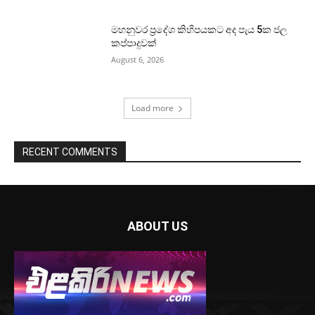
මහනුවර ප්‍රදේශ කිහිපයකට අද පැය 5ක ජල
කප්පාදුවක්
August 6, 2026
Load more
RECENT COMMENTS
ABOUT US