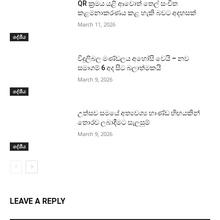
QR ක්‍රමය යළි ආවොත් තෙල් සංචිත
කළමනාකරණය කළ හැකි බවට අදහසක්
March 11, 2026
දේශීය
විදුලිබල මණ්ඩලය අහෝසි වෙයි – නව
සමාගම් 6 අද සිට බලාත්මකයි
March 9, 2026
දේශීය
උත්සව සමයේ අත්‍යවශ්‍ය භාණ්ඩ හිඟයකින්
තොරව ලබාදීමට සැලසුම්
March 9, 2026
දේශීය
LEAVE A REPLY