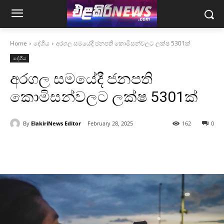
Home
දේශීය
අරගල සමයේදී ජනපති කොමිසන්වලට ලක්ෂ 5301ක්
දේශීය
අරගල සමයේදී ජනපති
කොමිසන්වලට ලක්ෂ 5301ක්
By
ElakiriNews Editor
February 28, 2025
162
0