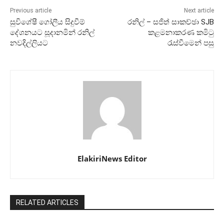
Previous article
Next article
සුවිශේෂී ගෝලීය සිදුවීම්
රනිල් – සජිත් සාකච්ඡා SJB
දේශනයට සූදානමින් රනිල්
කළමනාකරණ කමිටු
නවදිල්ලියට
රැස්වීමෙන් පසු
ElakiriNews Editor
RELATED ARTICLES