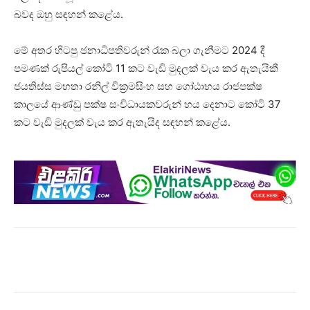
බවද ඔහු සඳහන් කළේය.
මේ අතර හිටපු ජනාධිපතිවරුන් රැක බලා ගැනීමට 2024 දී
පමණක් රුපියල් කෝටි 11 කට වැඩි මුදලක් වැය කර ඇතැයිකී
ජයතිස්ස මහතා රනිල් වික්‍රමසිංහ සහ ගෝඨාභය රාජපක්ෂ
කාලයේ ආණ්ඩු පක්ෂ සංවිධායකවරුන් හය දෙනාට කෝටි 37
කට වැඩි මුදලක් වැය කර ඇතැයිද සඳහන් කළේය.