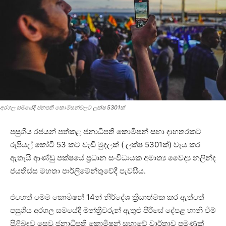
අරගල සමයේදී ජනපති කොමිසන්වලට ලක්ෂ 5301ක්
පසුගිය රජයන් පත්කළ ජනාධිපති කොමිෂන් සභා දාහතරකට
රුපියල් කෝටි 53 කට වැඩි මුදලක් ( ලක්ෂ 5301ක්) වැය කර
ඇතැයි ආණ්ඩු පක්ෂයේ ප්‍රධාන සංවිධායක අමාත්‍ය වෛද්‍ය නලින්ද
ජයතිස්ස මහතා පාර්ලිමේන්තුවේදී පැවසීය.
එහෙත් මෙම කොමිෂන් 14න් නිර්දේශ ක්‍රියාත්මක කර ඇත්තේ
පසුගිය අරගල සමයේදී මන්ත්‍රීවරුන් ඇතුළු පිරිසේ දේපළ හානි වීම්
පිළිබඳව සෙවූ ජනාධිපති කොමිෂන් සභාවේ වාර්තාව පමණක්