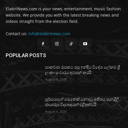
ElakiriNews.com is your news, entertainment, music fashion
website. We provide you with the latest breaking news and
videos straight from the election field.
Contact us:
info@elakirinews.com
POPULAR POSTS
සාකච්ඡා රැසකට පසු ඉන්දීය විදේශ ලේකම් ශ්‍රී
ලංකා සංචාරය අවසන් කරයි
August 6, 2026
සූර්යයාගේ මෙතෙක් නොදුටු අතිශය පැහැදිලි
ඡායාරූප විද්‍යාඥයන් එළිදක්වයි
August 6, 2026