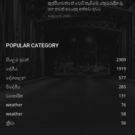
කුප්පියාවත්තේ වෙඩි තැබීමේ යතුරුපැදිකරු
සහ තවත් අයෙකු අත්අඩංගුවට
August 6, 2026
POPULAR CATEGORY
සියලුම පුවත්
2309
දේශීය
1919
දේශපාලන
577
විදේශීය
283
ව්‍යාපාරික
131
weather
76
weather
58
ක්‍රීඩා
56