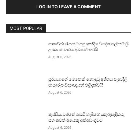
LOG IN TO LEAVE A COMMENT
MOST POPULAR
සාකච්ඡා රැසකට පසු ඉන්දීය විදේශ ලේකම් ශ්‍රී
ලංකා සංචාරය අවසන් කරයි
August 6, 2026
සූර්යයාගේ මෙතෙක් නොදුටු අතිශය පැහැදිලි
ඡායාරූප විද්‍යාඥයන් එළිදක්වයි
August 6, 2026
කුප්පියාවත්තේ වෙඩි තැබීමේ යතුරුපැදිකරු
සහ තවත් අයෙකු අත්අඩංගුවට
August 6, 2026