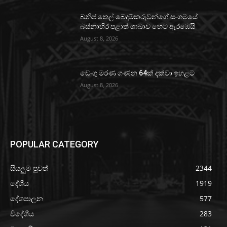
ඛනිජ තෙල් බෙදුම්කරුවන්ගේ සංගමයේ
බස්නාහිර පළාත් ශාඛාව හෙට ඇරඹෙයි
August 8, 2026
ඩෙංගු මරණ ගණන 64ක් දක්වා ඉහළට
August 8, 2026
POPULAR CATEGORY
සියලුම පුවත්
2344
දේශීය
1919
දේශපාලන
577
විදේශීය
283