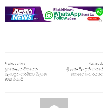
Previous article
Next article
දුම්කොළ භාවිතයෙන්
ශ්‍රී ලංකා පිල ජූනි මාසයේ
ලොවපුරා වාර්ෂිකව මිලියන
කොදෙව් සංචාරයකට
80ක් මියයයි