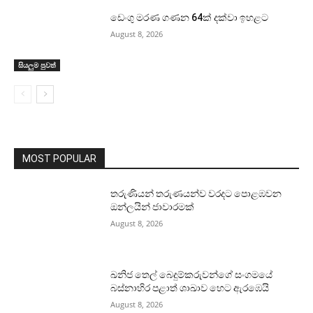
ඩෙංගු මරණ ගණන 64ක් දක්වා ඉහළට
August 8, 2026
සියලුම පුවත්
MOST POPULAR
තරුණියන් තරුණයන්ව වරදට පොළඹවන
ඔන්ලයින් ජාවාරමක්
August 8, 2026
ඛනිජ තෙල් බෙදුම්කරුවන්ගේ සංගමයේ
බස්නාහිර පළාත් ශාඛාව හෙට ඇරඹෙයි
August 8, 2026