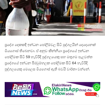
ප්‍රදේශ දෙකකදී ඉන්ධන පෝලිම්වල සිටි පුද්ගලයින් දෙදෙනෙක්
මියගොස් තිබෙනවා. ඒ අනුව කින්නියා ප්‍රදේශයේ ඉන්ධන
පෝලිමක සිටි 59 හැවිරිදි පුද්ගලයෙකු සහ මතුගම පැලවත්ත
ප්‍රදේශයේ ඉන්ධන පිරවුම්හලක පෝලිමක සිටි 64 හැවිරිදි
පුද්ගලයෙකු මෙලෙස මියගොස් ඇති බවයි වාර්තා වන්නේ.