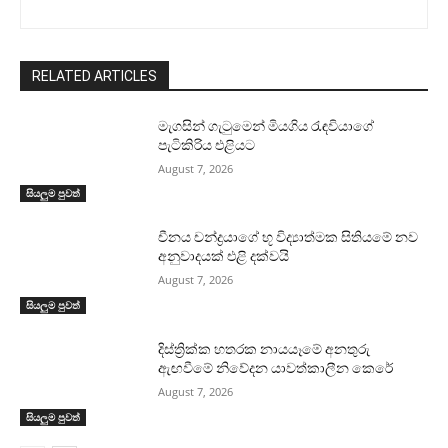
RELATED ARTICLES
මැගසින් ගැටුමෙන් මියගිය රැඳවියාගේ
පැටිකිරිය එළියට
August 7, 2026
සියලුම පුවත්
චීනය චන්ද්‍රයාගේ භූ විද්‍යාත්මක සිතියමේ නව
අනුවාදයක් එළි දක්වයි
August 7, 2026
සියලුම පුවත්
දිස්ත්‍රික්ක හතරක නායයෑමේ අනතුරු
ඇඟවීමේ නිවේදන යාවත්කාලීන කෙරේ
August 7, 2026
සියලුම පුවත්