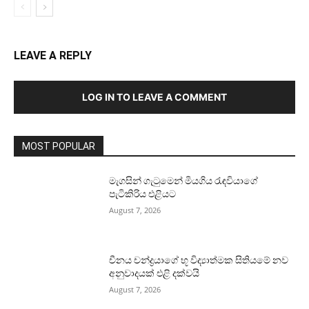
LEAVE A REPLY
LOG IN TO LEAVE A COMMENT
MOST POPULAR
මැගසින් ගැටුමෙන් මියගිය රැඳවියාගේ
පැටිකිරිය එළියට
August 7, 2026
චීනය චන්ද්‍රයාගේ භූ විද්‍යාත්මක සිතියමේ නව
අනුවාදයක් එළි දක්වයි
August 7, 2026