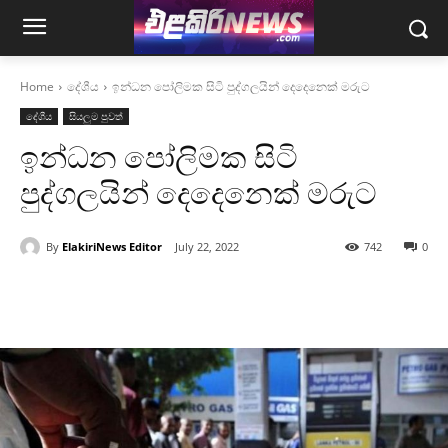
Home
දේශීය
ඉන්ධන පෝලිමක සිටි පුද්ගලයින් දෙදෙනෙක් මරුට
දේශීය
සියලුම පුවත්
ඉන්ධන පෝලිමක සිටි
පුද්ගලයින් දෙදෙනෙක් මරුට
By
ElakiriNews Editor
July 22, 2022
742
0