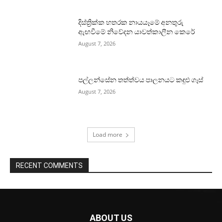
දිස්ත්‍රික්ක හතරක නායයෑමේ අනතුරු
ඇඟවීමේ නිවේදන යාවත්කාලීන කෙරේ
August 7, 2026
පල්ලන්සේන තත්ත්වය පාලනයට කඳුළු ගෑස්
August 7, 2026
Load more
RECENT COMMENTS
ABOUT US