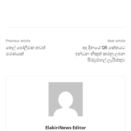
Previous article
Next article
තෙල් පෝලිමක තවත්
අද දිනයේ QR කේතයට
මරණයක්
ඉන්ධන නිකුත් කරනු ලබන
පිරවුම්හල් ලැයිස්තුව
ElakiriNews Editor