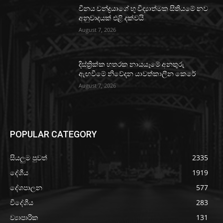
චීනය චන්ද්‍රයාගේ භූ විද්‍යාත්මක සිතියමේ නව
අනුවාදයක් එළි දක්වයි
August 7, 2026
දිස්ත්‍රික්ක හතරක නායයෑමේ අනතුරු
ඇඟවීමේ නිවේදන යාවත්කාලීන කෙරේ
August 7, 2026
POPULAR CATEGORY
සියලුම පුවත්
2335
දේශීය
1919
දේශපාලන
577
විදේශීය
283
ව්‍යාපාරික
131