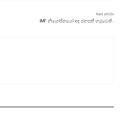
Next article
IMF නියෝජිතයෝ අද ජනපති හමුවෙති..