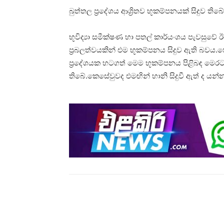
බුත්තල ප්‍රදේශය ආශ්‍රිතව භූකම්පනයක් සිදුව තිබේ
භූවිද්‍යා සමීක්ෂණ හා පතල් කාර්යංශය පැවසුවේ 
ප්‍රබලත්වයකින් එම භූකම්පනය සිදුව ඇති බවය
ප්‍රදේශයක හටගත් මෙම භූකම්පනය පිළිබඳ මෙරට
තිබේ.කෙසේවුවද එමඟින් හානි සිදුවී ඇත් ද යන්
Share