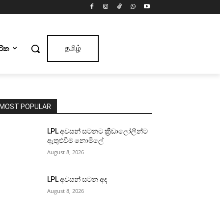
ාරික
தமிழ்
MOST POPULAR
LPL අවසන් සටනට ක්‍රීඩාලෝලීන්ට
ඇතුළුවීම නොමිලේ
August 8, 2026
LPL අවසන් සටන අද
August 8, 2026