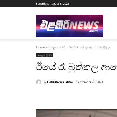
Saturday, August 8, 2026
Home
සියලුම පුවත්
ඊයේ රෑ බුත්තල ආයෙ හෙල්ලිලා
සියලුම පුවත්
ඊයේ රෑ බුත්තල ආය
By
ElakiriNews Editor
September 26, 2023
Share