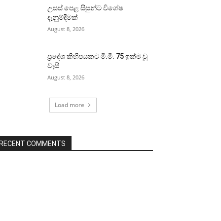
උසස් පෙළ සිසුන්ට විශේෂ
දැනුම්දීමක්
August 8, 2026
ප්‍රදේශ කිහිපයකට මි.මී. 75 ඉක්ම වූ
වැසි
August 8, 2026
Load more
RECENT COMMENTS