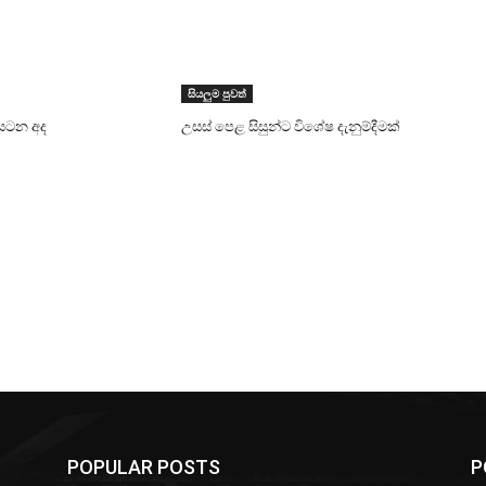
සියලුම පුවත්
සටන අද
උසස් පෙළ සිසුන්ට විශේෂ දැනුම්දීමක්
POPULAR POSTS
P