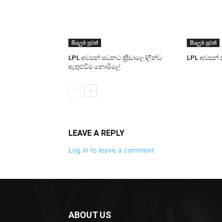
සියලුම පුවත්
සියලුම පුවත්
LPL අවසන් සටනට ක්‍රීඩාලෝලීන්ට
LPL අවසන් 
ඇතුළුවීම නොමිලේ
LEAVE A REPLY
Log in to leave a comment
ABOUT US