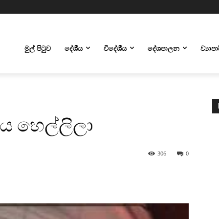
මුල් පිටුව
දේශීය
විදේශීය
දේශපාලන
ව්‍යාප
ෙ හෙල්ලිලා
306
0