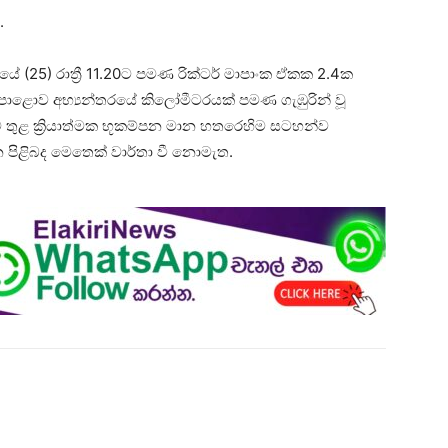
.
ඊයේ (25) රාත්‍රී 11.20ට පමණ රික්ටර් මාපාංක ඒකක 2.4ක
.පොළොව අභ්‍යන්තරයේ කිලෝමීටරයක් පමණ ගැඹුරින් වූ
 තුළ ක්‍රියාත්මක භූකම්පන මාන හතරෙහිම සටහන්ව
න පිළිබද මෙතෙක් වාර්තා වී නොමැත.