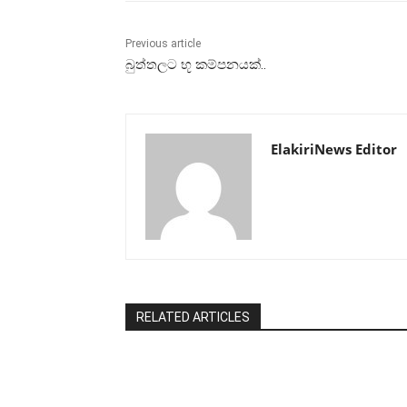
Previous article
බුත්තලට භූ කම්පනයක්..
ElakiriNews Editor
RELATED ARTICLES