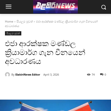
Home
සියලුම පුවත්
එජා ආරක්ෂක මණ්ඩල ක්‍රියාමාර්ග ගැන චීනයෙන්
අවධාරණය
සියලුම පුවත්
එජා ආරක්ෂක මණ්ඩල
ක්‍රියාමාර්ග ගැන චීනයෙන්
අවධාරණය
By
ElakiriNews Editor
April 3, 2026
74
0