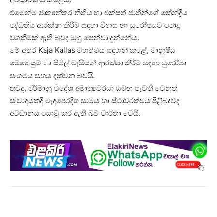
එමෙන්ම ජාත්‍යන්තර නීතිය හා එක්සත් ජාතීන්ගේ කේන්ද්‍රීය
පද්ධතිය ආරක්ෂා කිරීම සඳහා චීනය හා යුරෝපයට පොදු
වගකීමක් ඇති බවද ඔහු පෙන්වා දුන්නේය.
මේ අතර Kaja Kallas මහත්මිය සඳහන් කළේ, මානුෂීය
මෙහෙයුම් හා සිවිල් වැසියන් ආරක්ෂා කිරීම සඳහා යුරෝපා
සංගමය සහය දක්වන බවයි.
තවද, ජර්මානු විදේශ අමාත්‍යවරයා සමඟ පැවති වෙනත්
සංවාදයකදී මැදපෙරදිග සාමය හා ස්ථාවරත්වය පිළිබඳවද
අවධානය යොමු කර ඇති බව වාර්තා වෙයි.