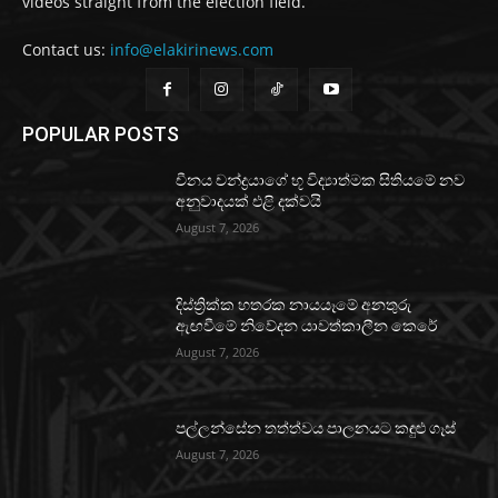
videos straight from the election field.
Contact us:
info@elakirinews.com
POPULAR POSTS
චීනය චන්ද්‍රයාගේ භූ විද්‍යාත්මක සිතියමේ නව
අනුවාදයක් එළි දක්වයි
August 7, 2026
දිස්ත්‍රික්ක හතරක නායයෑමේ අනතුරු
ඇඟවීමේ නිවේදන යාවත්කාලීන කෙරේ
August 7, 2026
පල්ලන්සේන තත්ත්වය පාලනයට කඳුළු ගෑස්
August 7, 2026