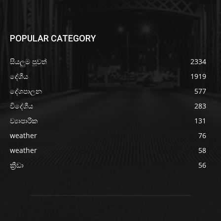
POPULAR CATEGORY
සියලුම පුවත්
2334
දේශීය
1919
දේශපාලන
577
විදේශීය
283
ව්‍යාපාරික
131
weather
76
weather
58
ක්‍රීඩා
56