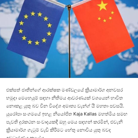
එක්සත් ජාතීන්ගේ ආරක්ෂක මණ්ඩලයේ ක්‍රියාමාර්ග අනවසර
හමුදා මෙහෙයුම් සඳහා නීතිමය ආවරණයක් වශයෙන් භාවිත
නොකළ යුතු බව චීන විදේශ අමාත්‍ය වැන්ග් යී මහතා පවසයි.
යුරෝපා සංගමයේ ඉහළ නියෝජිත Kaja Kallas මහත්මිය සමඟ
පැවති දුරකථන සංවාදයකදී ඔහු මෙය සඳහන් කරමින්, එවැනි
ක්‍රියාමාර්ග ගැටුම් වැඩි කිරීමට හේතු නොවිය යුතු බවද
අවධාරණය කළේය.