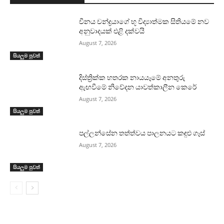
චීනය චන්ද්‍රයාගේ භූ විද්‍යාත්මක සිතියමේ නව
අනුවාදයක් එළි දක්වයි
August 7, 2026
සියලුම පුවත්
දිස්ත්‍රික්ක හතරක නායයෑමේ අනතුරු
ඇඟවීමේ නිවේදන යාවත්කාලීන කෙරේ
August 7, 2026
සියලුම පුවත්
පල්ලන්සේන තත්ත්වය පාලනයට කඳුළු ගෑස්
August 7, 2026
සියලුම පුවත්