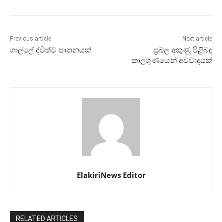
Previous article
Next article
ගාල්ලේ ද්විත්ව ඝාතනයක්
ප්‍රබල අකුණු පිළිබඳ
කාලගුණයෙන් අවවාදයක්
ElakiriNews Editor
RELATED ARTICLES