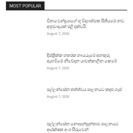
MOST POPULAR
චීනය චන්ද්‍රයාගේ භූ විද්‍යාත්මක සිතියමේ නව
අනුවාදයක් එළි දක්වයි
August 7, 2026
දිස්ත්‍රික්ක හතරක නායයෑමේ අනතුරු
ඇඟවීමේ නිවේදන යාවත්කාලීන කෙරේ
August 7, 2026
පල්ලන්සේන තත්ත්වය පාලනයට කඳුළු ගෑස්
August 7, 2026
පල්ලන්සේන නොසන්සුන්තාව පාලනයට
ආරක්ෂක අංශ සීරුවෙන්