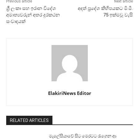
Previous article
Next article
ශ්‍රී ලංකා සහ ඉරාන විදේශ
අදත් ප්‍රදේශ කිහිපයකට මි.මී.
අමාත්‍යවරුන් අතර දුරකථන
75 ඉක්මවූ වැසි
සංවාදයක්
ElakiriNews Editor
RELATED ARTICLES
මැලේසියාවේ සිට මෙරටට රැගෙන ආ