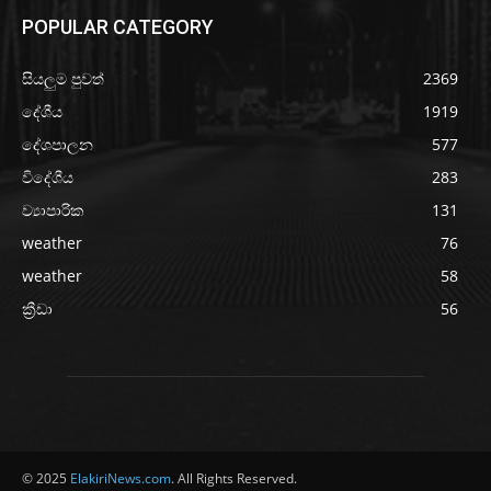
POPULAR CATEGORY
සියලුම පුවත්
2369
දේශීය
1919
දේශපාලන
577
විදේශීය
283
ව්‍යාපාරික
131
weather
76
weather
58
ක්‍රීඩා
56
© 2025
ElakiriNews.com
. All Rights Reserved.