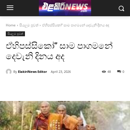
Home
සියලුම පුවත්
ඒහිපස්සිකෝ” සාම පාගමනේ දෙවැනි දිනය අද
සියලුම පුවත්
ඒහිපස්සිකෝ” සාම පාගමනේ
දෙවැනි දිනය අද
By
ElakiriNews Editor
April 23, 2026
48
0