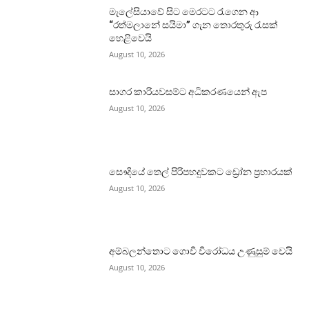
මැලේසියාවේ සිට මෙරටට රැගෙන ආ
“රත්මලානේ සයිමා” ගැන තොරතුරු රැසක්
හෙළිවෙයි
August 10, 2026
සාගර කාරියවසම්ට අධිකරණයෙන් ඇප
August 10, 2026
සෞදියේ තෙල් පිරිපහදුවකට ඩ්‍රෝන ප්‍රහාරයක්
August 10, 2026
අම්බලන්තොට ගොවි විරෝධය උණුසුම් වෙයි
August 10, 2026