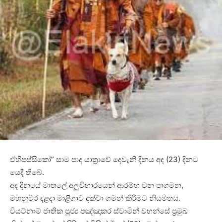
ඒහිපස්සිකෝ” සාම පාද යාත්‍රාවේ දෙවැනි දිනය අද (23) දිනට
යෙදී තිබේ.
අද දිනයේ මාතලේ අලුවිහාරයෙන් ආරම්භ වන පාගමන,
මහනුවර දළදා මාළිගාව දක්වා ගමන් කිරීමට නියමිතය.
වියට්නාම් ජාතික පූජ්‍ය පඤ්ඤාකර ස්වාමින් වහන්සේ ප්‍රමුඛ