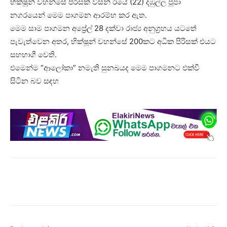
භික්ෂූන් වහන්සේ පිරිසක් විසින් ඊයේ (22) දඹුල්ල පූජා
නගරයෙන් මෙම පාගමන ආරම්භ කර ඇත.
මෙම සාම පාගමන අප්‍රේල් 28 දක්වා රාජ්‍ය අනුග්‍රහය යටතේ
පැවැත්වෙන අතර, භික්ෂූන් වහන්සේ 200කට අධික පිරිසක් එයට
සහභාගී වෙති.
එමෙන්ම “ආලෝකා” නමැති සුනඛයද මෙම පාගමනට එක්වී
සිටින බව සඳහ