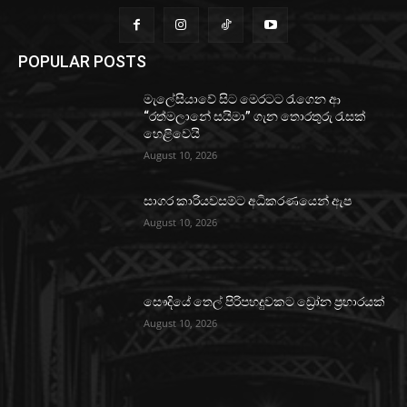
POPULAR POSTS
මැලේසියාවේ සිට මෙරටට රැගෙන ආ
“රත්මලානේ සයිමා” ගැන තොරතුරු රැසක්
හෙළිවෙයි
August 10, 2026
සාගර කාරියවසම්ට අධිකරණයෙන් ඇප
August 10, 2026
සෞදියේ තෙල් පිරිපහදුවකට ඩ්‍රෝන ප්‍රහාරයක්
August 10, 2026