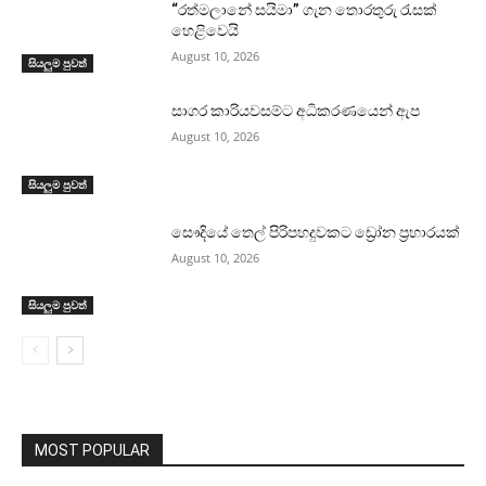
“රත්මලානේ සයිමා” ගැන තොරතුරු රැසක්
හෙළිවෙයි
August 10, 2026
සියලුම පුවත්
සාගර කාරියවසම්ට අධිකරණයෙන් ඇප
August 10, 2026
සියලුම පුවත්
සෞදියේ තෙල් පිරිපහදුවකට ඩ්‍රෝන ප්‍රහාරයක්
August 10, 2026
සියලුම පුවත්
MOST POPULAR