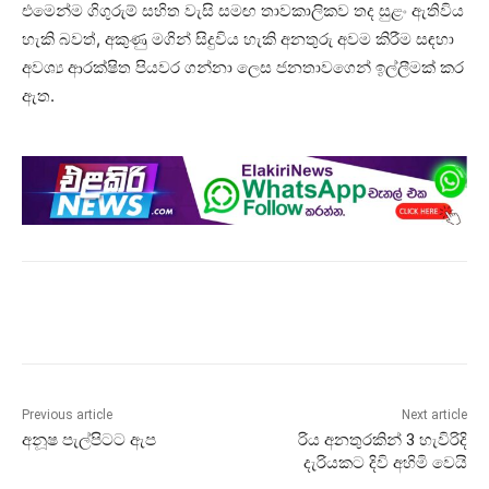
එමෙන්ම ගිගුරුම් සහිත වැසි සමඟ තාවකාලිකව තද සුළං ඇතිවිය
හැකි බවත්, අකුණු මගින් සිදුවිය හැකි අනතුරු අවම කිරීම සඳහා
අවශ්‍ය ආරක්ෂිත පියවර ගන්නා ලෙස ජනතාවගෙන් ඉල්ලීමක් කර
ඇත.
Previous article
Next article
අනූෂ පැල්පිටට ඇප
රිය අනතුරකින් 3 හැවිරිදි
දැරියකට දිවි අහිමි වෙයි