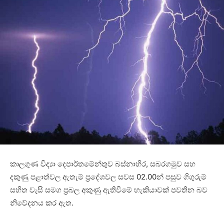
කාලගුණ විද්‍යා දෙපාර්තමේන්තුව බස්නාහිර, සබරගමුව සහ
දකුණු පළාත්වල ඇතැම් ප්‍රදේශවල සවස 02.00න් පසුව ගිගුරුම්
සහිත වැසි සමග ප්‍රබල අකුණු ඇතිවීමේ හැකියාවක් පවතින බව
නිවේදනය කර ඇත.