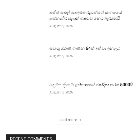
ඛනිජ තෙල් බෙදුම්කරුවන්ගේ සංගමයේ
බස්නාහිර පළාත් ශාඛාව හෙට ඇරඹෙයි
August 8, 2026
ඩෙංගු මරණ ගණන 64ක් දක්වා ඉහළට
August 8, 2026
ලෝක ක්‍රිකට් ඉතිහාසයේ එක්දින තරග 5000යි
August 8, 2026
Load more
RECENT COMMENTS