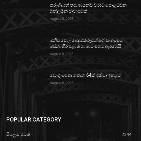
තරුණියන් තරුණයන්ව වරදට පොළඹවන
ඔන්ලයින් ජාවාරමක්
August 8, 2026
ඛනිජ තෙල් බෙදුම්කරුවන්ගේ සංගමයේ
බස්නාහිර පළාත් ශාඛාව හෙට ඇරඹෙයි
August 8, 2026
ඩෙංගු මරණ ගණන 64ක් දක්වා ඉහළට
August 8, 2026
POPULAR CATEGORY
සියලුම පුවත්
2344