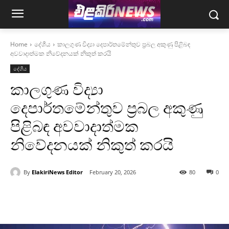
Home
දේශීය
කාලගුණ විද්‍යා දෙපාර්තමේන්තුව ප්‍රබල අකුණු පිළිබඳ
අවවාදාත්මක නිවේදනයක් නිකුත් කරයි
දේශීය
කාලගුණ විද්‍යා
දෙපාර්තමේන්තුව ප්‍රබල අකුණු
පිළිබඳ අවවාදාත්මක
නිවේදනයක් නිකුත් කරයි
By
ElakiriNews Editor
February 20, 2026
80
0