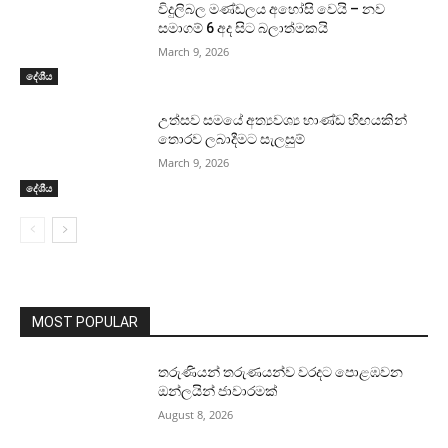
විදුලිබල මණ්ඩලය අහෝසි වෙයි – නව
සමාගම් 6 අද සිට බලාත්මකයි
March 9, 2026
දේශීය
උත්සව සමයේ අත්‍යවශ්‍ය භාණ්ඩ හිඟයකින්
තොරව ලබාදීමට සැලසුම්
March 9, 2026
දේශීය
MOST POPULAR
තරුණියන් තරුණයන්ව වරදට පොළඹවන
ඔන්ලයින් ජාවාරමක්
August 8, 2026