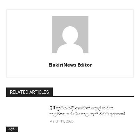
ElakiriNews Editor
RELATED ARTICLES
QR ක්‍රමය යළි ආවොත් තෙල් සංචිත
කළමනාකරණය කළ හැකි බවට අදහසක්
March 11, 2026
දේශීය