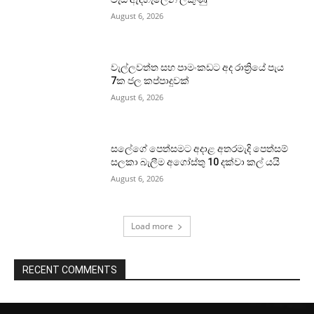
August 6, 2026
වැල්ලවත්ත සහ පාමංකඩට අද රාත්‍රියේ පැය
7ක ජල කප්පාදුවක්
August 6, 2026
සලේගේ පෙත්සමට අදාළ අතරමැදි පෙත්සම්
සලකා බැලීම අගෝස්තු 10 දක්වා කල් යයි
August 6, 2026
Load more
RECENT COMMENTS