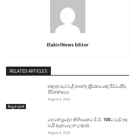
ElakiriNews Editor
RELATED ARTICLES
අකුණු සැර වැදී පාපන්දු ක්‍රීඩකයෙකු පිටියේදීම
ජීවිතක්ෂයට
August 6, 2026
සියලුම පුවත්
හෙටත් ප්‍රදේශ කිහිපයකට මි.මී. 100ට වැඩි තද
වැසි ඇදහැලෙන ලකුණු
August 6, 2026