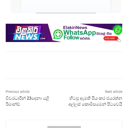
Previous article
Next article
චීවරධාරීන් 23දෙනා යළි
හිටපු ඇමති පියංකර ජයරත්න
රිමාන්ඩ්
අල්ලස් කොමිසමෙන් පිටවෙයි