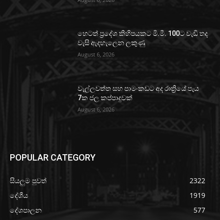
හෙටත් ප්‍රදේශ කිහිපයකට මි.මී. 100ට වැඩි තද
වැසි ඇදහැලෙන ලකුණු
August 6, 2026
වැල්ලවත්ත සහ පාමංකඩට අද රාත්‍රියේ පැය
7ක ජල කප්පාදුවක්
August 6, 2026
POPULAR CATEGORY
සියලුම පුවත්
2322
දේශීය
1919
දේශපාලන
577