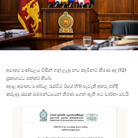
අමාත්‍ය මණ්ඩලය විසින් ගනු ලැබූ නව කැබිනට් තීරණ අද (12)
ප්‍රකාශයට පත්කර තිබේ.
අදාළ අමාත්‍ය මණ්ඩල රැස්වීම ඊයේ (11) පැවැති අතර, එහිදී
කරුණු රැසක් සම්බන්ධයෙන් තීරණ ගෙන ඇති බව වාර්තා වෙයි