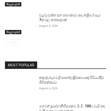
සියලුම පුවත්
වැල්ලවත්ත සහ පාමංකඩට අද රාත්‍රියේ පැය
7ක ජල කප්පාදුවක්
August 6, 2026
සියලුම පුවත්
MOST POPULAR
අකුණු සැර වැදී පාපන්දු ක්‍රීඩකයෙකු පිටියේදීම
ජීවිතක්ෂයට
August 6, 2026
හෙටත් ප්‍රදේශ කිහිපයකට මි.මී. 100ට වැඩි තද
වැසි ඇදහැලෙන ලකුණු