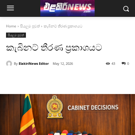
Home
සියලුම පුවත්
කැබිනට් තීරණ ප්‍රකාශයට
සියලුම පුවත්
කැබිනට් තීරණ ප්‍රකාශයට
By
ElakiriNews Editor
May 12, 2026
43
0