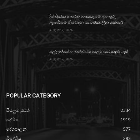
දිස්ත්‍රික්ක හතරක නායයෑමේ අනතුරු
ඇඟවීමේ නිවේදන යාවත්කාලීන කෙරේ
August 7, 2026
පල්ලන්සේන තත්ත්වය පාලනයට කඳුළු ගෑස්
August 7, 2026
POPULAR CATEGORY
සියලුම පුවත්
2334
දේශීය
1919
දේශපාලන
577
විදේශීය
283