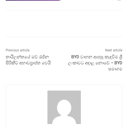
Previous article
Next article
තායිලන්තයේ මව් රැජින
BYD වාහන ආපසු කැඳවීම ශ්‍රී
සිරිකිට් අභාවප්‍රාප්ත වෙයි
ලංකාවට අදාළ නොවේ – BYD
සමාගම