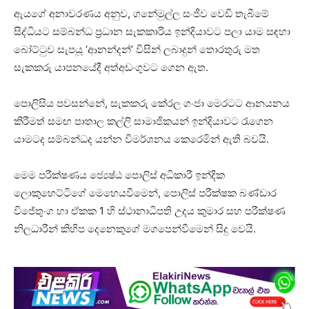
ඇයගේ අනාවරණය අනුව, ගනේමුල්ල සංජීව වෙඩි තැබීමේ
සිද්ධියට සම්බන්ධ ප්‍රධාන සැකකාරිය ඉන්දියාවට පලා යාම සඳහා
බෝට්ටුව සැපයූ ‘ආනන්දන්’ විසින් ලබාදුන් තොරතුරු මත
සැකකරු යාපනයේදී අත්අඩංගුවට ගෙන ඇත.
පොලිසිය පවසන්නේ, සැකකරු කේරල ගංජා මෙරටට ආනයනය
කිරීමත් සමඟ පාතාල කල්ලි සාමාජිකයන් ඉන්දියාවට රැගෙන
යාමටද සම්බන්ධද යන්න විමර්ශනය කෙරෙමින් ඇති බවයි.
මෙම පරීක්ෂණය ජ්‍යෙෂ්ඨ පොලිස් අධිකාරී ඉන්දික
ලොකුහෙට්ටිගේ මෙහෙයවීමෙන්, පොලිස් පරීක්ෂක බණ්ඩාර
විජේතුංග හා ඒකක 1 හි ස්ථානාධිපති උදය කුමාර සහ පරීක්ෂණ
නිලධාරීන් කිහිප දෙනෙකුගේ මගපෙන්වීමෙන් සිදු වෙයි.