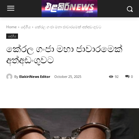
Home
දේශීය
කේරල ගංජා මහා ජාවාරමෙක් අත්අඩංගුවට
දේශීය
කේරල ගංජා මහා ජාවාරමෙක්
අත්අඩංගුවට
By
ElakiriNews Editor
October 25, 2025
92
0