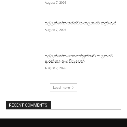
August 7, 2026
පල්ලන්සේන තත්ත්වය පාලනයට කඳුළු ගෑස්
August 7, 2026
පල්ලන්සේන නොසන්සුන්තාව පාලනයට
ආරක්ෂක අංශ සීරුවෙන්
August 7, 2026
Load more
RECENT COMMENTS