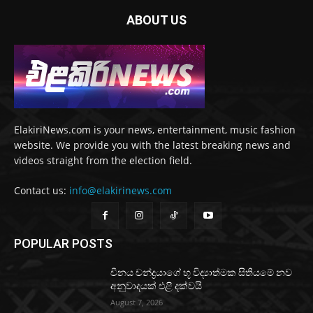
ABOUT US
ElakiriNews.com is your news, entertainment, music fashion
website. We provide you with the latest breaking news and
videos straight from the election field.
Contact us:
info@elakirinews.com
POPULAR POSTS
චීනය චන්ද්‍රයාගේ භූ විද්‍යාත්මක සිතියමේ නව
අනුවාදයක් එළි දක්වයි
August 7, 2026