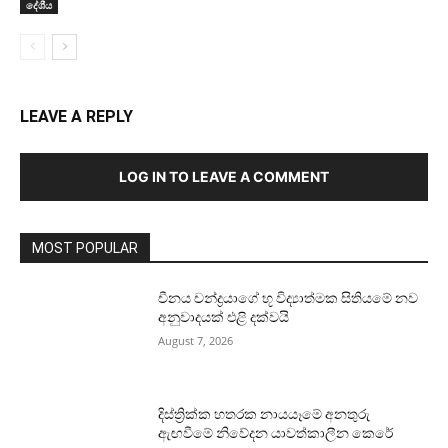
දේශීය
LEAVE A REPLY
LOG IN TO LEAVE A COMMENT
MOST POPULAR
චීනය චන්ද්‍රයාගේ භූ විද්‍යාත්මක සිතියමේ නව
අනුවාදයක් එළි දක්වයි
August 7, 2026
දිස්ත්‍රික්ක හතරක නායයෑමේ අනතුරු
ඇඟවීමේ නිවේදන යාවත්කාලීන කෙරේ