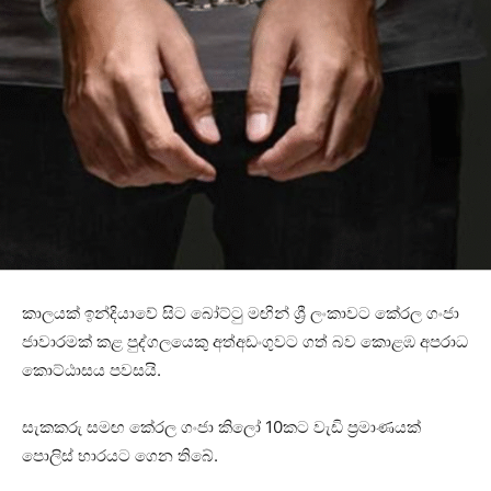
කාලයක් ඉන්දියාවේ සිට බෝට්ටු මඟින් ශ්‍රී ලංකාවට කේරල ගංජා
ජාවාරමක් කළ පුද්ගලයෙකු අත්අඩංගුවට ගත් බව කොළඹ අපරාධ
කොට්ඨාසය පවසයි.
සැකකරු සමඟ කේරල ගංජා කිලෝ 10කට වැඩි ප්‍රමාණයක්
පොලිස් භාරයට ගෙන තිබේ.