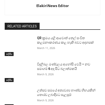
ElakiriNews Editor
RELATED ARTICLES
QR ක්‍රමය යළි ආවොත් තෙල් සංචිත
කළමනාකරණය කළ හැකි බවට අදහසක්
March 11, 2026
දේශීය
විදුලිබල මණ්ඩලය අහෝසි වෙයි – නව
සමාගම් 6 අද සිට බලාත්මකයි
March 9, 2026
දේශීය
උත්සව සමයේ අත්‍යවශ්‍ය භාණ්ඩ හිඟයකින්
තොරව ලබාදීමට සැලසුම්
March 9, 2026