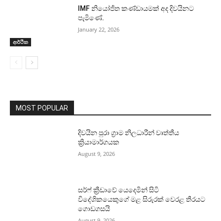
IMF නියෝජිත කණ්ඩායමක් අද දිවයිනට
පැමිණේ.
January 22, 2026
ආර්ථික
MOST POPULAR
දිවයින පුරා ග්‍රාම නිලධාරීන් වෘත්තීය
ක්‍රියාමාර්ගයක
August 9, 2026
සර්ෆ් ක්‍රීඩාවේ යෙදෙමින් සිටි
විදේශිකයෙකුගේ මළ සිරුරක් වෙරළ තීරයට
ගොඩගසයි
August 9, 2026