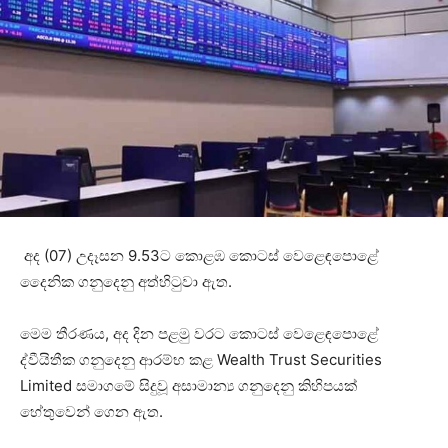
අද (07) උදෑසන 9.53ට කොළඹ කොටස් වෙළෙඳපොළේ
දෛනික ගනුදෙනු අත්හිටුවා ඇත.
මෙම තීරණය, අද දින පළමු වරට කොටස් වෙළෙඳපොළේ
ද්වීයිතීක ගනුදෙනු ආරම්භ කළ Wealth Trust Securities
Limited සමාගමේ සිදුවූ අසාමාන්‍ය ගනුදෙනු කිහිපයක්
හේතුවෙන් ගෙන ඇත.