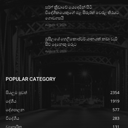
සර්ෆ් ක්‍රීඩාවේ යෙදෙමින් සිටි
විදේශිකයෙකුගේ මළ සිරුරක් වෙරළ තීරයට
ගොඩගසයි
August 9, 2026
බ්‍රසීලයේ හෙලිකොප්ටර් යානයක් කඩා වැටී
සිව් දෙනෙකු මරුට
August 9, 2026
POPULAR CATEGORY
සියලුම පුවත්
2354
දේශීය
1919
දේශපාලන
577
විදේශීය
283
ව්‍යාපාරික
131