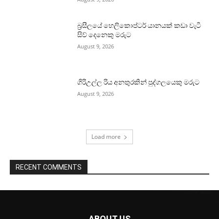
බ්‍රසීලයේ හෙලිකොප්ටර් යානයක් කඩා වැටී
සිව් දෙනෙකු මරුට
August 9, 2026
ගිරිඋල්ල රිය අනතුරකින් පුද්ගලයෙකු මරුට
August 9, 2026
Load more
RECENT COMMENTS
ABOUT US