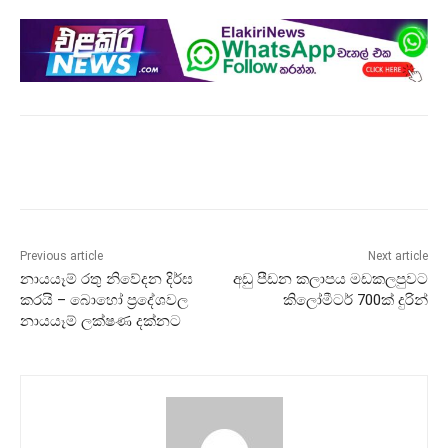
Previous article
Next article
නායයෑම් රතු නිවේදන දිර්ඝ
අඩු පීඩන කලාපය මඩකලපුවට
කරයි – බොහෝ ප්‍රදේශවල
කිලෝමීටර් 700ක් දුරින්
නායයෑම් ලක්ෂණ දක්නට