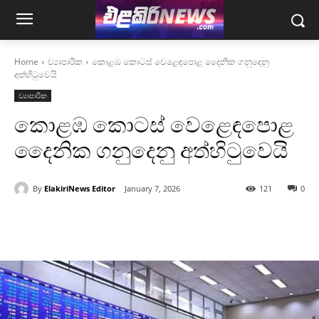
Home
ව්‍යාපාරික
කොළඹ කොටස් වෙළෙඳපොළ දෛනික ගනුදෙනු
අත්හිටුවෙයි
ව්‍යාපාරික
කොළඹ කොටස් වෙළෙඳපොළ
දෛනික ගනුදෙනු අත්හිටුවෙයි
By
ElakiriNews Editor
January 7, 2026
121
0