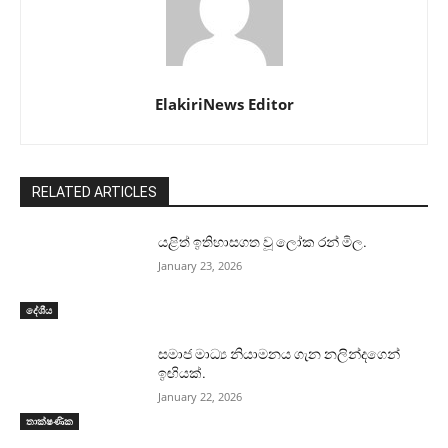
ElakiriNews Editor
RELATED ARTICLES
යළිත් ඉතිහාසගත වූ ලෝක රන් මිල.
January 23, 2026
දේශීය
සමාජ මාධ්‍ය නියාමනය ගැන නලින්දගෙන්
ඉඟියක්.
January 22, 2026
තාක්ෂණික