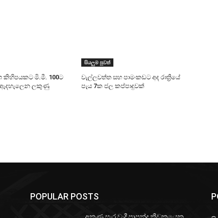
සියලුම පුවත්
ශ කිහිපයකට මි.මී. 100ට
වැල්ලවත්ත සහ පාමංකඩට අද රාත්‍රියේ
සි ඇදහැලෙන ලකුණු
පැය 7ක ජල කප්පාදුවක්
POPULAR POSTS
P
අකුණු සැර වැදී පාපන්දු ක්‍රීඩකයෙකු