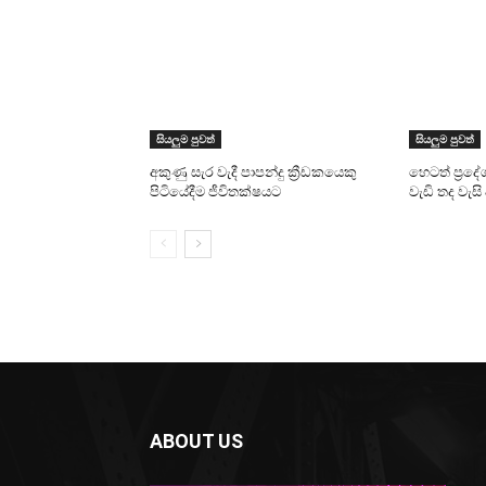
සියලුම පුවත්
සියලුම පුවත්
අකුණු සැර වැදී පාපන්දු ක්‍රීඩකයෙකු
හෙටත් ප්‍රදේ
පිටියේදීම ජීවිතක්ෂයට
වැඩි තද වැ
ABOUT US