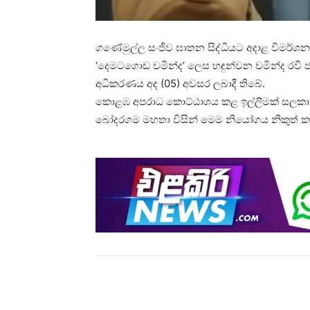
ගණේමුල්ල සංජීව ඝාතන සිද්ධියට අදාළ විමර්ශ
‘දෙමටගොඩ චමින්ද’ ලෙස හඳුන්වන චමින්ද රවී ජ
අධිකරණය අද (05) අවසර ලබාදී තිබේ.
කොළඹ අපරාධ කොට්ඨාශය කළ ඉල්ලීමක් සලකා බැලී
බෝදරගම මහතා විසින් මෙම නියෝගය නිකුත් කළ
Share