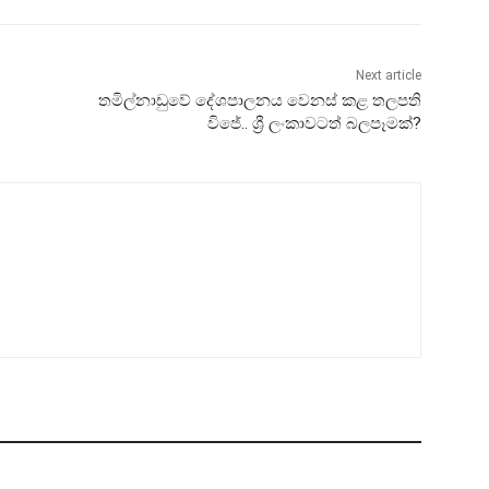
Next article
තමිල්නාඩුවේ දේශපාලනය වෙනස් කළ තලපති
විජේ.. ශ්‍රී ලංකාවටත් බලපෑමක්?