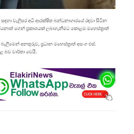
න සඳහා වැලිසර අධි ආරක්ෂිත බන්ධනාගාරයේ රඳවා සිටින
යනාත් ගෙන් ප්‍රකාශයක් ලබාගැනීමට කොළඹ මහෙස්ත්‍රාත්
මෙන් අනතුරුව, ප්‍රධාන මහෙස්ත්‍රාත් අසංග එස්.
 බව වාර්තා වෙයි.