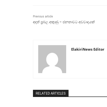
Previous article
අදත් ප්‍රබල අකුණු – ජනතාවට අවවාදයක්
ElakiriNews Editor
RELATED ARTICLES