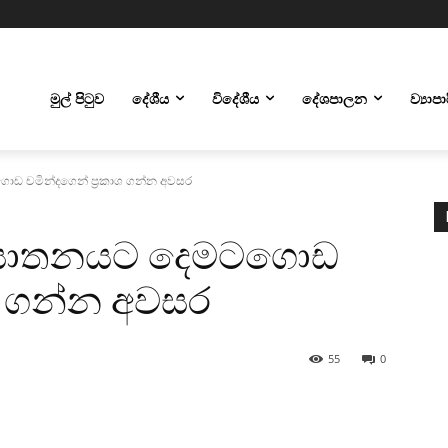
මුල් පිටුව
දේශීය
විදේශීය
දේශපාලන
ව්‍යාප
ඩ චමින්දගෙන් ප්‍රකාශ ගන්න අවසර
ව ඝාතනයට දෙමටගොඩ
ාශ ගන්න අවසර
55
0