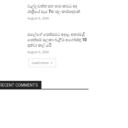
වැල්ලවත්ත සහ පාමංකඩට අද
රාත්‍රියේ පැය 7ක ජල කප්පාදුවක්
August 6, 2026
සලේගේ පෙත්සමට අදාළ අතරමැදි
පෙත්සම් සලකා බැලීම අගෝස්තු 10
දක්වා කල් යයි
August 6, 2026
Load more
RECENT COMMENTS