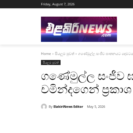
Friday, August 7, 2026
Home
සියලුම පුවත්
ගණේමුල්ල සංජීව ඝාතනයට දෙමටගො
සියලුම පුවත්
ගණේමුල්ල සංජී
චමින්දගෙන් ප්‍රක
By
ElakiriNews Editor
May 5, 2026
Share