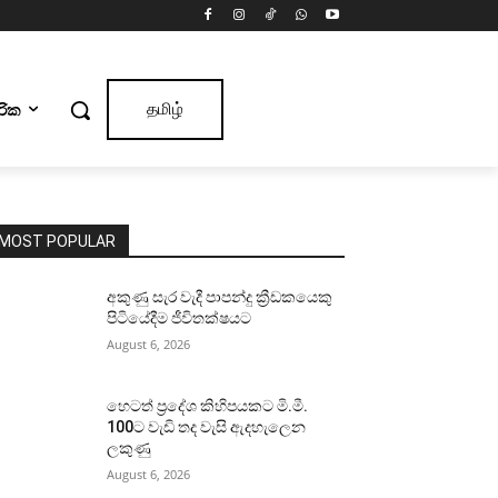
ාරික
தமிழ்
MOST POPULAR
අකුණු සැර වැදී පාපන්දු ක්‍රීඩකයෙකු
පිටියේදීම ජීවිතක්ෂයට
August 6, 2026
හෙටත් ප්‍රදේශ කිහිපයකට මි.මී.
100ට වැඩි තද වැසි ඇදහැලෙන
ලකුණු
August 6, 2026