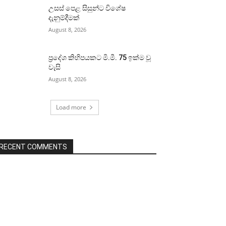
උසස් පෙළ සිසුන්ට විශේෂ
දැනුම්දීමක්
August 8, 2026
ප්‍රදේශ කිහිපයකට මි.මී. 75 ඉක්ම වූ
වැසි
August 8, 2026
Load more
RECENT COMMENTS