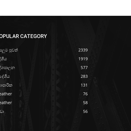
OPULAR CATEGORY
යලුම පුවත්
2339
ේශීය
1919
ේශපාලන
577
දේශීය
283
‍යාපාරික
131
eather
76
eather
58
රීඩා
56