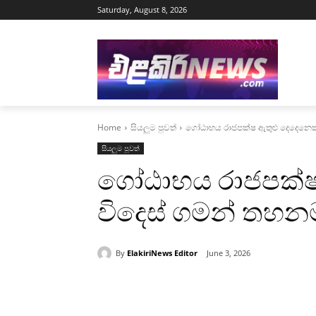
Saturday, August 8, 2026
Home
සියලුම පුවත්
ගෝඨාභය රාජපක්ෂ ඇතුළු දෙදෙනෙක
සියලුම පුවත්
ගෝඨාභය රාජපක්ෂ
විදෙස් ගමන් තහන
By
ElakiriNews Editor
June 3, 2026
Share