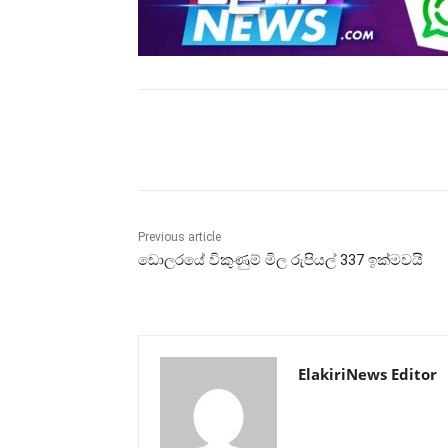
Share
Previous article
ඩොලරයේ විකුණුම් මිල රුපියල් 337 ඉක්මවයි
ElakiriNews Editor