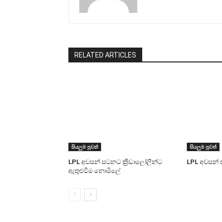
RELATED ARTICLES
සියලුම පුවත්
සියලුම පුවත්
LPL අවසන් සටනට ක්‍රීඩාලෝලීන්ට
LPL අවසන් 
ඇතුළුවීම නොමිලේ