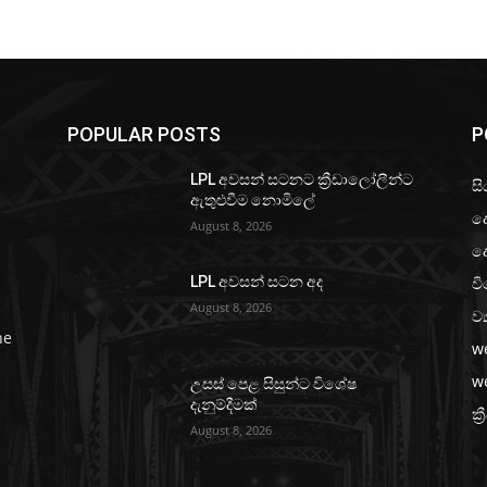
POPULAR POSTS
P
LPL අවසන් සටනට ක්‍රීඩාලෝලීන්ට
සි
ඇතුළුවීම නොමිලේ
ද
August 8, 2026
ද
වි
LPL අවසන් සටන අද
August 8, 2026
ව්
he
w
w
උසස් පෙළ සිසුන්ට විශේෂ
දැනුම්දීමක්
ක්‍
August 8, 2026