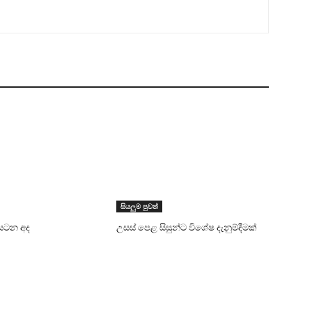
සියලුම පුවත්
සටන අද
උසස් පෙළ සිසුන්ට විශේෂ දැනුම්දීමක්