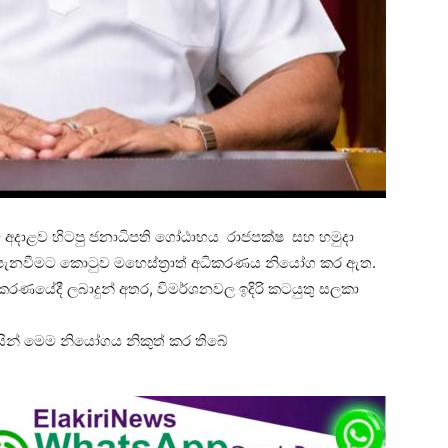
ට අදාළව හිටපු ජනාධිපති ගෝඨාභය රාජපක්ෂ සහ හමුදා
පැනවීමට කොටුව මහෙස්ත්‍රාත් අධිකරණය නියෝග කර ඇත.
කරණයේදී ලබාදුන් අතර, විමර්ශනවල ඉදිරි කටයුතු සලකා
සින් මෙම නියෝගය නිකුත් කර තිබේ