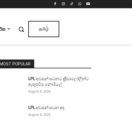
ාරික
தமிழ்
MOST POPULAR
LPL අවසන් සටනට ක්‍රීඩාලෝලීන්ට
ඇතුළුවීම නොමිලේ
August 8, 2026
LPL අවසන් සටන අද
August 8, 2026