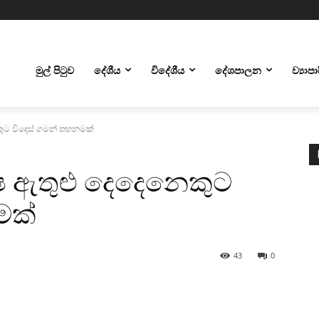
මුල් පිටුව
දේශීය
විදේශීය
දේශපාලන
ව්‍යාප
ුට විදෙස් ගමන් තහනමක්
 ඇතුළු දෙදෙනෙකුට
මක්
43
0