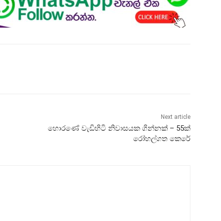
Next article
හොරණේ වැඩිහිටි නිවාසයක ගින්නක් – 55ක්
රෝහල්ගත කෙරේ