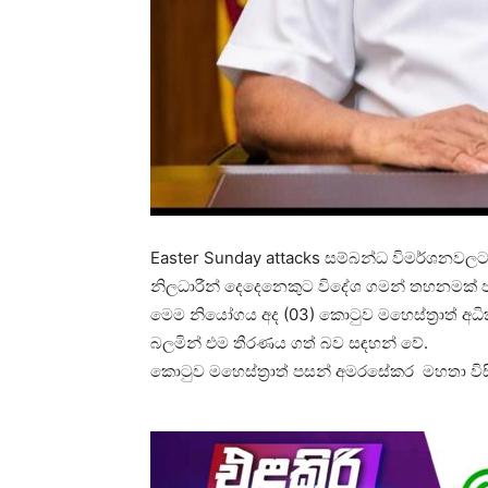
Easter Sunday attacks සම්බන්ධ විමර්ශනවල
නිලධාරීන් දෙදෙනෙකුට විදේශ ගමන් තහනමක් 
මෙම නියෝගය අද (03) කොටුව මහෙස්ත්‍රාත් අධි
බලමින් එම තීරණය ගත් බව සඳහන් වේ.
කොටුව මහෙස්ත්‍රාත් පසන් අමරසේකර මහතා වි