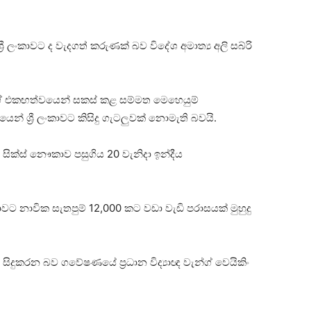
‍රී ලංකාවට ද වැදගත් කරුණක් බව විදේශ අමාත්‍ය අලි සබ්රි
න්ගේ එකඟත්වයෙන් සකස් කළ සම්මත මෙහෙයුම්
යෙන් ශ්‍රී ලංකාවට කිසිදු ගැටලුවක් නොමැති බවයි.
 සික්ස් නෞකාව පසුගිය 20 වැනිදා ඉන්දීය
 නාවික සැතපුම් 12,000 කට වඩා වැඩි පරාසයක් මුහුදු
දුකරන බව ගවේෂණයේ ප්‍රධාන විද්‍යාඥ වැන්ග් වෙයිකිං