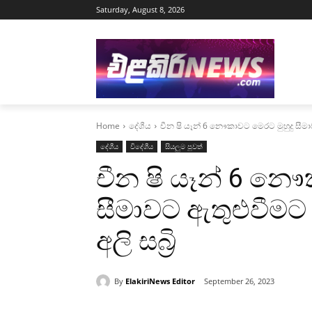
Saturday, August 8, 2026
Home
දේශීය
චීන ෂි යෑන් 6 නෞකාවට මෙරට මුහුදු සීමා
දේශීය
විදේශීය
සියලුම පුවත්
චීන ෂි යෑන් 6 නෞ
සීමාවට ඇතුළුවීමට
අලි සබ්‍රි
By
ElakiriNews Editor
September 26, 2023