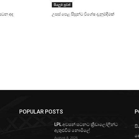
සියලුම පුවත්
සටන අද
උසස් පෙළ සිසුන්ට විශේෂ දැනුම්දීමක්
POPULAR POSTS
P
LPL අවසන් සටනට ක්‍රීඩාලෝලීන්ට
සි
ඇතුළුවීම නොමිලේ
ද
August 8, 2026