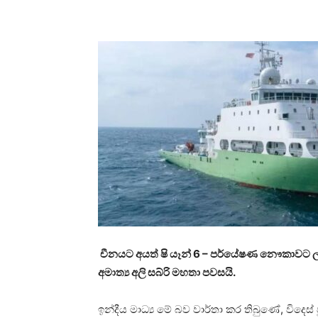
Share
චීනයට අයත් ෂි යෑන් 6 – පර්යේෂණ නෞකාවට ල
අමාත්‍ය අලි සබ්රි මහතා පවසයි.
ඉන්දීය මාධ්‍ය මේ බව වාර්තා කර තිබුණේ, විදෙස