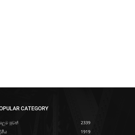
OPULAR CATEGORY
යලුම පුවත්
2339
ේශීය
1919