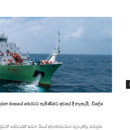
බන මාසයේ මෙරටට පැමිණිමට අවසර දී නැතැයි, විදේශ
් පුවත් සේවයක් සමග ඊයේ අමාත්‍යවරයා පැවැත්වූ සම්මුඛ