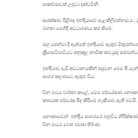
සාකච්ඡාවක් උපුටා දක්වමිනි.
ආරක්ෂාව පිළිබඳ ඉන්දියාවේ සැලකිලිමත්භාවය , ශ්
මහතා මෙහිදී අවධාරණය කර තිබේ.
ඔහු පෙන්වා දී ඇත්තේ ඉන්දියාව ඇතුළු මිතුර
ක්‍රියාපටිපාටියට අනුකූල නාවික කටයුතු සම්බන්ධ
ඉන්දියාව දැඩි අවධානයකින් පසුවන මෙම ෂී යෑන්
සාගර කලාපයට ඇතුළු විය.
චීන මාධ්‍ය වාර්තා කළේ, මෙම පර්යේෂණ නෞකාවට
කාපයක පර්යේෂ සිදු කිරීමේ හැකියාව ඇති බවයි.
නෞකාවෙන් ඉන්දීය සාගරයේ බහුවිධ නිරීක්ෂණ සි
චීන මාධ්‍ය වෙත පවසා තිබිණ.