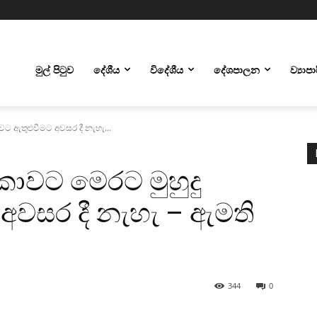
මුල් පිටුව
දේශීය
විදේශීය
දේශපාලන
ව්‍යාප
වට ඇතුළුවීමට අවසර දී නැහැ...
කාවට මෙරට මුහුදු
 අවසර දී නැහැ – ඇමති
344
0