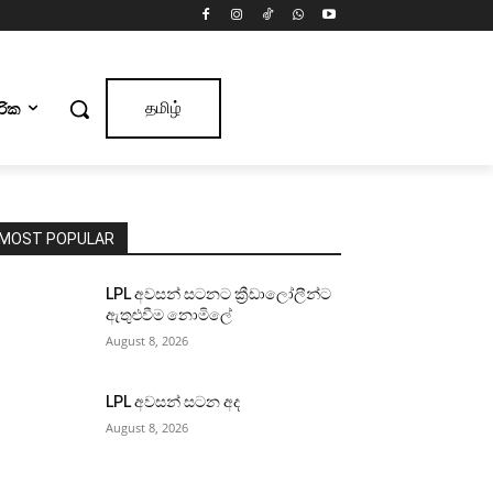
ාරික
தமிழ்
MOST POPULAR
LPL අවසන් සටනට ක්‍රීඩාලෝලීන්ට
ඇතුළුවීම නොමිලේ
August 8, 2026
LPL අවසන් සටන අද
August 8, 2026