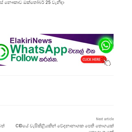
සික්ස් නෞකාව ඔක්තෝබර් 25 වැනිදා
Next article
වත්
CIDයේ වැසිකිළියකින් වේදනානාශක පෙති තොගයක්
සොයා ගැනේ