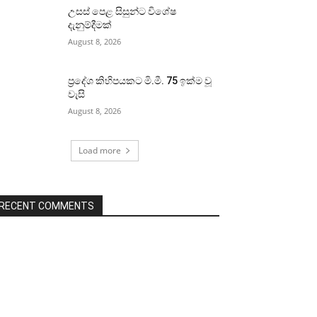
උසස් පෙළ සිසුන්ට විශේෂ
දැනුම්දීමක්
August 8, 2026
ප්‍රදේශ කිහිපයකට මි.මී. 75 ඉක්ම වූ
වැසි
August 8, 2026
Load more
RECENT COMMENTS