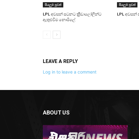
සියලුම පුවත්
සියලුම පුවත්
LPL අවසන් සටනට ක්‍රීඩාලෝලීන්ට
LPL අවසන් 
ඇතුළුවීම නොමිලේ
LEAVE A REPLY
Log in to leave a comment
ABOUT US