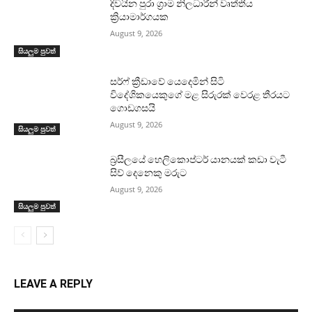
දිවයින පුරා ග්‍රාම නිලධාරීන් වෘත්තීය
ක්‍රියාමාර්ගයක
August 9, 2026
සියලුම පුවත්
සර්ෆ් ක්‍රීඩාවේ යෙදෙමින් සිටි
විදේශිකයෙකුගේ මළ සිරුරක් වෙරළ තීරයට
ගොඩගසයි
August 9, 2026
සියලුම පුවත්
බ්‍රසීලයේ හෙලිකොප්ටර් යානයක් කඩා වැටී
සිව් දෙනෙකු මරුට
August 9, 2026
සියලුම පුවත්
LEAVE A REPLY