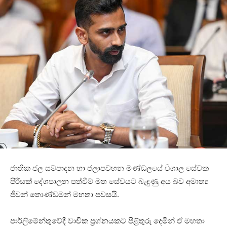
ජාතික ජල සම්පාදන හා ජලාපවහන මණ්ඩලයේ විශාල සේවක
පිරිසක් දේශපාලන පත්වීම් මත සේවයට බැඳුණු අය බව අමාත්‍ය
ජීවන් තොණ්ඩමන් මහතා පවසයි.
පාර්ලිමේන්තුවේදී වාචික ප්‍රශ්නයකට පිළිතුරු දෙමින් ඒ මහතා