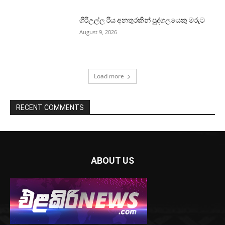
ගිරිඋල්ල රිය අනතුරකින් පුද්ගලයෙකු මරුට
August 9, 2026
Load more
RECENT COMMENTS
ABOUT US