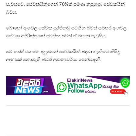
පැවසුවේ, සේවකයින්ගෙන් 70%ක් පමණ නුපුහුණු සේවකයින්
බවය.
බොහෝ අංශවල සේවක පුරප්පාඩු පවතින බවත් සමහර අංශවල
සේවක අතිරික්තයක් පවතින බවත් ඒ මහතා පැවසීය.
මේ තත්ත්වය මත අලුතෙන් සේවකයින් බඳවා ගැනීමට කිසිදු
අදහසක් නොමැති බවත් අමාත්‍යවරයා පෙන්වාදුනි.