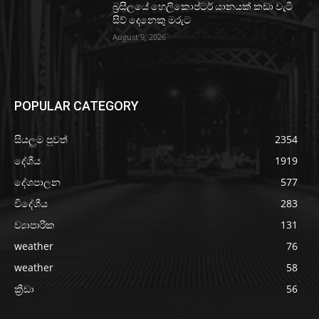
බ්‍රසීලයේ හෙලිකොප්ටර් යානයක් කඩා වැටී
සිව් දෙනෙකු මරුට
August 9, 2026
POPULAR CATEGORY
සියලුම පුවත්
2354
දේශීය
1919
දේශපාලන
577
විදේශීය
283
ව්‍යාපාරික
131
weather
76
weather
58
ක්‍රීඩා
56