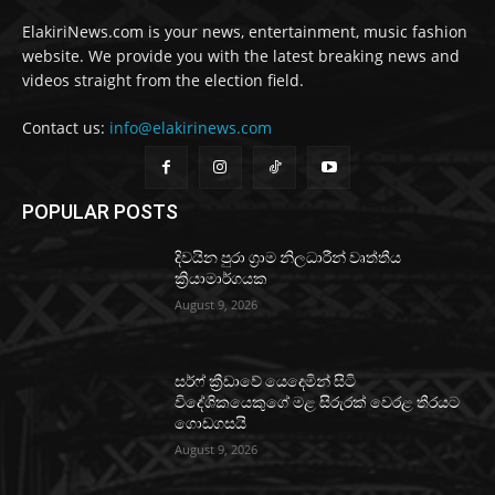
ElakiriNews.com is your news, entertainment, music fashion
website. We provide you with the latest breaking news and
videos straight from the election field.
Contact us:
info@elakirinews.com
POPULAR POSTS
දිවයින පුරා ග්‍රාම නිලධාරීන් වෘත්තීය
ක්‍රියාමාර්ගයක
August 9, 2026
සර්ෆ් ක්‍රීඩාවේ යෙදෙමින් සිටි
විදේශිකයෙකුගේ මළ සිරුරක් වෙරළ තීරයට
ගොඩගසයි
August 9, 2026