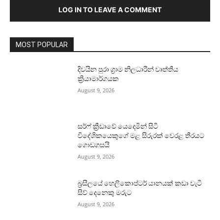
LOG IN TO LEAVE A COMMENT
MOST POPULAR
දිවයින පුරා ග්‍රාම නිලධාරීන් වෘත්තීය
ක්‍රියාමාර්ගයක
August 9, 2026
සර්ෆ් ක්‍රීඩාවේ යෙදෙමින් සිටි
විදේශිකයෙකුගේ මළ සිරුරක් වෙරළ තීරයට
ගොඩගසයි
August 9, 2026
බ්‍රසීලයේ හෙලිකොප්ටර් යානයක් කඩා වැටී
සිව් දෙනෙකු මරුට
August 9, 2026