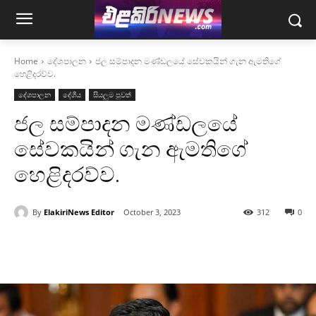
Home
දේශපාලන
ජල සම්පාදන මණ්ඩලයේ සේවකයින් ගැන ඇමතිගේ
හෙළිදරව්ව.
දේශපාලන
දේශීය
සියලුම පුවත්
ජල සම්පාදන මණ්ඩලයේ
සේවකයින් ගැන ඇමතිගේ
හෙළිදරව්ව.
By
ElakiriNews Editor
October 3, 2023
312
0