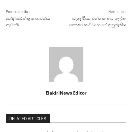
Previous article
Next article
පාර්ලිමේන්තු සභාවාරය
මැලේරියා එන්නතකට ලෝක
ඇරඹේ.
සෞඛ්‍ය සංවිධානයේ අනුමැතිය
ElakiriNews Editor
RELATED ARTICLES