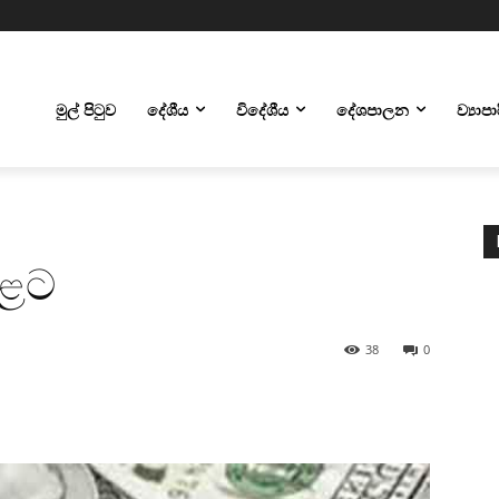
මුල් පිටුව
දේශීය
විදේශීය
දේශපාලන
ව්‍යාප
හළට
38
0