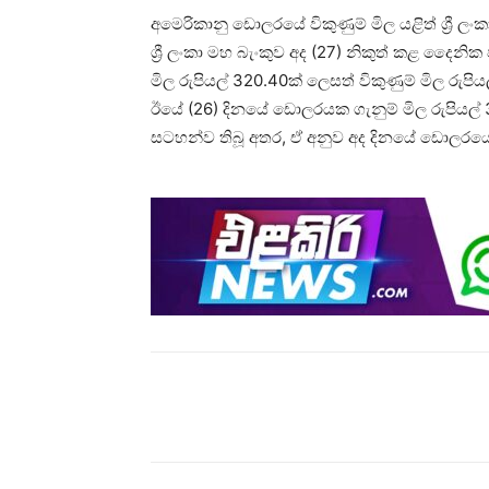
අමෙරිකානු ඩොලරයේ විකුණුම් මිල යළිත් ශ්‍රී ලං
ශ්‍රී ලංකා මහ බැංකුව අද (27) නිකුත් කළ දෛන
මිල රුපියල් 320.40ක් ලෙසත් විකුණුම් මිල රුප
ඊයේ (26) දිනයේ ඩොලරයක ගැනුම් මිල රුපියල් 3
සටහන්ව තිබූ අතර, ඒ අනුව අද දිනයේ ඩොලරයේ
Share