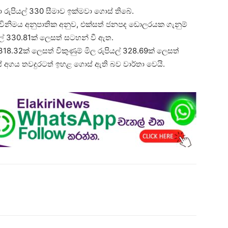
කා රුපියල් 330 සීමාව ඉක්මවා ගොස් තිබේ.
ික විනිමය අනුපාතික අනුව, එක්සත් ජනපද ඩොලරයක ගැනුම්
ියල් 330.81ක් ලෙසත් සටහන් වී ඇත.
18.32ක් ලෙසත් විකුණුම් මිල රුපියල් 328.69ක් ලෙසත්
 අගය තවදුරටත් ඉහළ ගොස් ඇති බව වාර්තා වෙයි.