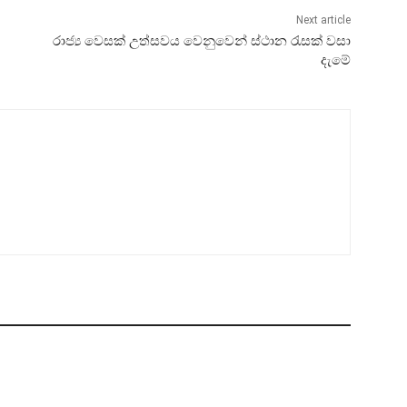
Next article
රාජ්‍ය වෙසක් උත්සවය වෙනුවෙන් ස්ථාන රැසක් වසා
දැමේ