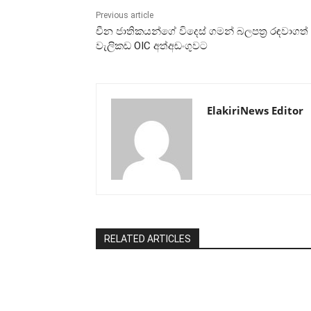
Previous article
චීන ජාතිකයන්ගේ විදෙස් ගමන් බලපත්‍ර රඳවාගත්
වැලිකඩ OIC අත්අඩංගුවට
ElakiriNews Editor
RELATED ARTICLES