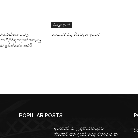
සියලුම පුවත්
ව ආරක්ෂක ධවල
නායයාම් රතු නිවේදන ඉවතට
චීනය පිළිබඳ සඳහන් කරුණු
ව ප්‍රතික්ෂේප කරයි
POPULAR POSTS
P
අයහපත් කාලගුණය හමුවේ
සි
ශිෂ්‍යත්ව සහ උසස් පෙළ විභාග ගැන