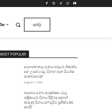
ාරික
தமிழ்
MOST POPULAR
අයහපත් කාලගුණය හමුවේ ශිෂ්‍යත්ව
සහ උසස් පෙළ විභාග ගැන විශේෂ
සාකච්ඡාවක්
August 5, 2026
ජපානයේ නව ආරක්ෂක ධවල
පත්‍රිකාවේ චීනය පිළිබඳ සඳහන්
කරුණු චීනයෙන් දැඩිව ප්‍රතික්ෂේප
කරයි