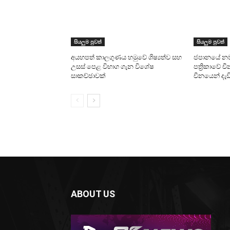
සියලුම පුවත්
සියලුම පුවත්
අයහපත් කාලගුණය හමුවේ ශිෂ්‍යත්ව සහ
ජපානයේ න
උසස් පෙළ විභාග ගැන විශේෂ
පත්‍රිකාවේ 
සාකච්ඡාවක්
චීනයෙන් දැඩි
ABOUT US