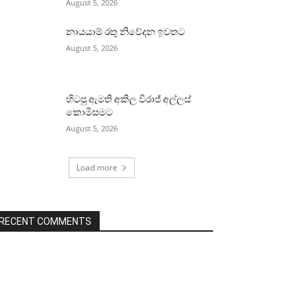
August 5, 2026
නායයාම් රතු නිවේදන ඉවතට
August 5, 2026
හිටපු ඇමති අකිල විරාජ් අල්ලස්
කොමිසමට
August 5, 2026
Load more
RECENT COMMENTS