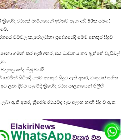
ත් ත්‍රීරෝද රථයක් මාර්ගයෙන් ඉවතට පැන අඩි 50ක පමණ
ිබේ.
්ගයේ වටවල කැරොලයිනා ප්‍රදේශයේදී මෙම අනතුර සිදුව
් දෙදෙනා ගමන් කර ඇති අතර, එය ධාවනය කර ඇත්තේ වැඩිමල්
ඇත.
ලපත්‍රයක්ද තිබූ බවයි.
 කරමින් සිටියදී මෙම අනතුර සිදුව ඇති අතර, වංගුවක් සහිත
ඉඩ ලබා දීමට යෑමේදී ත්‍රීරෝද රථය පාලනයෙන් ගිලිහී
ා ඇති අතර, ත්‍රීරෝද රථයටද දැඩි අලාභ හානි සිදු වී ඇත.