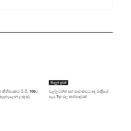
සියලුම පුවත්
ශ කිහිපයකට මි.මී. 100ට
වැල්ලවත්ත සහ පාමංකඩට අද රාත්‍රියේ
සි ඇදහැලෙන ලකුණු
පැය 7ක ජල කප්පාදුවක්