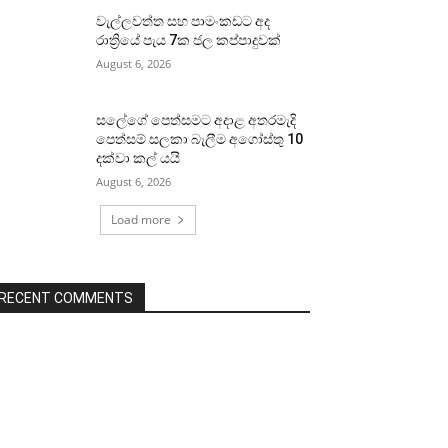
වැල්ලවත්ත සහ පාමංකඩට අද
රාත්‍රියේ පැය 7ක ජල කප්පාදුවක්
August 6, 2026
සලේගේ පෙත්සමට අදාළ අතරමැදි
පෙත්සම් සලකා බැලීම අගෝස්තු 10
දක්වා කල් යයි
August 6, 2026
Load more
RECENT COMMENTS