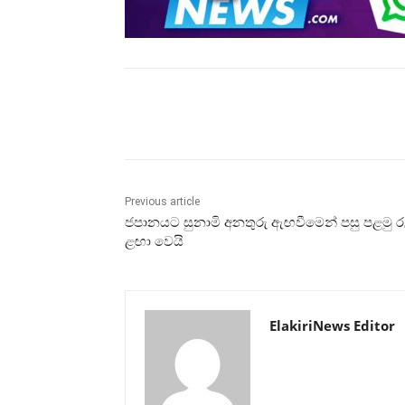
Share
Previous article
ජපානයට සුනාමි අනතුරු ඇඟවීමෙන් පසු පළමු 
ළඟා වෙයි
ElakiriNews Editor