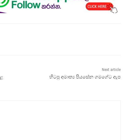
Next article
රළ
හිටපු අමාත්‍ය පියසේන ගමගේට ඇප