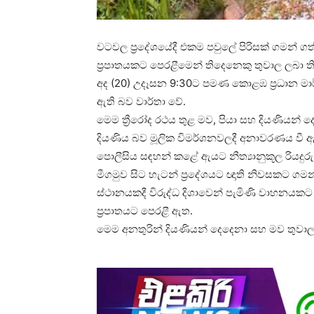
වටවල ප්‍රදේශයේදී එකම පවුලේ පිරිසක් ගමන් ග
ප්‍රපාතයකට පෙරළීමෙන් තිදෙනෙකු තුවාල ලබා ත
අද (20) උදෑසන 9:30ට පමණ කොළඹ ප්‍රධාන මාර
ඇති බව වාර්තා වේ.
මෙම ත්‍රීරෝද රථය තුළ මව, පියා සහ දියණියන
දියණිය බව මූලික විමර්ශනවලදී අනාවරණය වී 
පොලීසිය සඳහන් කළේ ඇයට නීත්‍යානුකූල රියදුරු බ
මීගමුව සිට හැටන් ප්‍රදේශයට ඥාති නිවසකට ගමන්
ස්ථානයකදී විරුද්ධ දිශාවෙන් පැමිණි වාහනයකට 
ප්‍රපාතයට පෙරළී ඇත.
මෙම අනතුරින් දියණියන් දෙදෙනා සහ මව තුවාල ලබ