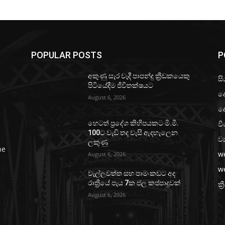
POPULAR POSTS
P
අකුණු සැර වැදී පාපන්දු ක්‍රීඩකයෙකු
සි
පිටියේදීම ජීවිතක්ෂයට
ද
August 6, 2026
ද
වි
හෙටත් ප්‍රදේශ කිහිපයකට මි.මී.
100ට වැඩි තද වැසි ඇදහැලෙන
ව්
ලකුණු
he
w
August 6, 2026
w
වැල්ලවත්ත සහ පාමංකඩට අද
රාත්‍රියේ පැය 7ක ජල කප්පාදුවක්
ක්‍
August 6, 2026