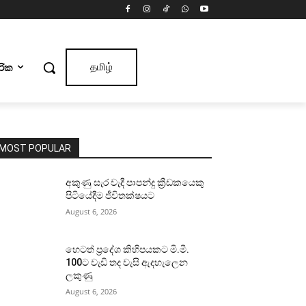
ාරික
தமிழ்
MOST POPULAR
අකුණු සැර වැදී පාපන්දු ක්‍රීඩකයෙකු
පිටියේදීම ජීවිතක්ෂයට
August 6, 2026
හෙටත් ප්‍රදේශ කිහිපයකට මි.මී.
100ට වැඩි තද වැසි ඇදහැලෙන
ලකුණු
August 6, 2026