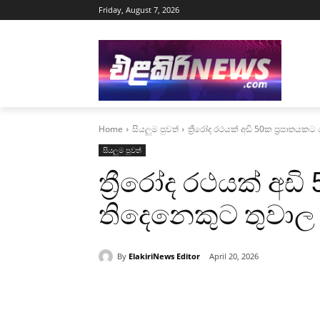
Friday, August 7, 2026
Home
සියලුම පුවත්
ත්‍රීරෝද රථයක් අඩි 50ක ප්‍රපාතයක
සියලුම පුවත්
ත්‍රීරෝද රථයක් අඩ
තිදෙනෙකුට තුවාල
By
ElakiriNews Editor
April 20, 2026
Share