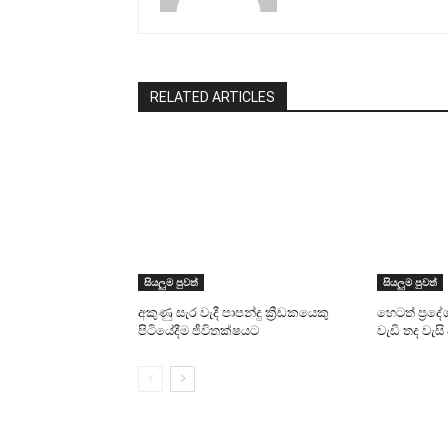
RELATED ARTICLES
සියලුම පුවත්
සියලුම පුවත්
අකුණු සැර වැදී පාපන්දු ක්‍රීඩකයෙකු
හෙටත් ප්‍රදේ
පිටියේදීම ජීවිතක්ෂයට
වැඩි තද වැ