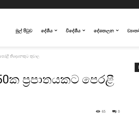
මුල් පිටුව
දේශීය
විදේශීය
දේශපාලන
ව්‍යාප
ට පෙරළී තිදෙනෙකුට තුවාල
ි 50ක ප්‍රපාතයකට පෙරළී
65
0