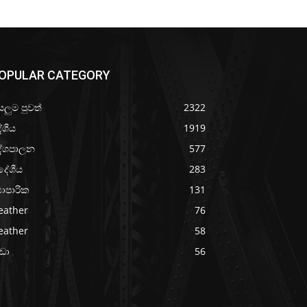
OPULAR CATEGORY
යලුම පුවත්
2322
ේශීය
1919
ේශපාලන
577
දේශීය
283
‍යාපාරික
131
eather
76
eather
58
රීඩා
56