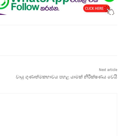
Next article
වායු ගුණාත්මකභාවය පහළ යාමක් නිරීක්ෂණය වෙයි