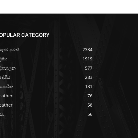
OPULAR CATEGORY
යලුම පුවත්
2334
ේශීය
1919
ේශපාලන
577
දේශීය
283
‍යාපාරික
131
eather
76
eather
58
රීඩා
56