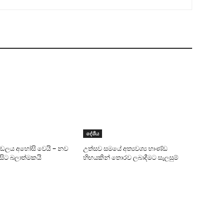
දේශීය
ණ්ඩලය අහෝසි වෙයි – නව
උත්සව සමයේ අත්‍යවශ්‍ය භාණ්ඩ
 සිට බලාත්මකයි
හිඟයකින් තොරව ලබාදීමට සැලසුම්