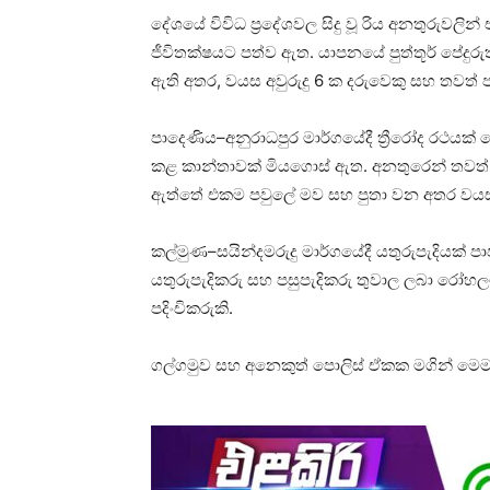
දේශයේ විවිධ ප්‍රදේශවල සිදු වූ රිය අනතුරුවලින
ජීවිතක්ෂයට පත්ව ඇත. යාපනයේ පුත්තූර් පේදුරු
ඇති අතර, වයස අවුරුදු 6 ක දරුවෙකු සහ තවත්
පාදෙණිය–අනුරාධපුර මාර්ගයේදී ත්‍රීරෝද රථයක් 
කළ කාන්තාවක් මියගොස් ඇත. අනතුරෙන් තවත් 
ඇත්තේ එකම පවුලේ මව සහ පුතා වන අතර වයස
කල්මුණ–සයින්දමරුදු මාර්ගයේදී යතුරුපැදියක් ප
යතුරුපැදිකරු සහ පසුපැදිකරු තුවාල ලබා රෝහ
පදිංචිකරුකි.
ගල්ගමුව සහ අනෙකුත් පොලිස් ඒකක මගින් මෙම අ