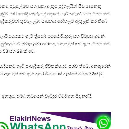
් එකම පවුලේ මව සහ පුතා ඇතුළු පුද්ගලයින් සිව් දෙනෙකු
තුඩුව මාර්ගයේදී යතුරුපැදි දෙකක් ගැටී තරුණයෙකු මියගොස්
 පැදිකරුවන් තුවාල ලබා යාපනය රෝහලට ඇතුළත් කර තිබේ.
ලොරි රථයකට ගැටී ත්‍රීරෝද රථයේ රියදුරු සහ පිටුපස ගමන්
පුද්ගලයින් තුවාල ලබා රෝහලට ඇතුළත් කර ඇත. මියගොස්
 58 සහ 29 ක් වේ.
ාපැදියකට ගැටී පාපැදිකරු ජීවිතක්ෂයට පත්ව තිබේ. අනතුරෙන්
ලට ඇතුළත් කර ඇති අතර මියගොස් ඇත්තේ වයස 72ක් වූ
නතුරු සම්බන්ධයෙන් වැඩිදුර විමර්ශන සිදු කරයි.