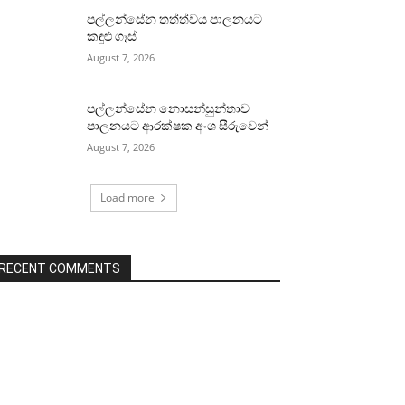
පල්ලන්සේන තත්ත්වය පාලනයට
කඳුළු ගෑස්
August 7, 2026
පල්ලන්සේන නොසන්සුන්තාව
පාලනයට ආරක්ෂක අංශ සීරුවෙන්
August 7, 2026
Load more
RECENT COMMENTS