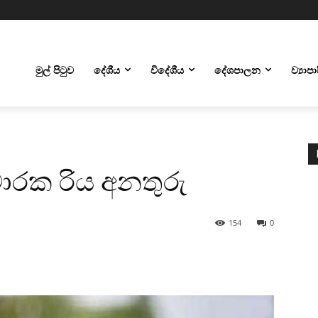
මුල් පිටුව
දේශීය
විදේශීය
දේශපාලන
ව්‍යාප
ාරක රිය අනතුරු
154
0