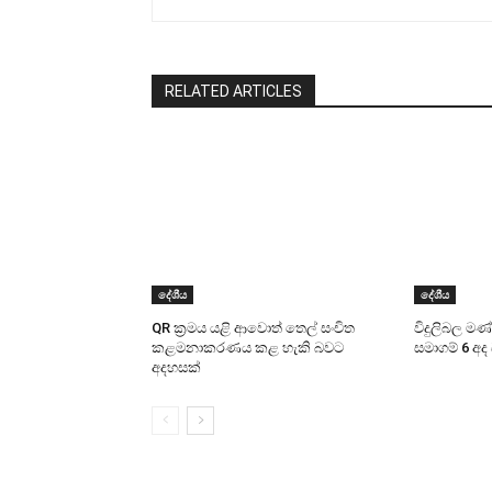
RELATED ARTICLES
දේශීය
දේශීය
QR ක්‍රමය යළි ආවොත් තෙල් සංචිත
විදුලිබල ම
කළමනාකරණය කළ හැකි බවට
සමාගම් 6 අද
අදහසක්