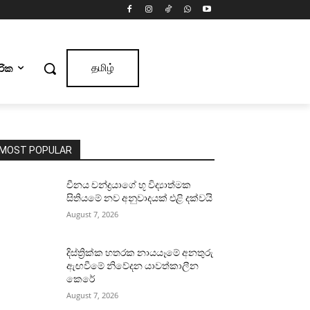
ාරික
தமிழ்
MOST POPULAR
චීනය චන්ද්‍රයාගේ භූ විද්‍යාත්මක
සිතියමේ නව අනුවාදයක් එළි දක්වයි
August 7, 2026
දිස්ත්‍රික්ක හතරක නායයෑමේ අනතුරු
ඇඟවීමේ නිවේදන යාවත්කාලීන
කෙරේ
August 7, 2026