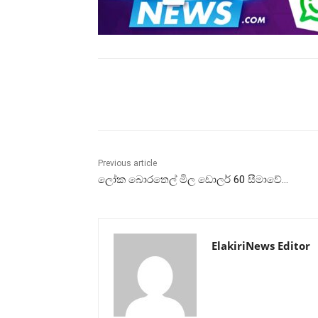
Share
Previous article
ලෝක බොරතෙල් මිල ඩොලර් 60 සීමාවේ…
ElakiriNews Editor