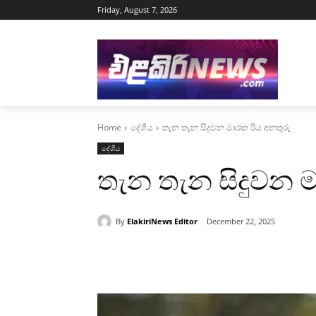
Friday, August 7, 2026
Home
දේශීය
තැන තැන සිදුවන මාරක රිය අනතුරු
දේශීය
තැන තැන සිදුවන ම
By
ElakiriNews Editor
December 22, 2025
Share