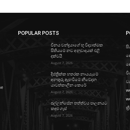
POPULAR POSTS
P
චීනය චන්ද්‍රයාගේ භූ විද්‍යාත්මක
සි
සිතියමේ නව අනුවාදයක් එළි
ද
දක්වයි
August 7, 2026
ද
වි
දිස්ත්‍රික්ක හතරක නායයෑමේ
අනතුරු ඇඟවීමේ නිවේදන
ව්
යාවත්කාලීන කෙරේ
he
w
August 7, 2026
w
පල්ලන්සේන තත්ත්වය පාලනයට
ක්‍
කඳුළු ගෑස්
August 7, 2026