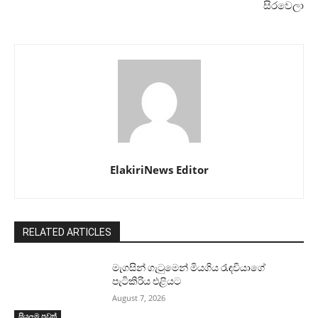
සිරවෙලා
ElakiriNews Editor
RELATED ARTICLES
මැගසින් ගැටුමෙන් මියගිය රැඳවියාගේ
පැටිකිරිය එළියට
August 7, 2026
සියලුම පුවත්