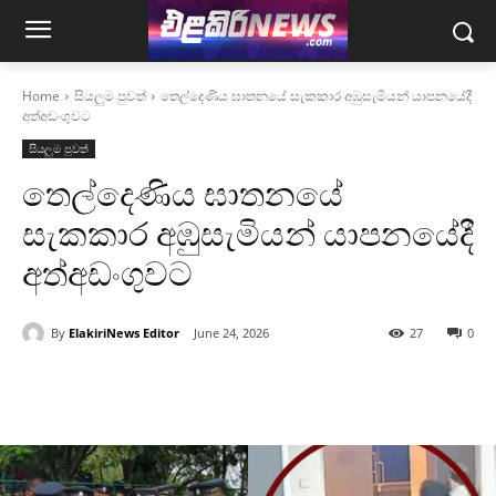
Home
සියලුම පුවත්
තෙල්දෙණිය ඝාතනයේ සැකකාර අඹුසැමියන් යාපනයේදී
අත්අඩංගුවට
සියලුම පුවත්
තෙල්දෙණිය ඝාතනයේ
සැකකාර අඹුසැමියන් යාපනයේදී
අත්අඩංගුවට
By
ElakiriNews Editor
June 24, 2026
27
0