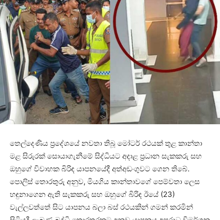
තෙල්දෙණිය ප්‍රදේශයේ නවතා තිබූ මෝටර් රථයක් තුළ කාන්තා
මළ සිරුරක් සොයාගැනීමේ සිද්ධියට අදාළ ප්‍රධාන සැකකරු සහ
ඔහුගේ විවාහක බිරිඳ යාපනයේදී අත්අඩංගුවට ගෙන තිබේ.
පොලිස් තොරතුරු අනුව, මියගිය කාන්තාවගේ පෙම්වතා ලෙස
හඳුනාගෙන ඇති සැකකරු සහ ඔහුගේ බිරිඳ ඊයේ (23)
වැල්ලවත්තේ සිට යාපනය බලා බස් රථයකින් ගමන් කරමින්
සිටියදී ලැබුණු බුද්ධි තොරතුරකට අනුව යාපනය අපරාධ විමර්ශන