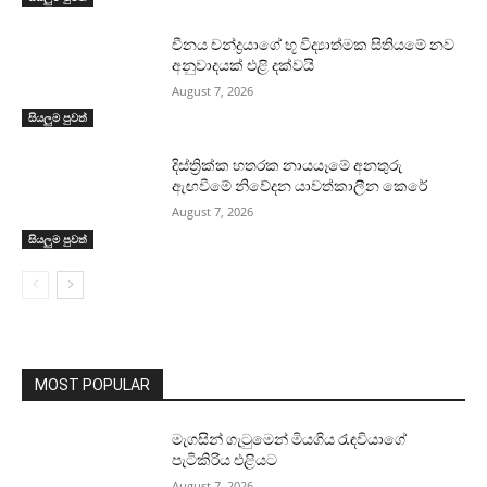
චීනය චන්ද්‍රයාගේ භූ විද්‍යාත්මක සිතියමේ නව
අනුවාදයක් එළි දක්වයි
August 7, 2026
සියලුම පුවත්
දිස්ත්‍රික්ක හතරක නායයෑමේ අනතුරු
ඇඟවීමේ නිවේදන යාවත්කාලීන කෙරේ
August 7, 2026
සියලුම පුවත්
MOST POPULAR
මැගසින් ගැටුමෙන් මියගිය රැඳවියාගේ
පැටිකිරිය එළියට
August 7, 2026