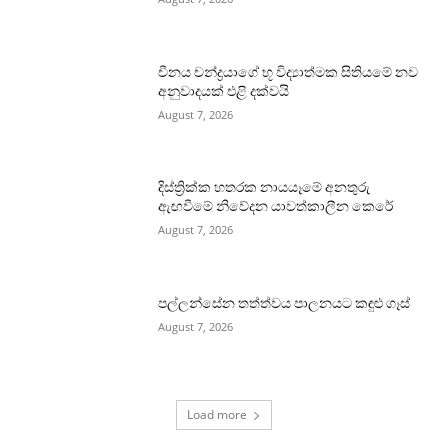
චීනය චන්ද්‍රයාගේ භූ විද්‍යාත්මක සිතියමේ නව
අනුවාදයක් එළි දක්වයි
August 7, 2026
දිස්ත්‍රික්ක හතරක නායයෑමේ අනතුරු
ඇඟවීමේ නිවේදන යාවත්කාලීන කෙරේ
August 7, 2026
පල්ලන්සේන තත්ත්වය පාලනයට කඳුළු ගෑස්
August 7, 2026
Load more