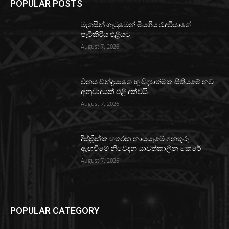
POPULAR POSTS
මැගසින් ගැටුමෙන් මියගිය රැඳවියාගේ
පැටිකිරිය එළියට
August 7, 2026
චීනය චන්ද්‍රයාගේ භූ විද්‍යාත්මක සිතියමේ නව
අනුවාදයක් එළි දක්වයි
August 7, 2026
දිස්ත්‍රික්ක හතරක නායයෑමේ අනතුරු
ඇඟවීමේ නිවේදන යාවත්කාලීන කෙරේ
August 7, 2026
POPULAR CATEGORY