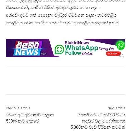
ඒකකයේ නිලධාරීන් විසින් අත්අඩංගුවට ගෙන ඇත.
අත්අඩංගුවට ගත් දෙදෙනා වැඩිදුර විමර්ශන සඳහා නුවරඑළිය
පොලීසිය වෙත භාරදීමට නියමිත බවද පොලිසිය සඳහන් කරයි
Previous article
Next article
ඩෙංගු අධි අවදානම් කලාප
මියන්මාරයේ සයිබර් වංචා
538ක් නම් කෙරේ
කඳවුරුවල විදේශිකයන්
5,300කට වැඩි පිරිසක් තවමත්