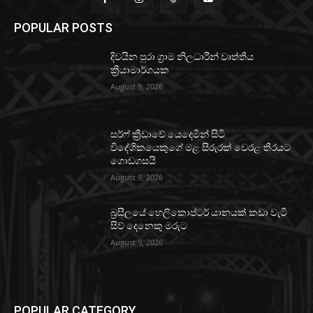
POPULAR POSTS
දිවයින පුරා ග්‍රාම නිලධාරීන් වෘත්තීය
ක්‍රියාමාර්ගයක
August 9, 2026
සර්ෆ් ක්‍රීඩාවේ යෙදෙමින් සිටි
විදේශිකයෙකුගේ මළ සිරුරක් වෙරළ තීරයට
ගොඩගසයි
August 9, 2026
බ්‍රසීලයේ හෙලිකොප්ටර් යානයක් කඩා වැටී
සිව් දෙනෙකු මරුට
August 9, 2026
POPULAR CATEGORY