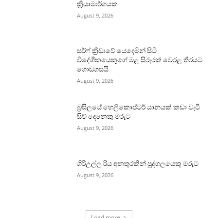
ක්‍රියාමාර්ගයක
August 9, 2026
සර්ෆ් ක්‍රීඩාවේ යෙදෙමින් සිටි
විදේශිකයෙකුගේ මළ සිරුරක් වෙරළ තීරයට
ගොඩගසයි
August 9, 2026
බ්‍රසීලයේ හෙලිකොප්ටර් යානයක් කඩා වැටී
සිව් දෙනෙකු මරුට
August 9, 2026
ගිරිඋල්ල රිය අනතුරකින් පුද්ගලයෙකු මරුට
August 9, 2026
Load more