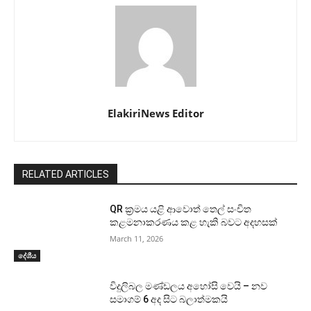
ElakiriNews Editor
RELATED ARTICLES
QR ක්‍රමය යළි ආවොත් තෙල් සංචිත
කළමනාකරණය කළ හැකි බවට අදහසක්
March 11, 2026
දේශීය
විදුලිබල මණ්ඩලය අහෝසි වෙයි – නව
සමාගම් 6 අද සිට බලාත්මකයි