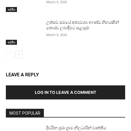
March 9, 2026
දේශීය
උත්සව සමයේ අත්‍යවශ්‍ය භාණ්ඩ හිඟයකින්
තොරව ලබාදීමට සැලසුම්
March 9, 2026
දේශීය
LEAVE A REPLY
LOG IN TO LEAVE A COMMENT
MOST POPULAR
දිවයින පුරා ග්‍රාම නිලධාරීන් වෘත්තීය