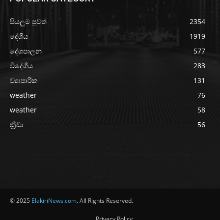
සියලුම පුවත්
2354
දේශීය
1919
දේශපාලන
577
විදේශීය
283
ව්‍යාපාරික
131
weather
76
weather
58
ක්‍රීඩා
56
© 2025
ElakiriNews.com
. All Rights Reserved.
Privacy Policy