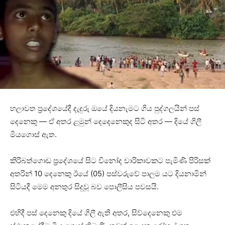
හලාවත ප්‍රදේශයේදී දැදුරු ඔයේ දියනැමට ගිය පුද්ගලයින් පස්
දෙනෙකු — ඒ අතර ළමුන් දෙදෙනෙකුද සිටි අතර — දියේ ගිලී
මියගොස් ඇත.
කිරිබත්ගොඩ ප්‍රදේශයේ සිට විනෝද චාරිකාවකට පැමිණි පිරිසක්
අතරින් 10 දෙනෙකු ඊයේ (05) පස්වරුවේ පාලම යට දියනාමින්
සිටියදී මෙම අනතුර සිදුවූ බව පොලීසිය පවසයි.
එහිදී පස් දෙනෙකු දියේ ගිලී ඇති අතර, සිව්දෙනෙකු එම