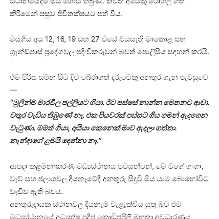
ස්ථානයේදීම මිය ගොස් තිබුණි. තවත් අයෙකු රෝහල් ගත
කිරීමෙන් පසුව ජීවිතක්ෂයට පත් විය.
මියගිය අය 12, 16, 19 සහ 27 වියේ වයසැති මාකොළ සහ
ග්‍රෑන්ඩ්පාස් ප්‍රදේශවල පදිංචිකරුවන් බවත් පොලීසිය සඳහන් කරයි.
එම පිරිස සමඟ සිට දිවි බේරාගත් දරුවෙකු අනතුර ගැන පැවසූවේ
—
“මුලින්ම මාරවිල පල්ලියට ගියා. ඊට පස්සේ නාන්න මෙතනට ආවා.
වතුර වැඩිය තිබුණේ නෑ. එක පියවරක් පස්සට ගිය ගමන් ඇදගෙන
වැටුණා. මමත් ගියා, අයියා කෙනෙක් මාව ඇදලා ගත්තා.
නෑන්දාගේ ළමයි දෙන්නා නෑ.”
ආපදා කළමනාකරණ මධ්‍යස්ථානය පවසන්නේ, මේ වගේ ගංගා,
වැව් සහ ජලාශවල දියනෑමේදී අනතුරු සිදුවී මිය යාම බොහෝවිට
වැඩිව ඇති බවය.
අනතුරුදායක ස්ථානවල දියනෑම වැළැක්විය යුතු බව එම
මධ්‍යස්ථානයේ අධ්‍යක්ෂ ප්‍රදීප් කොඩිප්පිලි මහතා අවධාරණය