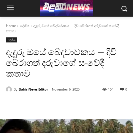
Home
දේශීය
දැදුරු ඔයේ ඛේදවාචකය — දිවි බේරාගත් දරුවාගේ සංවේදී
කතාව
දේශීය
දැදුරු ඔයේ ඛේදවාචකය — දිවි
බේරාගත් දරුවාගේ සංවේදී
කතාව
By
ElakiriNews Editor
November 6, 2025
154
0