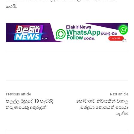
කරයි.
Previous article
Next article
තලල්ල මුහුදේ 19 හැවිරිදි
හෝමාගම නිවසකින් විශාල
තරුණයෙකු අතුරුදන්
මත්ද්‍රව්‍ය තොගයක් සොයා
ගැනීම