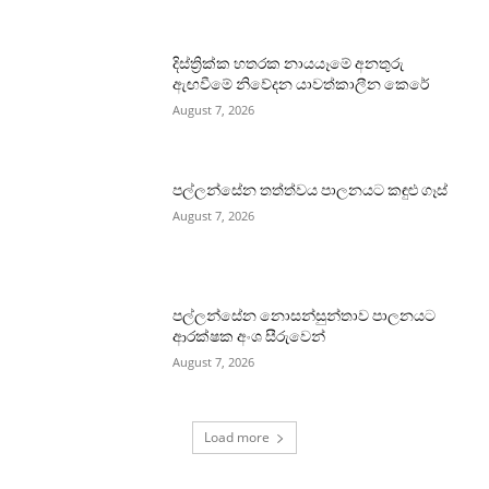
දිස්ත්‍රික්ක හතරක නායයෑමේ අනතුරු
ඇඟවීමේ නිවේදන යාවත්කාලීන කෙරේ
August 7, 2026
පල්ලන්සේන තත්ත්වය පාලනයට කඳුළු ගෑස්
August 7, 2026
පල්ලන්සේන නොසන්සුන්තාව පාලනයට
ආරක්ෂක අංශ සීරුවෙන්
August 7, 2026
Load more