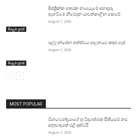
දිස්ත්‍රික්ක හතරක නායයෑමේ අනතුරු
ඇඟවීමේ නිවේදන යාවත්කාලීන කෙරේ
August 7, 2026
සියලුම පුවත්
පල්ලන්සේන තත්ත්වය පාලනයට කඳුළු ගෑස්
August 7, 2026
සියලුම පුවත්
MOST POPULAR
චීනය චන්ද්‍රයාගේ භූ විද්‍යාත්මක සිතියමේ නව
අනුවාදයක් එළි දක්වයි
August 7, 2026