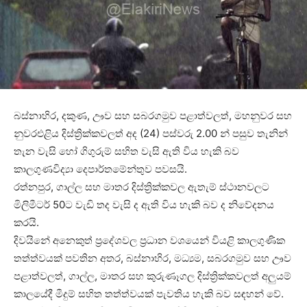
බස්නාහිර, දකුණ, ඌව සහ සබරගමුව පළාත්වලත්, මහනුවර සහ
නුවරඑළිය දිස්ත්‍රික්කවලත් අද (24) පස්වරු 2.00 න් පසුව තැනින්
තැන වැසි හෝ ගිගුරුම් සහිත වැසි ඇති විය හැකි බව
කාලගුණවිද්‍යා දෙපාර්තමේන්තුව පවසයි.
රත්නපුර, ගාල්ල සහ මාතර දිස්ත්‍රික්කවල ඇතැම් ස්ථානවලට
මිලිමීටර් 50ට වැඩි තද වැසි ද ඇති විය හැකි බව ද නිවේදනය
කරයි.
දිවයිනේ අනෙකුත් ප්‍රදේශවල ප්‍රධාන වශයෙන් වියළි කාලගුණික
තත්ත්වයක් පවතින අතර, බස්නාහිර, මධ්‍යම, සබරගමුව සහ ඌව
පළාත්වලත්, ගාල්ල, මාතර සහ කුරුණෑගල දිස්ත්‍රික්කවලත් අලුයම්
කාලයේදී මීදුම් සහිත තත්ත්වයක් පැවතිය හැකි බව සඳහන් වේ.