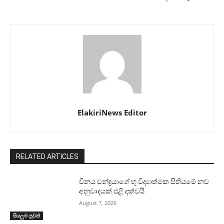
ElakiriNews Editor
RELATED ARTICLES
චීනය චන්ද්‍රයාගේ භූ විද්‍යාත්මක සිතියමේ නව
අනුවාදයක් එළි දක්වයි
August 7, 2026
සියලුම පුවත්