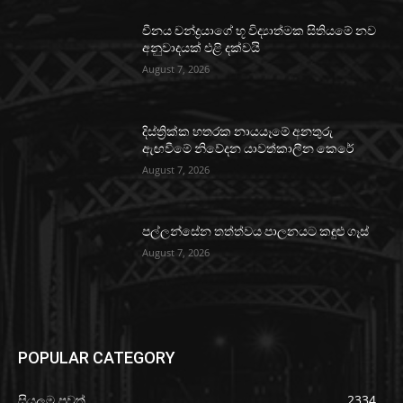
චීනය චන්ද්‍රයාගේ භූ විද්‍යාත්මක සිතියමේ නව
අනුවාදයක් එළි දක්වයි
August 7, 2026
දිස්ත්‍රික්ක හතරක නායයෑමේ අනතුරු
ඇඟවීමේ නිවේදන යාවත්කාලීන කෙරේ
August 7, 2026
පල්ලන්සේන තත්ත්වය පාලනයට කඳුළු ගෑස්
August 7, 2026
POPULAR CATEGORY
සියලුම පුවත්
2334