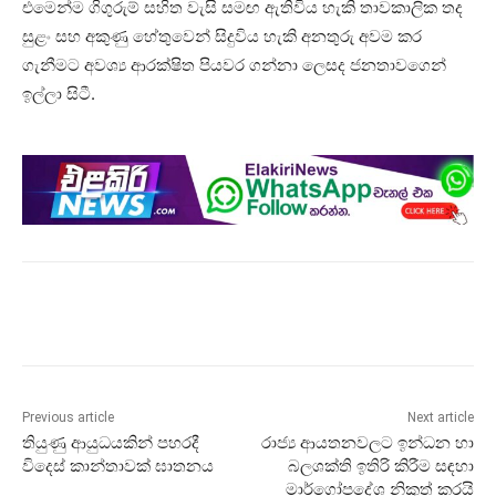
එමෙන්ම ගිගුරුම් සහිත වැසි සමඟ ඇතිවිය හැකි තාවකාලික තද
සුළං සහ අකුණු හේතුවෙන් සිදුවිය හැකි අනතුරු අවම කර
ගැනීමට අවශ්‍ය ආරක්ෂිත පියවර ගන්නා ලෙසද ජනතාවගෙන්
ඉල්ලා සිටී.
Previous article
Next article
තියුණු ආයුධයකින් පහරදී
රාජ්‍ය ආයතනවලට ඉන්ධන හා
විදෙස් කාන්තාවක් ඝාතනය
බලශක්ති ඉතිරි කිරීම සඳහා
මාර්ගෝපදේශ නිකුත් කරයි