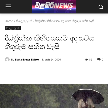
Home
සියලුම පුවත්
දිස්ත්‍රික්ක කිහිපයකට අද සවස ගිගුරුම් සහිත වැසි
සියලුම පුවත්
දිස්ත්‍රික්ක කිහිපයකට අද සවස
ගිගුරුම් සහිත වැසි
By
ElakiriNews Editor
March 24, 2026
82
0