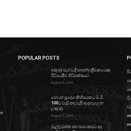
POPULAR POSTS
P
අකුණු සැර වැදී පාපන්දු ක්‍රීඩකයෙකු
සි
පිටියේදීම ජීවිතක්ෂයට
ද
August 6, 2026
ද
වි
හෙටත් ප්‍රදේශ කිහිපයකට මි.මී.
100ට වැඩි තද වැසි ඇදහැලෙන
ව්
ලකුණු
he
w
August 6, 2026
w
වැල්ලවත්ත සහ පාමංකඩට අද