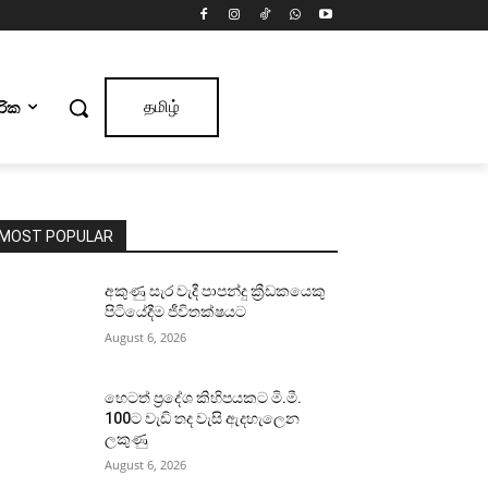
ාරික
தமிழ்
MOST POPULAR
අකුණු සැර වැදී පාපන්දු ක්‍රීඩකයෙකු
පිටියේදීම ජීවිතක්ෂයට
August 6, 2026
හෙටත් ප්‍රදේශ කිහිපයකට මි.මී.
100ට වැඩි තද වැසි ඇදහැලෙන
ලකුණු
August 6, 2026