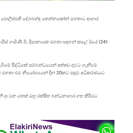
ූ පොලිස්පති දේශබන්දු තෙන්නකෝන් මහතාට ආහාර
රිස් ගාමිණී බී. දිසානායක මහතා සඳහන් කළේ ඊයේ (24)
බීමේ සිද්ධියක් සම්බන්ධයෙන් අත්අඩංගුවට ගැනීමේ
ෝන් මහතා එම නියෝගයෙන් දින 20කට පසුව අධිකරණයට
3 වෙනි දා වන තෙක් ඔහු රක්ෂිත බන්ධනාගාර ගත කිරීමට