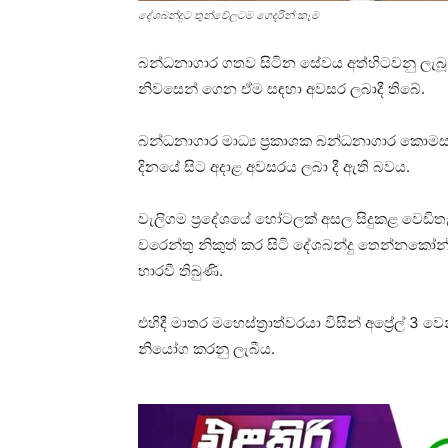
දේශබන්දුට තුන්වේලටම ගෙදරින් කෑම
බන්ධනාගාර ගතව සිටින සේවය අත්හිටවනු ලැබ
නිවසෙන් ගෙන ඒම සඳහා අවසර ලබාදී තිබේ.
බන්ධනාගාර මාධ්‍ය ප්‍රකාශක බන්ධනාගාර කොමසා
දිනයේ සිට අදාළ අවසරය ලබා දී ඇති බවය.
වැලිගම ප්‍රදේශයේ හෝටලක් අසල සිදුකළ වෙඩිතැ
වරෙන්තු නිකුත් කර සිටි දේශබන්දු තෙන්නක
භාරවී තිබුණි.
එහිදී මාතර මහෙස්ත්‍රාත්වරයා විසින් අප්‍රේල් 
නියෝග කරනු ලැබීය.