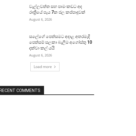
වැල්ලවත්ත සහ පාමංකඩට අද
රාත්‍රියේ පැය 7ක ජල කප්පාදුවක්
August 6, 2026
සලේගේ පෙත්සමට අදාළ අතරමැදි
පෙත්සම් සලකා බැලීම අගෝස්තු 10
දක්වා කල් යයි
August 6, 2026
Load more
RECENT COMMENTS