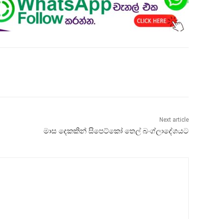
Next article
මාස දෙකකින් සිපෙට්කෝ තෙල් බංග්ලාදේශයට