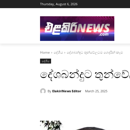
Thursday, August 6, 2026
Home
දේශීය
දේශබන්දුට තුන්වේලටම ගෙදරින් කෑම
දේශීය
දේශබන්දුට තුන්ව
By
ElakiriNews Editor
March 25, 2025
Share