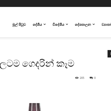
මුල් පිටුව
දේශීය
විදේශීය
දේශපාලන
ව්‍යාප
ේලටම ගෙදරින් කෑම
205
0