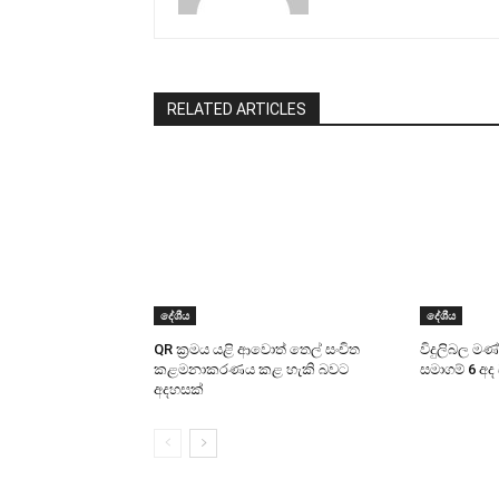
RELATED ARTICLES
දේශීය
දේශීය
QR ක්‍රමය යළි ආවොත් තෙල් සංචිත
විදුලිබල ම
කළමනාකරණය කළ හැකි බවට
සමාගම් 6 අද
අදහසක්