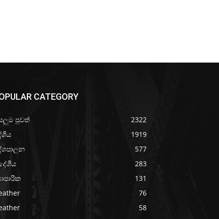
OPULAR CATEGORY
යලුම පුවත්
2322
ේශීය
1919
ේශපාලන
577
දේශීය
283
‍යාපාරික
131
eather
76
eather
58