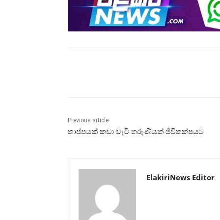
Share
Previous article
තාප්පයක් කඩා වැටී තරුණියක් ජීවිතක්ෂයට
ElakiriNews Editor