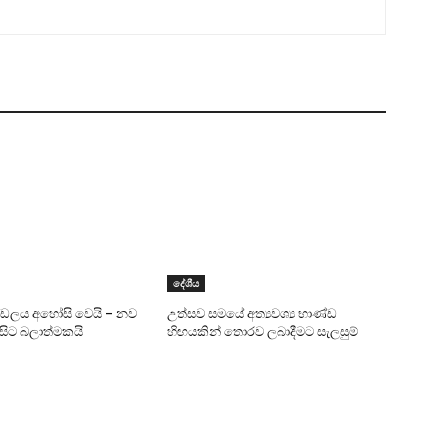
දේශීය
ණ්ඩලය අහෝසි වෙයි – නව
උත්සව සමයේ අත්‍යවශ්‍ය භාණ්ඩ
 සිට බලාත්මකයි
හිඟයකින් තොරව ලබාදීමට සැලසුම්