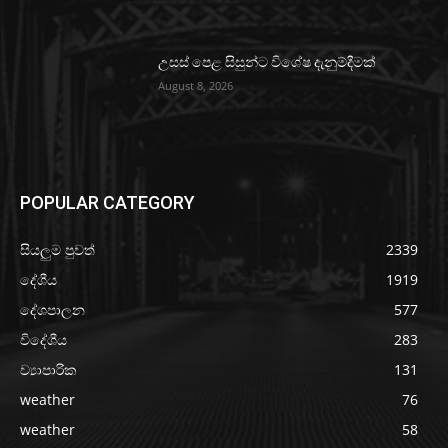
උසස් පෙළ සිසුන්ට විශේෂ දැනුම්දීමක්
August 8, 2026
POPULAR CATEGORY
සියලුම පුවත්
2339
දේශීය
1919
දේශපාලන
577
විදේශීය
283
ව්‍යාපාරික
131
weather
76
weather
58