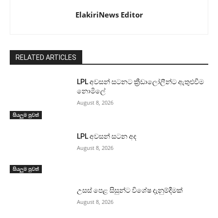
ElakiriNews Editor
RELATED ARTICLES
LPL අවසන් සටනට ක්‍රීඩාලෝලීන්ට ඇතුළුවීම
නොමිලේ
August 8, 2026
සියලුම පුවත්
LPL අවසන් සටන අද
August 8, 2026
සියලුම පුවත්
උසස් පෙළ සිසුන්ට විශේෂ දැනුම්දීමක්
August 8, 2026