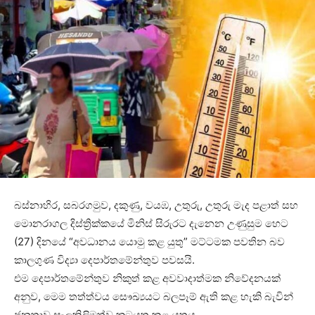
බස්නාහිර, සබරගමුව, දකුණු, වයඹ, උතුරු, උතුරු මැද පළාත් සහ
මොනරාගල දිස්ත්‍රික්කයේ මිනිස් සිරුරට දැනෙන උණුසුම හෙට
(27) දිනයේ “අවධානය යොමු කළ යුතු” මට්ටමක පවතින බව
කාලගුණ විද්‍යා දෙපාර්තමේන්තුව පවසයි.
එම දෙපාර්තමේන්තුව නිකුත් කළ අවවාදාත්මක නිවේදනයක්
අනුව, මෙම තත්ත්වය සෞඛ්‍යයට බලපෑම් ඇති කළ හැකි බැවින්
ජනතාව සැලකිලිමත්ව කටයුතු කළ යුතුය.