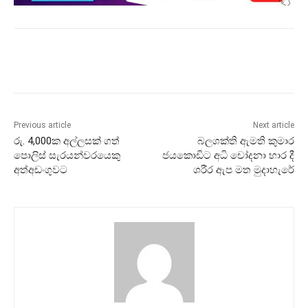
Previous article
Next article
රු. 4,000ක අල්ලසක් ගත්
බලශක්ති ඇමති කුමාර
පොලිස් සැරයන්වරයෙකු
ජයකොඩිට අධි චෝදනා භාර දී
අත්අඩංගුවට
ශරීර ඇප මත මුදාහැරේ