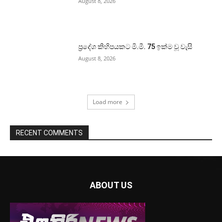
August 8, 2026
ප්‍රදේශ කිහිපයකට මි.මී. 75 ඉක්ම වූ වැසි
August 8, 2026
Load more
RECENT COMMENTS
ABOUT US