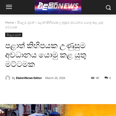
Home
සියලුම පුවත්
පළාත් කිහිපයක උණුසුම අවධානය යොමු කළ යුතු
මට්ටමක
සියලුම පුවත්
පළාත් කිහිපයක උණුසුම
අවධානය යොමු කළ යුතු
මට්ටමක
By
ElakiriNews Editor
March 26, 2026
48
0