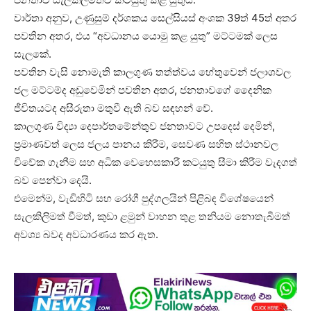
වාර්තා අනුව, උණුසුම් දර්ශකය සෙල්සියස් අංශක 39ත් 45ත් අතර
පවතින අතර, එය “අවධානය යොමු කළ යුතු” මට්ටමක් ලෙස
සැලකේ.
පවතින වැසි නොමැති කාලගුණ තත්ත්වය හේතුවෙන් ජලාශවල
ජල මට්ටම්ද අඩුවෙමින් පවතින අතර, ජනතාවගේ දෛනික
ජීවිතයටද අසීරුතා මතුවී ඇති බව සඳහන් වේ.
කාලගුණ විද්‍යා දෙපාර්තමේන්තුව ජනතාවට උපදෙස් දෙමින්,
ප්‍රමාණවත් ලෙස ජලය පානය කිරීම, සෙවණ සහිත ස්ථානවල
විවේක ගැනීම සහ අධික වෙහෙසකාරී කටයුතු සීමා කිරීම වැදගත්
බව පෙන්වා දෙයි.
එමෙන්ම, වැඩිහිටි සහ රෝගී පුද්ගලයින් පිළිබඳ විශේෂයෙන්
සැලකිලිමත් වීමත්, කුඩා ළමුන් වාහන තුළ තනියම නොතැබීමත්
අවශ්‍ය බවද අවධාරණය කර ඇත.