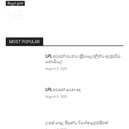
සියලුම පුවත්
MOST POPULAR
LPL අවසන් සටනට ක්‍රීඩාලෝලීන්ට ඇතුළුවීම
නොමිලේ
August 8, 2026
LPL අවසන් සටන අද
August 8, 2026
උසස් පෙළ සිසුන්ට විශේෂ දැනුම්දීමක්