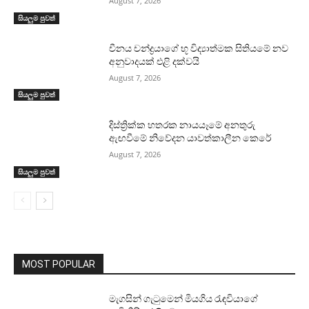
August 7, 2026
සියලුම පුවත්
චීනය චන්ද්‍රයාගේ භූ විද්‍යාත්මක සිතියමේ නව
අනුවාදයක් එළි දක්වයි
August 7, 2026
සියලුම පුවත්
දිස්ත්‍රික්ක හතරක නායයෑමේ අනතුරු
ඇඟවීමේ නිවේදන යාවත්කාලීන කෙරේ
August 7, 2026
සියලුම පුවත්
MOST POPULAR
මැගසින් ගැටුමෙන් මියගිය රැඳවියාගේ