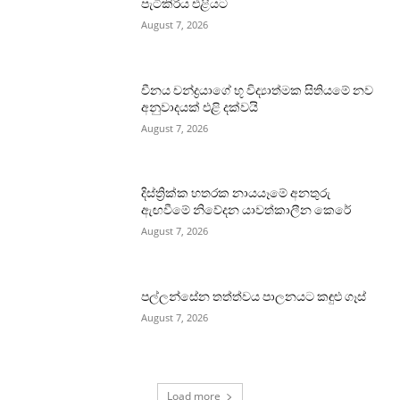
පැටිකිරිය එළියට
August 7, 2026
චීනය චන්ද්‍රයාගේ භූ විද්‍යාත්මක සිතියමේ නව
අනුවාදයක් එළි දක්වයි
August 7, 2026
දිස්ත්‍රික්ක හතරක නායයෑමේ අනතුරු
ඇඟවීමේ නිවේදන යාවත්කාලීන කෙරේ
August 7, 2026
පල්ලන්සේන තත්ත්වය පාලනයට කඳුළු ගෑස්
August 7, 2026
Load more