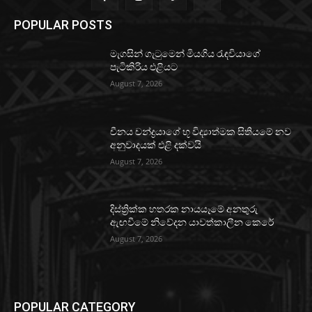
POPULAR POSTS
මැගසින් ගැටුමෙන් මියගිය රැඳවියාගේ
පැටිකිරිය එළියට
August 7, 2026
චීනය චන්ද්‍රයාගේ භූ විද්‍යාත්මක සිතියමේ නව
අනුවාදයක් එළි දක්වයි
August 7, 2026
දිස්ත්‍රික්ක හතරක නායයෑමේ අනතුරු
ඇඟවීමේ නිවේදන යාවත්කාලීන කෙරේ
August 7, 2026
POPULAR CATEGORY