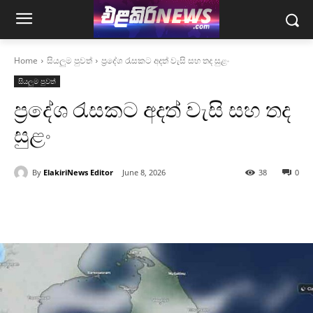
Home
සියලුම පුවත්
ප්‍රදේශ රැසකට අදත් වැසි සහ තද සුළං
සියලුම පුවත්
ප්‍රදේශ රැසකට අදත් වැසි සහ තද
සුළං
By
ElakiriNews Editor
June 8, 2026
38
0