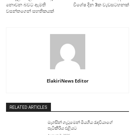
නොවන බවට ඇමති
විශේෂ දින 3ක වැඩසටහනක්
වසන්තගෙන් සහතිකයක්
ElakiriNews Editor
RELATED ARTICLES
මැගසින් ගැටුමෙන් මියගිය රැඳවියාගේ
පැටිකිරිය එළියට