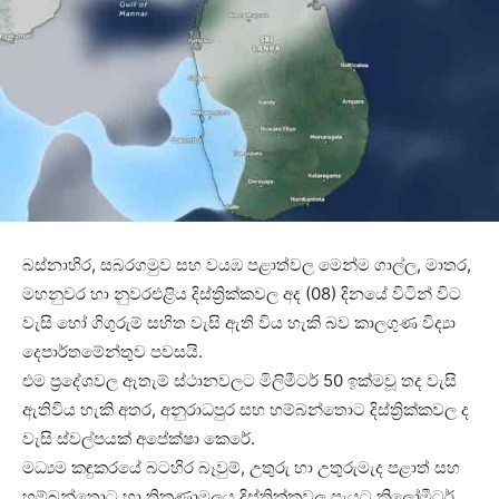
බස්නාහිර, සබරගමුව සහ වයඹ පළාත්වල මෙන්ම ගාල්ල, මාතර,
මහනුවර හා නුවරඑළිය දිස්ත්‍රික්කවල අද (08) දිනයේ විටින් විට
වැසි හෝ ගිගුරුම් සහිත වැසි ඇති විය හැකි බව කාලගුණ විද්‍යා
දෙපාර්තමේන්තුව පවසයි.
එම ප්‍රදේශවල ඇතැම් ස්ථානවලට මිලිමීටර් 50 ඉක්මවූ තද වැසි
ඇතිවිය හැකි අතර, අනුරාධපුර සහ හම්බන්තොට දිස්ත්‍රික්කවල ද
වැසි ස්වල්පයක් අපේක්ෂා කෙරේ.
මධ්‍යම කඳුකරයේ බටහිර බෑවුම්, උතුරු හා උතුරුමැද පළාත් සහ
හම්බන්තොට හා ත්‍රිකුණාමලය දිස්ත්‍රික්කවල පැයට කිලෝමීටර්