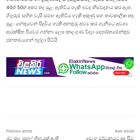
40ත් 50ත් අතර තද සුළං ඇතිවිය හැකි බවද නිවේදනය කර ඇත.
ගිගුරුම් සහිත වැසි සමඟ ඇතිවිය හැකි අකුණු සහ තාවකාලික තද
සුළං හේතුවෙන් සිදුවිය හැකි අනතුරු අවම කර ගැනීමට අවශ්‍ය
ආරක්ෂිත පියවර ගන්නා ලෙස කාලගුණ විද්‍යා දෙපාර්තමේන්තුව
ජනතාවගෙන් ඉල්ලා සිටියි
Previous article
Next article
රට තුළ සහල් හිඟයක් ඇති
ඩෙංගු මර්ධනයට අද සිට