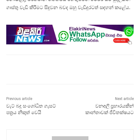
ගාස්තු වැඩි කිරීමට සිදුවන බවද ඔහු වැඩිදුරටත් සඳහන් කළේය.
Previous article
Next article
වැට් බදු සංශෝධිත ගැසට්
වනඅලි ප්‍රහාරයකින්
පත්‍රය නිකුත් වෙයි
කාන්තාවක් ජීවිතක්ෂයට