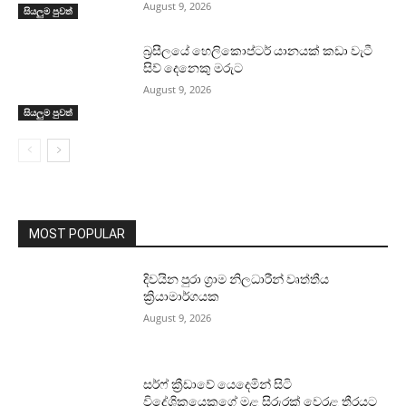
August 9, 2026
සියලුම පුවත්
බ්‍රසීලයේ හෙලිකොප්ටර් යානයක් කඩා වැටී
සිව් දෙනෙකු මරුට
August 9, 2026
සියලුම පුවත්
MOST POPULAR
දිවයින පුරා ග්‍රාම නිලධාරීන් වෘත්තීය
ක්‍රියාමාර්ගයක
August 9, 2026
සර්ෆ් ක්‍රීඩාවේ යෙදෙමින් සිටි
විදේශිකයෙකුගේ මළ සිරුරක් වෙරළ තීරයට