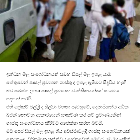
ඉන්ධන මිල සංශෝධනයත් සමඟ ඩීසල් මිල ඉහළ යාම
හේතුවෙන් පාසල් ප්‍රවාහන ගාස්තු ද ඉහළ දැමීමට සිදුවිය හැකි
බව සමස්ත ලංකා පාසල් ප්‍රවාහන වෘත්තිකයන්ගේ සංගමය
සඳහන් කරයි.
එහි ලේකම් මල්ශ්‍රී ද සිල්වා මහතා පැවසුවේ, දෙමාපියන්ට අධික
බරක් නොවන ආකාරයෙන් සාකච්ඡා කර යම් ප්‍රමාණයකින්
ගාස්තු සංශෝධනය කිරීමට අපේක්ෂා කරන බවයි.
මීට පෙර ඩීසල් මිල ඉහළ ගිය අවස්ථාවලදී ගාස්තු සංශෝධනයක්
නොකළද, වර්තමාන තත්ත්වය හේතුවෙන් මෙවර යම් මුදලකින්