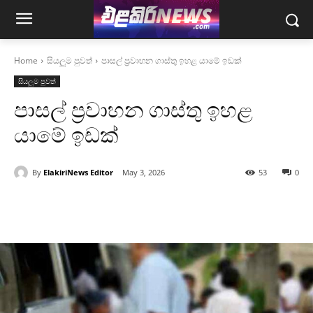
Home
සියලුම පුවත්
පාසල් ප්‍රවාහන ගාස්තු ඉහළ යාමේ ඉඩක්
සියලුම පුවත්
පාසල් ප්‍රවාහන ගාස්තු ඉහළ
යාමේ ඉඩක්
By
ElakiriNews Editor
May 3, 2026
53
0