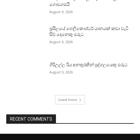
ගොඩගසයි
August 9, 2026
බ්‍රසීලයේ හෙලිකොප්ටර් යානයක් කඩා වැටී
සිව් දෙනෙකු මරුට
August 9, 2026
ගිරිඋල්ල රිය අනතුරකින් පුද්ගලයෙකු මරුට
August 9, 2026
Load more
RECENT COMMENTS