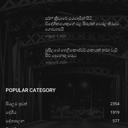
සර්ෆ් ක්‍රීඩාවේ යෙදෙමින් සිටි
විදේශිකයෙකුගේ මළ සිරුරක් වෙරළ තීරයට
ගොඩගසයි
August 9, 2026
බ්‍රසීලයේ හෙලිකොප්ටර් යානයක් කඩා වැටී
සිව් දෙනෙකු මරුට
August 9, 2026
POPULAR CATEGORY
සියලුම පුවත්
2354
දේශීය
1919
දේශපාලන
577