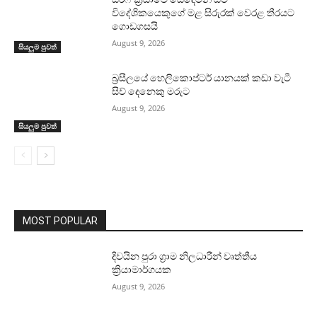
විදේශිකයෙකුගේ මළ සිරුරක් වෙරළ තීරයට
ගොඩගසයි
August 9, 2026
සියලුම පුවත්
බ්‍රසීලයේ හෙලිකොප්ටර් යානයක් කඩා වැටී
සිව් දෙනෙකු මරුට
August 9, 2026
සියලුම පුවත්
MOST POPULAR
දිවයින පුරා ග්‍රාම නිලධාරීන් වෘත්තීය
ක්‍රියාමාර්ගයක
August 9, 2026