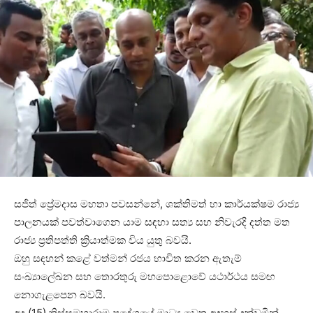
සජිත් ප්‍රේමදාස මහතා පවසන්නේ, ශක්තිමත් හා කාර්යක්ෂම රාජ්‍ය
පාලනයක් පවත්වාගෙන යාම සඳහා සත්‍ය සහ නිවැරදි දත්ත මත
රාජ්‍ය ප්‍රතිපත්ති ක්‍රියාත්මක විය යුතු බවයි.
ඔහු සඳහන් කළේ වත්මන් රජය භාවිත කරන ඇතැම්
සංඛ්‍යාලේඛන සහ තොරතුරු මහපොළොවේ යථාර්ථය සමඟ
නොගැළපෙන බවයි.
අද (15) තිස්සමහාරාම ප්‍රදේශයේ මාධ්‍ය වෙත අදහස් දක්වමින්