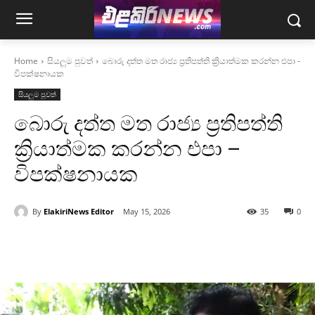
Home
සියලුම පුවත්
බොරු දත්ත මත රාජ්‍ය ප්‍රතිපත්ති ක්‍රියාත්මක කරන්න එපා -
විපක්ෂනායක
සියලුම පුවත්
බොරු දත්ත මත රාජ්‍ය ප්‍රතිපත්ති
ක්‍රියාත්මක කරන්න එපා –
විපක්ෂනායක
By
ElakiriNews Editor
May 15, 2026
35
0