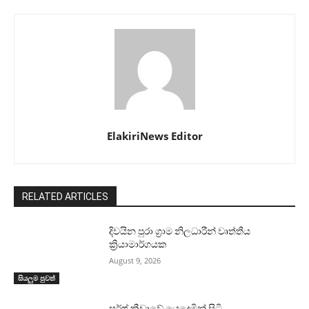
ElakiriNews Editor
RELATED ARTICLES
දිවයින පුරා ග්‍රාම නිලධාරීන් වෘත්තීය
ක්‍රියාමාර්ගයක
August 9, 2026
සියලුම පුවත්
සර්ෆ් ක්‍රීඩාවේ යෙදෙමින් සිටි