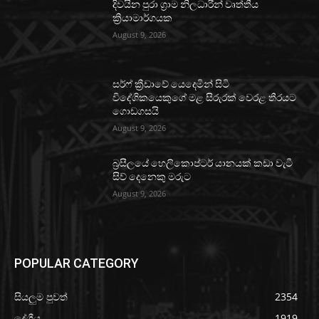
දිවයින පුරා ග්‍රාම නිලධාරීන් වෘත්තීය
ක්‍රියාමාර්ගයක
August 9, 2026
සර්ෆ් ක්‍රීඩාවේ යෙදෙමින් සිටි
විදේශිකයෙකුගේ මළ සිරුරක් වෙරළ තීරයට
ගොඩගසයි
August 9, 2026
බ්‍රසීලයේ හෙලිකොප්ටර් යානයක් කඩා වැටී
සිව් දෙනෙකු මරුට
August 9, 2026
POPULAR CATEGORY
සියලුම පුවත්
2354
දේශීය
1919