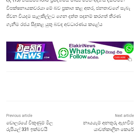
විපක්ෂනායකවරයා මේ බව ප්‍රකාශ කළ අතර, ජනතාවගේ සැබෑ
ජීවන වියදම සැලකිල්ලට ගෙන දත්ත පදනම් කරගත් තීරණ
ගැනීම රජය සිදුකළ යුතු බවද අවධාරණය කළේය
Previous article
Next article
ඩොලරයේ විකුණුම් මිල
නායයෑම් අනතුරු ඇඟවීම්
රුපියල් 331 ඉක්මවයි
යාවත්කාලීන කෙරේ