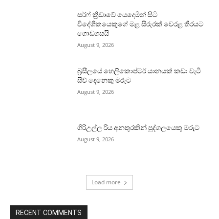
සර්ෆ් ක්‍රීඩාවේ යෙදෙමින් සිටි
විදේශිකයෙකුගේ මළ සිරුරක් වෙරළ තීරයට
ගොඩගසයි
August 9, 2026
බ්‍රසීලයේ හෙලිකොප්ටර් යානයක් කඩා වැටී
සිව් දෙනෙකු මරුට
August 9, 2026
ගිරිඋල්ල රිය අනතුරකින් පුද්ගලයෙකු මරුට
August 9, 2026
Load more
RECENT COMMENTS