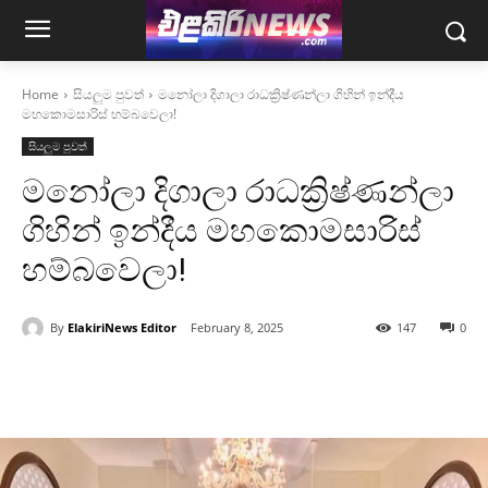
Home
සියලුම පුවත්
මනෝලා දිගාලා රාධක්‍රිෂ්ණන්ලා ගිහින් ඉන්දීය
මහකොමසාරිස් හම්බවෙලා!
සියලුම පුවත්
මනෝලා දිගාලා රාධක්‍රිෂ්ණන්ලා
ගිහින් ඉන්දීය මහකොමසාරිස්
හම්බවෙලා!
By
ElakiriNews Editor
February 8, 2025
147
0