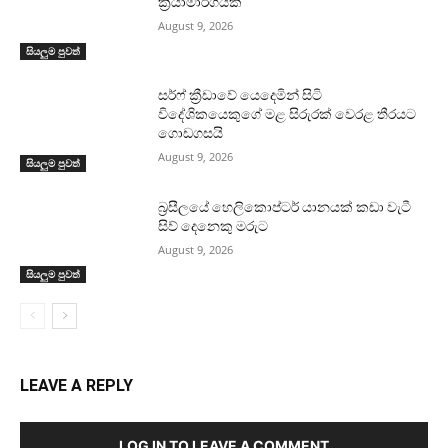
ක්‍රියාමාර්ගයක
August 9, 2026
සියලුම පුවත්
සර්ෆ් ක්‍රීඩාවේ යෙදෙමින් සිටි
විදේශිකයෙකුගේ මළ සිරුරක් වෙරළ තීරයට
ගොඩගසයි
August 9, 2026
සියලුම පුවත්
බ්‍රසීලයේ හෙලිකොප්ටර් යානයක් කඩා වැටී
සිව් දෙනෙකු මරුට
August 9, 2026
සියලුම පුවත්
LEAVE A REPLY
LOG IN TO LEAVE A COMMENT