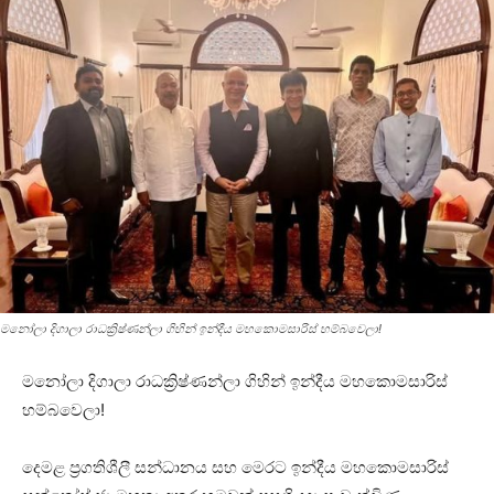
මනෝලා දිගාලා රාධක්‍රිෂ්ණන්ලා ගිහින් ඉන්දීය මහකොමසාරිස් හම්බවෙලා!
මනෝලා දිගාලා රාධක්‍රිෂ්ණන්ලා ගිහින් ඉන්දීය මහකොමසාරිස්
හම්බවෙලා!
දෙමළ ප්‍රගතිශීලී සන්ධානය සහ මෙරට ඉන්දීය මහකොමසාරිස්