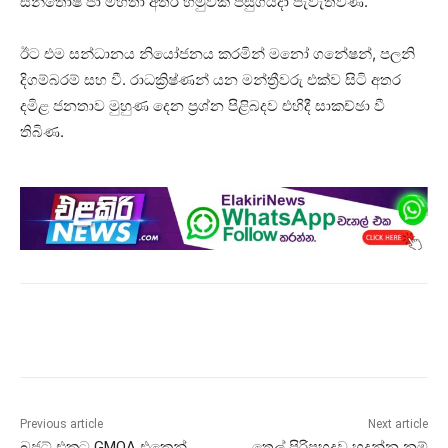
සන්තෝෂ් ජා මහතා අතර හමුවක් පසුගියදා පැවැත්විණ.
ඊට එම සන්ධානය නියෝජනය කරමින් මනෝ ගනේෂන්, පලනි
දිගම්බරම් සහ වී. රාධක්‍රිෂ්ණන් යන මන්ත්‍රීවරු එක්ව සිටි අතර
දමිළ ජනතාව මුහුණ දෙන ප්‍රශ්න පිළිබදව එහිදී සාකච්ඡා වී
තිබිණ.
Previous article
Next article
බජට් එකට GMOA එකෙන්
තෙල් පිරිපහදුව හදන්න නම්