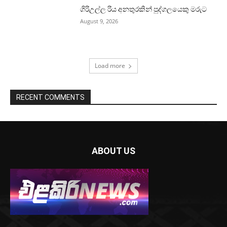
ගිරිඋල්ල රිය අනතුරකින් පුද්ගලයෙකු මරුට
August 9, 2026
Load more
RECENT COMMENTS
ABOUT US