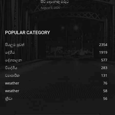
සිව් දෙනෙකු මරුට
August 9, 2026
POPULAR CATEGORY
සියලුම පුවත්
2354
දේශීය
1919
දේශපාලන
577
විදේශීය
283
ව්‍යාපාරික
131
weather
76
weather
58
ක්‍රීඩා
56