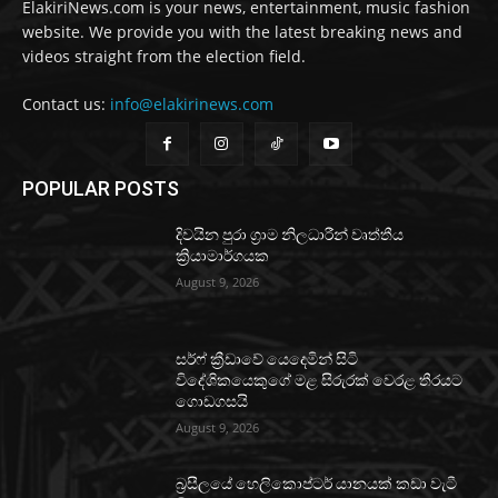
ElakiriNews.com is your news, entertainment, music fashion
website. We provide you with the latest breaking news and
videos straight from the election field.
Contact us:
info@elakirinews.com
POPULAR POSTS
දිවයින පුරා ග්‍රාම නිලධාරීන් වෘත්තීය
ක්‍රියාමාර්ගයක
August 9, 2026
සර්ෆ් ක්‍රීඩාවේ යෙදෙමින් සිටි
විදේශිකයෙකුගේ මළ සිරුරක් වෙරළ තීරයට
ගොඩගසයි
August 9, 2026
බ්‍රසීලයේ හෙලිකොප්ටර් යානයක් කඩා වැටී