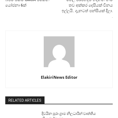
යෝජනා 6ක්
තව අක්කර දෙසීයක් චීනය
ඉල්ලයි.. දැනටත් පන්සීයක් දීලා.
.
ElakiriNews Editor
RELATED ARTICLES
දිවයින පුරා ග්‍රාම නිලධාරීන් වෘත්තීය