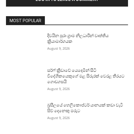
MOST POPULAR
දිවයින පුරා ග්‍රාම නිලධාරීන් වෘත්තීය
ක්‍රියාමාර්ගයක
August 9, 2026
සර්ෆ් ක්‍රීඩාවේ යෙදෙමින් සිටි
විදේශිකයෙකුගේ මළ සිරුරක් වෙරළ තීරයට
ගොඩගසයි
August 9, 2026
බ්‍රසීලයේ හෙලිකොප්ටර් යානයක් කඩා වැටී
සිව් දෙනෙකු මරුට
August 9, 2026