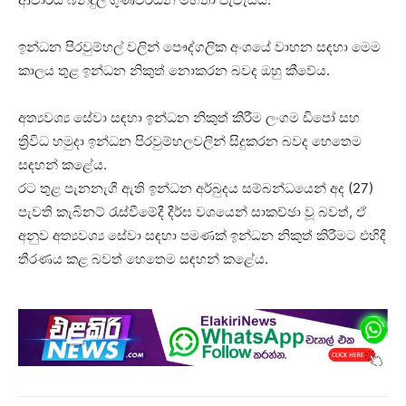
ඉන්ධන පිරවුම්හල් වලින් පෞද්ගලික අංශයේ වාහන සඳහා මෙම
කාලය තුළ ඉන්ධන නිකුත් නොකරන බවද ඔහු කීවේය.
අත්‍යවශ්‍ය සේවා සඳහා ඉන්ධන නිකුත් කිරීම ලංගම ඩිපෝ සහ
ත්‍රිවිධ හමුදා ඉන්ධන පිරවුම්හලවලින් සිදුකරන බවද හෙතෙම
සඳහන් කළේය.
රට තුළ පැනනැගී ඇති ඉන්ධන අර්බුදය සම්බන්ධයෙන් අද (27)
පැවති කැබිනට් රැස්වීමේදී දීර්ඝ වශයෙන් සාකච්ඡා වූ බවත්, ඒ
අනුව අත්‍යවශ්‍ය සේවා සඳහා පමණක් ඉන්ධන නිකුත් කිරීමට එහිදී
තීරණය කළ බවත් හෙතෙම සඳහන් කළේය.