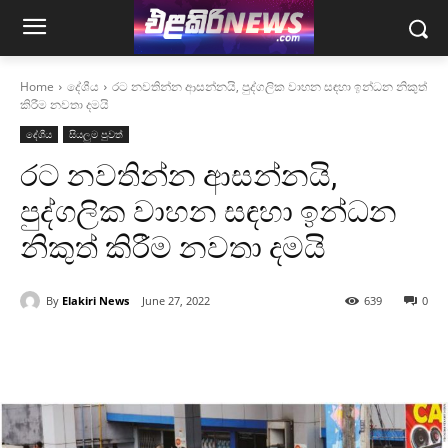
Home
දේශීය
රට නවතින්න ආසන්නයි, පුද්ගලික වාහන සඳහා ඉන්ධන නිකුත්
කිරීම නවතා දමයි
දේශීය
සියලුම පුවත්
රට නවතින්න ආසන්නයි,
පුද්ගලික වාහන සඳහා ඉන්ධන
නිකුත් කිරීම නවතා දමයි
By
Elakiri News
June 27, 2022
639
0