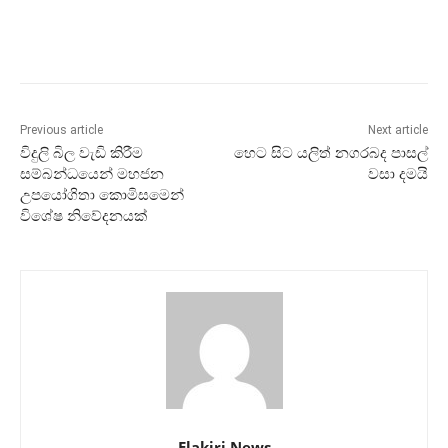
Previous article
Next article
විදුලි බිල වැඩි කිරීම
හෙට සිට යලිත් නගරබද පාසල්
සම්බන්ධයෙන් මහජන
වසා දමයි
උපයෝගිතා කොමිසමෙන්
විශේෂ නිවේදනයක්
Elakiri News