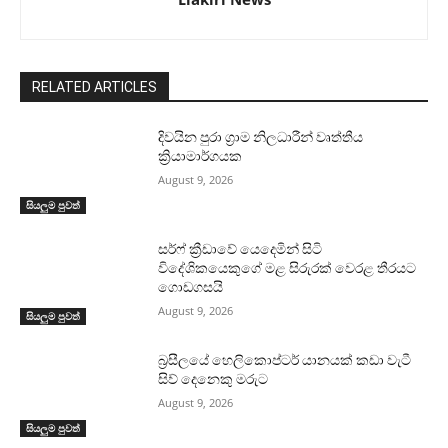
RELATED ARTICLES
දිවයින පුරා ග්‍රාම නිලධාරීන් වෘත්තීය
ක්‍රියාමාර්ගයක
August 9, 2026
සියලුම පුවත්
සර්ෆ් ක්‍රීඩාවේ යෙදෙමින් සිටි
විදේශිකයෙකුගේ මළ සිරුරක් වෙරළ තීරයට
ගොඩගසයි
August 9, 2026
සියලුම පුවත්
බ්‍රසීලයේ හෙලිකොප්ටර් යානයක් කඩා වැටී
සිව් දෙනෙකු මරුට
August 9, 2026
සියලුම පුවත්