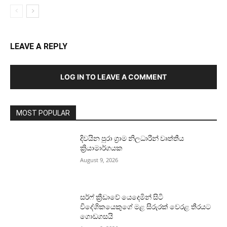
LEAVE A REPLY
LOG IN TO LEAVE A COMMENT
MOST POPULAR
දිවයින පුරා ග්‍රාම නිලධාරීන් වෘත්තීය
ක්‍රියාමාර්ගයක
August 9, 2026
සර්ෆ් ක්‍රීඩාවේ යෙදෙමින් සිටි
විදේශිකයෙකුගේ මළ සිරුරක් වෙරළ තීරයට
ගොඩගසයි