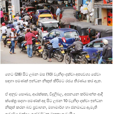
හෙට (28) සිට ලබන මස (10) වැනිදා දක්වා අත්‍යවශ්‍ය සේවා
සඳහා පමණක් ඉන්ධන නිකුත් කිරීමට රජය තීරණය කර ඇත.
ඒ අනුව සෞඛ්‍ය, ආරක්ෂක, විදුලිබල, අපනයන කර්මාන්ත ආදී
ක්ෂේත්‍ර සදහා පමණක් අද සිට ලබන 10 වැනිදා දක්වා ඉන්ධන
නිකුත් කරන බව ප්‍රවාහන, මහාමාර්ග හා ජනමාධ්‍ය ඇමැති
ආචාර්ය බන්දුල ගුණවර්ධන මහතා පැවැසීය.