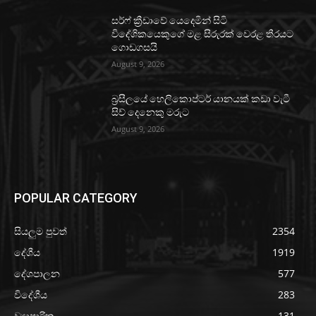
සර්ෆ් ක්‍රීඩාවේ යෙදෙමින් සිටි
විදේශිකයෙකුගේ මළ සිරුරක් වෙරළ තීරයට
ගොඩගසයි
August 9, 2026
බ්‍රසීලයේ හෙලිකොප්ටර් යානයක් කඩා වැටී
සිව් දෙනෙකු මරුට
August 9, 2026
POPULAR CATEGORY
සියලුම පුවත්
2354
දේශීය
1919
දේශපාලන
577
විදේශීය
283
ව්‍යාපාරික
131