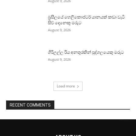
August 9, 2026
බ්‍රසීලයේ හෙලිකොප්ටර් යානයක් කඩා වැටී
සිව් දෙනෙකු මරුට
August 9, 2026
ගිරිඋල්ල රිය අනතුරකින් පුද්ගලයෙකු මරුට
August 9, 2026
Load more
RECENT COMMENTS