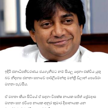
ඉදිරි ජනාධිපතිවරණය ජයගැනීමට නම් සියලු දෙනා එක්විය යුතු
බව නිදහස ජනතා සභාවේ පාර්ලිමේන්තු මන්ත්‍රී ඩිලාන් පෙරේරා
මහතා පැවසීය.
ඒ මහතා කියා සිටියේ ඒ සදහා විපක්ෂ නායක සජිත් ප්‍රේමදාස
මහතා සහ ජවිපෙ නායක අනුර කුමාර දිසානායක යන