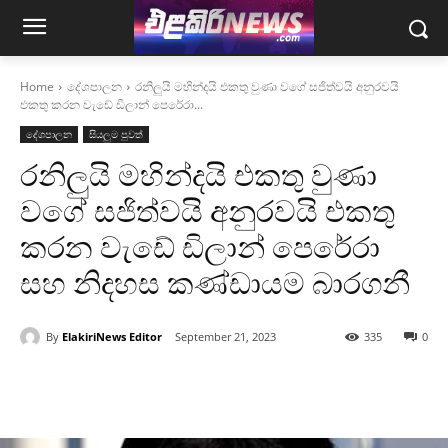
Home
දේශපාලන
රනිලුයි මහින්දයි එකතු වුණා වගේ සජිත්වයි අනුරවයි
එකතු කරන වැඩේ ඩිලාන් පෙරේරා...
දේශපාලන
සියලුම පුවත්
රනිලුයි මහින්දයි එකතු වුණා
වගේ සජිත්වයි අනුරවයි එකතු
කරන වැඩේ ඩිලාන් පෙරේරා
සහ නිදහස කණ්ඩායම බාරගනී
By
ElakiriNews Editor
September 21, 2023
335
0