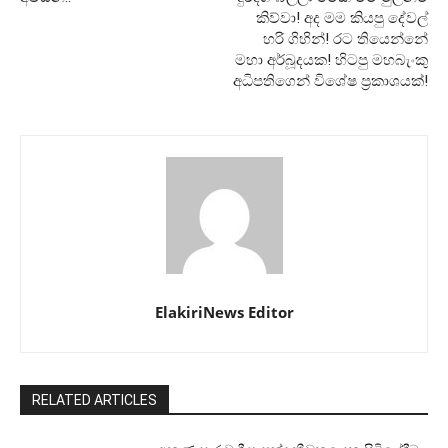
කිව්වා! අද මම කියපු දේවල්
හරි ගිහින්! ‌රට තියෙන්නේ
මහා අර්බූදයක! හිටපු මහබැංකු
අධිපතිගෙන් විශේෂ ප්‍රකාශයක්!
ElakiriNews Editor
RELATED ARTICLES