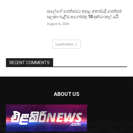
සලේගේ පෙත්සමට අදාළ අතරමැදි පෙත්සම්
සලකා බැලීම අගෝස්තු 10 දක්වා කල් යයි
August 6, 2026
Load more
RECENT COMMENTS
ABOUT US