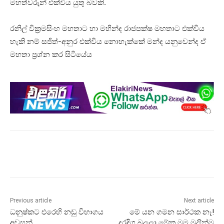
මහත්වරුන් එක්විය යුතු බවකි.
රනිල් වික්‍රමසිංහ මහතාට හා මහින්ද රාජපක්ෂ මහතාට එක්විය
හැකි නම් සජිත්-අනුර එක්විය නොහැක්කේ මන්ද යනුවෙන්ද ඒ
මහතා ප්‍රශ්න කර සිටියේය
Previous article
Next article
ධනුෂ්කට එරෙහි නඩු විභාගය
මේ යන ගමන සාර්ථක නෑ!
අවසන්..
දුරදිග බලලා මේක මම මුලින්ම