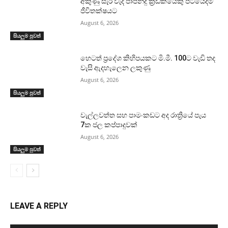
අකුණු සැර වැදී පාපන්දු ක්‍රීඩකයෙකු පිටියේදීම
ජීවිතක්ෂයට
August 6, 2026
සියලුම පුවත්
හෙටත් ප්‍රදේශ කිහිපයකට මි.මී. 100ට වැඩි තද
වැසි ඇදහැලෙන ලකුණු
August 6, 2026
සියලුම පුවත්
වැල්ලවත්ත සහ පාමංකඩට අද රාත්‍රියේ පැය
7ක ජල කප්පාදුවක්
August 6, 2026
සියලුම පුවත්
LEAVE A REPLY