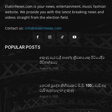
ElakiriNews.com is your news, entertainment, music fashion
website. We provide you with the latest breaking news and
videos straight from the election field.
Contact us:
info@elakirinews.com
POPULAR POSTS
අකුණු සැර වැදී පාපන්දු ක්‍රීඩකයෙකු පිටියේදීම
ජීවිතක්ෂයට
August 6, 2026
හෙටත් ප්‍රදේශ කිහිපයකට මි.මී. 100ට වැඩි තද
වැසි ඇදහැලෙන ලකුණු
August 6, 2026