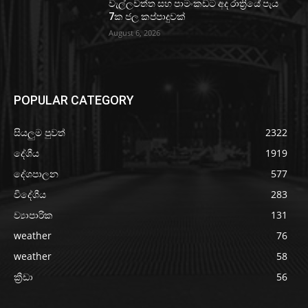
වැල්ලවත්ත සහ පාමංකඩට අද රාත්‍රියේ පැය
7ක ජල කප්පාදුවක්
August 6, 2026
POPULAR CATEGORY
සියලුම පුවත්
2322
දේශීය
1919
දේශපාලන
577
විදේශීය
283
ව්‍යාපාරික
131
weather
76
weather
58
ක්‍රීඩා
56