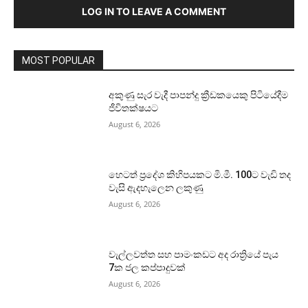
LOG IN TO LEAVE A COMMENT
MOST POPULAR
අකුණු සැර වැදී පාපන්දු ක්‍රීඩකයෙකු පිටියේදීම
ජීවිතක්ෂයට
August 6, 2026
හෙටත් ප්‍රදේශ කිහිපයකට මි.මී. 100ට වැඩි තද
වැසි ඇදහැලෙන ලකුණු
August 6, 2026
වැල්ලවත්ත සහ පාමංකඩට අද රාත්‍රියේ පැය
7ක ජල කප්පාදුවක්
August 6, 2026