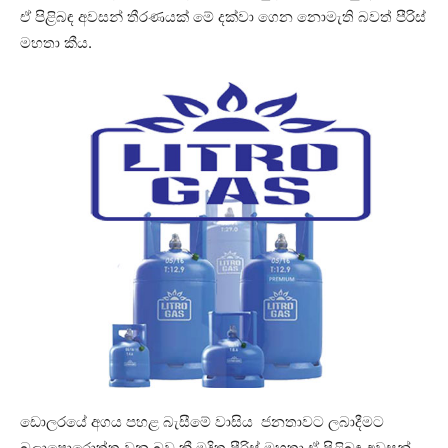
ඒ පිළිබඳ අවසන් තීරණයක් මේ දක්වා ගෙන නොමැති බවත් පීරිස්
මහතා කීය.
ඩොලරයේ අගය පහළ බැසීමේ වාසිය ජනතාවට ලබාදීමට
බලාපොරොත්තු වන බව කී මුදිත පීරිස් මහතා ඒ පිළිබඳ අවසන්