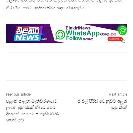
තීරණය හෙට ගන්නා බවද සඳහන් කළේය.
Previous article
Next article
පළාත් පාලන මැතිවරණයට
ජී එල් පීරිස් වෙනුවට අලුත්
ලබන බ්‍රහස්පතින්දාට පෙර
මුහුණක්
දිනයක් දෙනවා – මැතිවරණ
කොමිසම