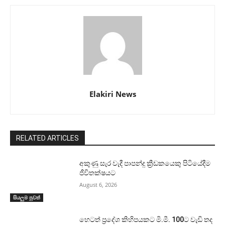
Elakiri News
RELATED ARTICLES
අකුණු සැර වැදී පාපන්දු ක්‍රීඩකයෙකු පිටියේදීම
ජීවිතක්ෂයට
August 6, 2026
සියලුම පුවත්
හෙටත් ප්‍රදේශ කිහිපයකට මි.මී. 100ට වැඩි තද