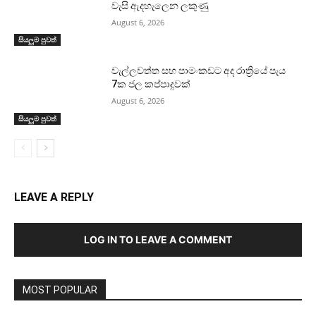
වැසි ඇදහැලෙන ලකුණු
August 6, 2026
සියලුම පුවත්
වැල්ලවත්ත සහ පාමංකඩට අද රාත්‍රියේ පැය
7ක ජල කප්පාදුවක්
August 6, 2026
සියලුම පුවත්
LEAVE A REPLY
LOG IN TO LEAVE A COMMENT
MOST POPULAR