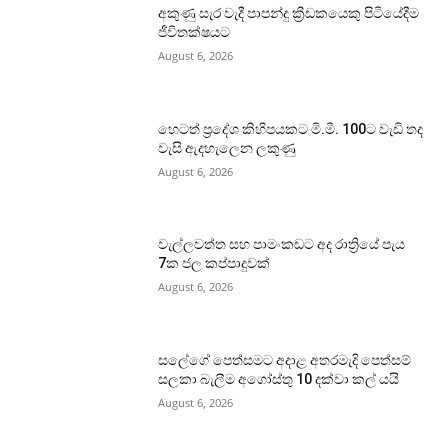
අකුණු සැර වැදී පාපන්දු ක්‍රීඩකයෙකු පිටියේදීම
ජීවිතක්ෂයට
August 6, 2026
හෙටත් ප්‍රදේශ කිහිපයකට මි.මී. 100ට වැඩි තද
වැසි ඇදහැලෙන ලකුණු
August 6, 2026
වැල්ලවත්ත සහ පාමංකඩට අද රාත්‍රියේ පැය
7ක ජල කප්පාදුවක්
August 6, 2026
සලේගේ පෙත්සමට අදාළ අතරමැදි පෙත්සම්
සලකා බැලීම අගෝස්තු 10 දක්වා කල් යයි
August 6, 2026