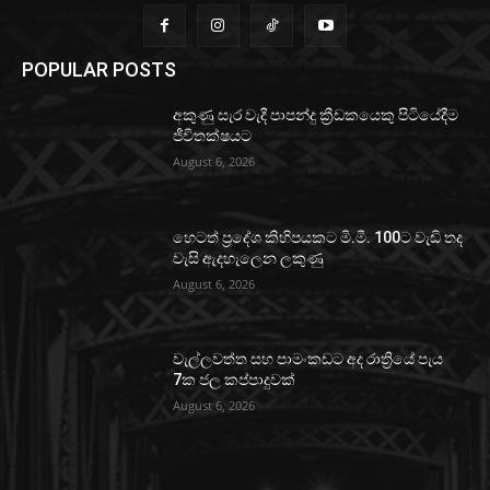
POPULAR POSTS
අකුණු සැර වැදී පාපන්දු ක්‍රීඩකයෙකු පිටියේදීම
ජීවිතක්ෂයට
August 6, 2026
හෙටත් ප්‍රදේශ කිහිපයකට මි.මී. 100ට වැඩි තද
වැසි ඇදහැලෙන ලකුණු
August 6, 2026
වැල්ලවත්ත සහ පාමංකඩට අද රාත්‍රියේ පැය
7ක ජල කප්පාදුවක්
August 6, 2026