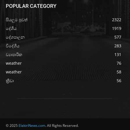
POPULAR CATEGORY
සියලුම පුවත්
2322
දේශීය
1919
දේශපාලන
577
විදේශීය
283
ව්‍යාපාරික
131
weather
76
weather
58
ක්‍රීඩා
56
© 2025
ElakiriNews.com
. All Rights Reserved.