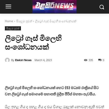
Home
සියලුම පුවත්
ලිට්‍රෝ ගෑස් මිලෙහි සංශෝධනයක්
සියලුම පුවත්
ලිට්‍රෝ ගෑස් මිලෙහි
සංශෝධනයක්
By
Elakiri News
March 4, 2023
335
0
ලිට්‍රෝ ගෑස් මිලෙහි සංශෝධනයක් හෙට (5) මධ්‍යම රාත්‍රියේ සිට
වන ලිට්‍රෝ ගෑස් සමාගමේ සභාපති මුදිත පීරිස් මහතා පැවසීය.
මිල ඉහළ ගිය ද පහළ ගිය ද එය විශාල මුදලක් නොවනු ඇති බවත්