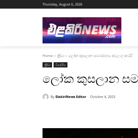
Thursday, August 6, 2026
Home
ක්‍රීඩා
ලෝක කුසලාන සමාරම්භය අවලංගු කරයි
ක්‍රීඩා
විදේශීය
ලෝක කුසලාන සමා
By
ElakiriNews Editor
October 4, 2023
Share