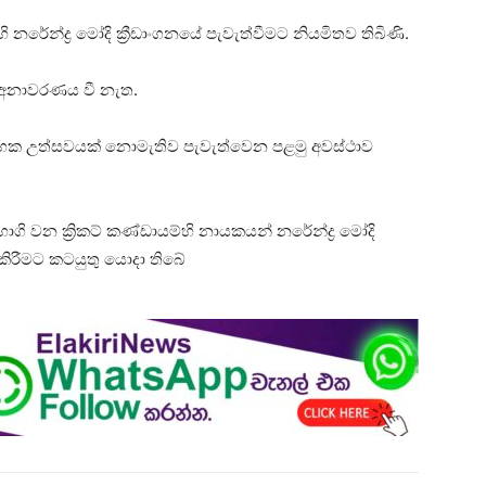
රේන්ද්‍ර මෝදි ක්‍රීඩාංගනයේ පැවැත්වීමට නියමිතව තිබිණි.
අනාවරණය වී නැත.
ම්භක උත්සවයක් නොමැතිව පැවැත්වෙන පළමු අවස්ථාව
වන ක්‍රිකට් කණ්ඩායම්හි නායකයන් නරේන්ද්‍ර මෝදි
ිදු කිරීමට කටයුතු යොදා තිබේ