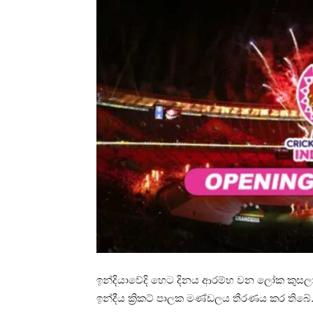
ඉන්දියාවේදි හෙට දිනය ආරම්භ වන ලෝක කුසලා
ඉන්දීය ක්‍රිකට් පාලක මණ්ඩලය තීරණය කර තිබේ