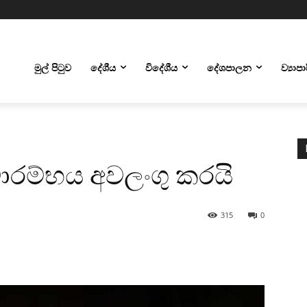
මුල් පිටුව
දේශීය
විදේශීය
දේශපාලන
ව්‍යාප
රම්භය අවලංගු කරයි
315
0