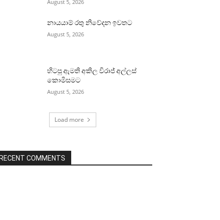
August 5, 2026
නායයාම් රතු නිවේදන ඉවතට
August 5, 2026
හිටපු ඇමති අකිල විරාජ් අල්ලස්
කොමිසමට
August 5, 2026
Load more
RECENT COMMENTS