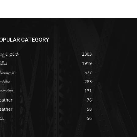
OPULAR CATEGORY
යලුම පුවත්
2303
ේශීය
1919
ේශපාලන
577
දේශීය
283
‍යාපාරික
131
eather
76
eather
58
රීඩා
56