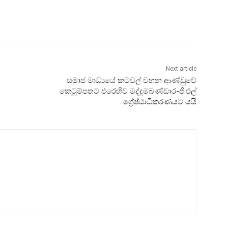
Next article
සමාජ මාධ්‍යයේ කටවල් වහන ආණ්ඩුවේ
කෙටුම්පතට එරෙහිව මද්දුමබණ්ඩාර-ජී.එල්
ශ්‍රේෂ්ඨාධිකරණයට යයි