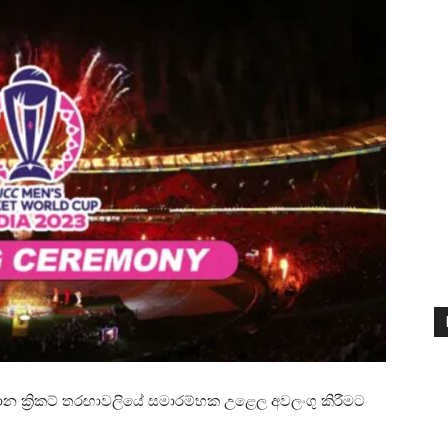
න ක්‍රිකට් තරඟාවලියේ සමාරම්භක උළෙල අවලංගු කිරීමට
.