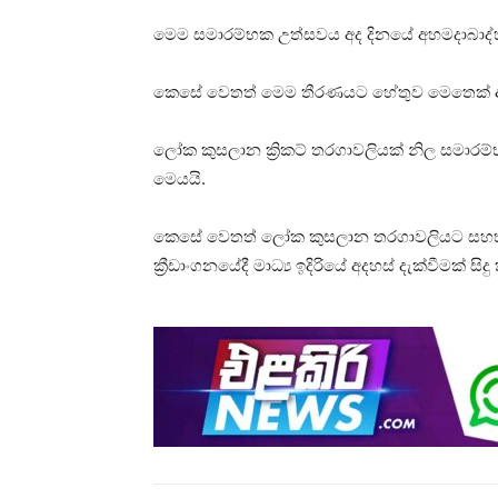
මෙම සමාරම්භක උත්සවය අද දිනයේ අහමදාබාද්හි න
කෙසේ වෙතත් මෙම තීරණයට හේතුව මෙතෙක් 
ලෝක කුසලාන ක්‍රිකට් තරගාවලියක් නිල සමාර
මෙයයි.
කෙසේ වෙතත් ලෝක කුසලාන තරගාවලියට සහභාගි 
ක්‍රීඩාංගනයේදී මාධ්‍ය ඉදිරියේ අදහස් දැක්වීමක් ස