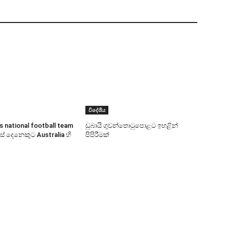
විදේශීය
s national football team
ඩුබායි ගුවන්තොටුපොළට ඉහළින්
 පස් දෙනෙකුට Australia හි
පිපිරීමක්