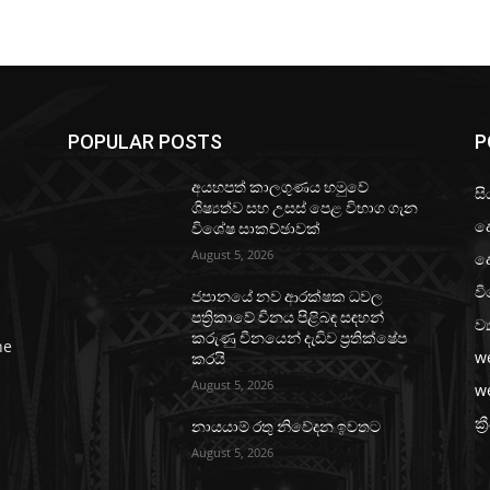
POPULAR POSTS
P
අයහපත් කාලගුණය හමුවේ
සි
ශිෂ්‍යත්ව සහ උසස් පෙළ විභාග ගැන
ද
විශේෂ සාකච්ඡාවක්
August 5, 2026
ද
වි
ජපානයේ නව ආරක්ෂක ධවල
පත්‍රිකාවේ චීනය පිළිබඳ සඳහන්
ව්
කරුණු චීනයෙන් දැඩිව ප්‍රතික්ෂේප
he
w
කරයි
August 5, 2026
w
ක්‍
නායයාම් රතු නිවේදන ඉවතට
August 5, 2026