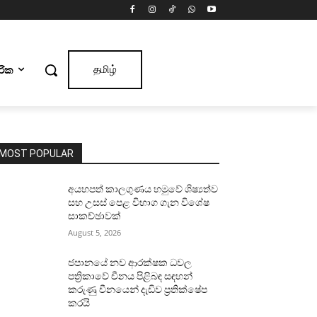
ාරික
தமிழ்
MOST POPULAR
අයහපත් කාලගුණය හමුවේ ශිෂ්‍යත්ව
සහ උසස් පෙළ විභාග ගැන විශේෂ
සාකච්ඡාවක්
August 5, 2026
ජපානයේ නව ආරක්ෂක ධවල
පත්‍රිකාවේ චීනය පිළිබඳ සඳහන්
කරුණු චීනයෙන් දැඩිව ප්‍රතික්ෂේප
කරයි