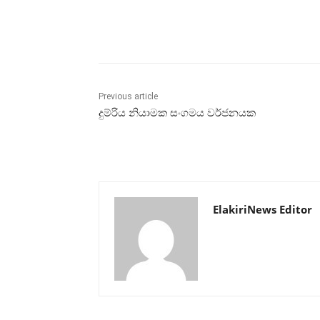
Share
Previous article
දුම්රිය නියාමක සංගමය වර්ජනයක
ElakiriNews Editor