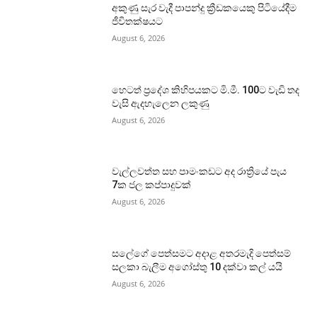
අකුණු සැර වැදී පාපන්දු ක්‍රීඩකයෙකු පිටියේදීම
ජීවිතක්ෂයට
August 6, 2026
හෙටත් ප්‍රදේශ කිහිපයකට මි.මී. 100ට වැඩි තද
වැසි ඇදහැලෙන ලකුණු
August 6, 2026
වැල්ලවත්ත සහ පාමංකඩට අද රාත්‍රියේ පැය
7ක ජල කප්පාදුවක්
August 6, 2026
සලේගේ පෙත්සමට අදාළ අතරමැදි පෙත්සම්
සලකා බැලීම අගෝස්තු 10 දක්වා කල් යයි
August 6, 2026