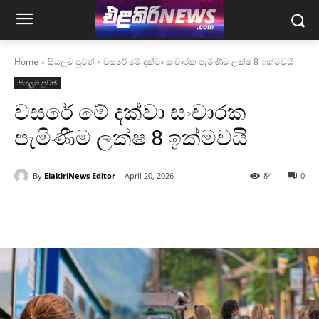
Home
සියලුම පුවත්
වසරේ මේ දක්වා සංචාරක පැමිණීම ලක්ෂ 8 ඉක්මවයි
සියලුම පුවත්
වසරේ මේ දක්වා සංචාරක
පැමිණීම ලක්ෂ 8 ඉක්මවයි
By
ElakiriNews Editor
April 20, 2026
84
0