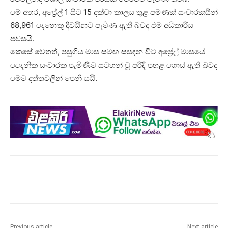
මේ අතර, අප්‍රේල් 1 සිට 15 දක්වා කාලය තුළ පමණක් සංචාරකයින්
68,961 දෙනෙකු දිවයිනට පැමිණ ඇති බවද එම අධිකාරිය
පවසයි.
කෙසේ වෙතත්, පසුගිය මාස සමඟ සසඳන විට අප්‍රේල් මාසයේ
දෛනික සංචාරක පැමිණීම සටහන් වූ පරිදි පහළ ගොස් ඇති බවද
මෙම දත්තවලින් පෙනී යයි.
Previous article
Next article