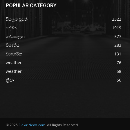
POPULAR CATEGORY
සියලුම පුවත්
2322
දේශීය
1919
දේශපාලන
577
විදේශීය
283
ව්‍යාපාරික
131
weather
76
weather
58
ක්‍රීඩා
56
© 2025
ElakiriNews.com
. All Rights Reserved.