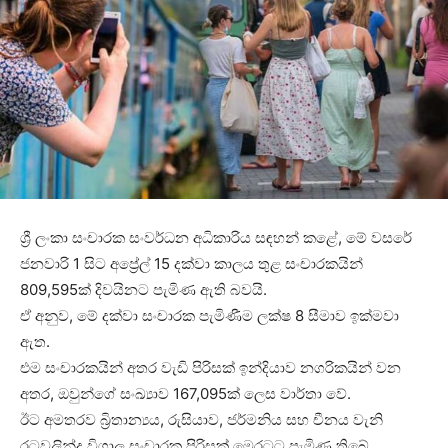
ශ්‍රී ලංකා සංචාරක සංවර්ධන අධිකාරිය සඳහන් කළේ, මේ වසරේ
ජනවාරි 1 සිට අප්‍රේල් 15 දක්වා කාලය තුළ සංචාරකයින්
809,595ක් දිවයිනට පැමිණ ඇති බවයි.
ඒ අනුව, මේ දක්වා සංචාරක පැමිණීම ලක්ෂ 8 සීමාව ඉක්මවා
ඇත.
එම සංචාරකයින් අතර වැඩි පිරිසක් ඉන්දියාව නගරිකයින් වන
අතර, ඔවුන්ගේ සංඛ්‍යාව 167,095ක් ලෙස වාර්තා වේ.
ඊට අමතරව බ්‍රිතාන්‍යය, රුසියාව, ජර්මනිය සහ චීනය වැනි
රටවලින්ද විශාල සංචාරක පිරිසක් මෙරටට පැමිණ තිබේ.