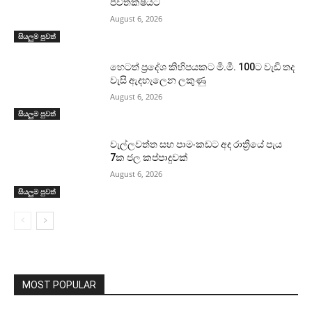
ජීවිතක්ෂයට
August 6, 2026
සියලුම පුවත්
හෙටත් ප්‍රදේශ කිහිපයකට මි.මී. 100ට වැඩි තද
වැසි ඇදහැලෙන ලකුණු
August 6, 2026
සියලුම පුවත්
වැල්ලවත්ත සහ පාමංකඩට අද රාත්‍රියේ පැය
7ක ජල කප්පාදුවක්
August 6, 2026
සියලුම පුවත්
MOST POPULAR