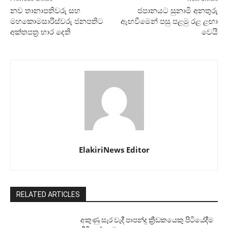
නව තානාපතිවරු සහ
ජපානයට සුනාමි අනතුරු
මහකොමසාරිස්වරු ජනපතිට
ඇඟවීමෙන් පසු පළමු රළ ළඟා
අක්තපත්‍ර භාර දෙති
වෙයි
ElakiriNews Editor
RELATED ARTICLES
අකුණු සැර වැදී පාපන්දු ක්‍රීඩකයෙකු පිටියේදීම