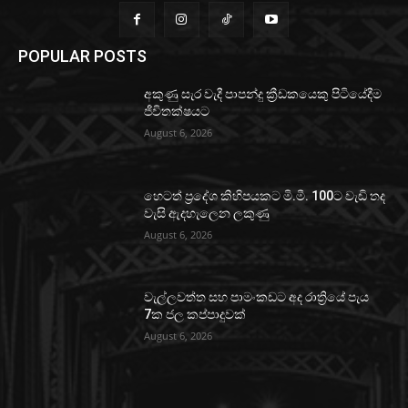
POPULAR POSTS
අකුණු සැර වැදී පාපන්දු ක්‍රීඩකයෙකු පිටියේදීම
ජීවිතක්ෂයට
August 6, 2026
හෙටත් ප්‍රදේශ කිහිපයකට මි.මී. 100ට වැඩි තද
වැසි ඇදහැලෙන ලකුණු
August 6, 2026
වැල්ලවත්ත සහ පාමංකඩට අද රාත්‍රියේ පැය
7ක ජල කප්පාදුවක්
August 6, 2026