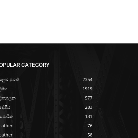
OPULAR CATEGORY
යලුම පුවත්
2354
ේශීය
1919
ේශපාලන
577
දේශීය
283
‍යාපාරික
131
eather
76
eather
58