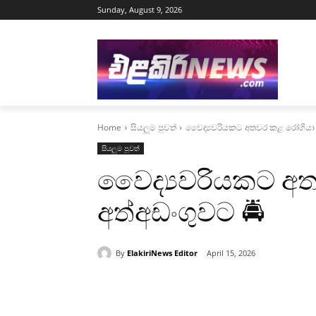
Sunday, August 9, 2026
Home
සියලුම පුවත්
වෛද්‍යවරියකට අතවර කළ රෝගියා 
සියලුම පුවත්
වෛද්‍යවරියකට අ
අත්අඩංගුවට 🚔
By
ElakiriNews Editor
April 15, 2026
Share