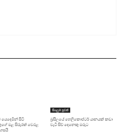
සියලුම පුවත්
වේ යෙදෙමින් සිටි
බ්‍රසීලයේ හෙලිකොප්ටර් යානයක් කඩා
ුගේ මළ සිරුරක් වෙරළ
වැටී සිව් දෙනෙකු මරුට
ගසයි