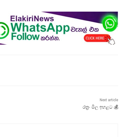
Next article
රත්‍රං මිල ඉහළට 💰