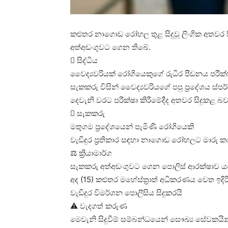
කළුතර නාගොඩ රෝහල තුළ සිදුවූ ලිංගික අතවර ස
අත්අඩංගුවට ගෙන තිබේ.
 සිද්ධිය
වෛද්‍යවරියක් රෝගියෙකුගේ රුධිර පීඩනය පරීක
සැකකරු විසින් වෛද්‍යවරියගේ පපු ප්‍රදේශය ස්
දෙවැනි වරට පරීක්ෂා කිරීමේදීද අතවර සිදුකළ බව
 සැකකරු
මතුගම ප්‍රදේශයෙන් පැමිණි රෝගියෙකි
වැඩිදුර ප්‍රතිකාර සඳහා නාගොඩ රෝහලට මාරු කර
⚖️ ක්‍රියාමාර්ග
සැකකරු අත්අඩංගුවට ගෙන පොලිස් ආරක්ෂාව ය
අද (15) කළුතර මහේස්ත්‍රාත් අධිකරණය වෙත ඉදිර
වැඩිදුර විමර්ශන පොලීසිය සිදුකරයි
⚠️ වැදගත් කරුණ
මෙවැනි සිදුවීම් සම්බන්ධයෙන් සෞඛ්‍ය සේවක