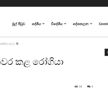
මුල් පිටුව
දේශීය
විදේශීය
දේශපාලන
ව්‍යාප
අත්අඩංගුවට 🚔
තවර කළ රෝගියා
59
0