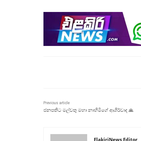
Share
Previous article
ජනපතිට මල්වතු මහා නාහිමිගේ ආශිර්වාද 🙏
ElakiriNews Editor