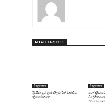
RELATED ARTICLES
සියලුම පුවත්
සියලුම පුවත්
දිවයින පුරා ග්‍රාම නිලධාරීන් වෘත්තීය
සර්ෆ් ක්‍රීඩා
ක්‍රියාමාර්ගයක
විදේශිකයෙක
තීරයට ගොඩ