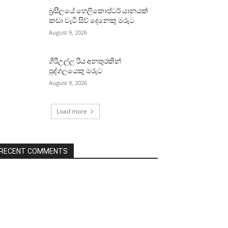
බ්‍රසීලයේ හෙලිකොප්ටර් යානයක්
කඩා වැටී සිව් දෙනෙකු මරුට
August 9, 2026
ගිරිඋල්ල රිය අනතුරකින්
පුද්ගලයෙකු මරුට
August 9, 2026
Load more
RECENT COMMENTS