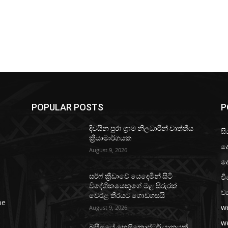
POPULAR POSTS
P
දිවයින පුරා ග්‍රාම නිලධාරීන් වෘත්තීය
සි
ක්‍රියාමාර්ගයක
ද
August 9, 2026
ද
වි
සර්ෆ් ක්‍රීඩාවේ යෙදෙමින් සිටි
විදේශිකයෙකුගේ මළ සිරුරක්
ව්
වෙරළ තීරයට ගොඩගසයි
he
w
August 9, 2026
w
බ්‍රසීලයේ හෙලිකොප්ටර් යානයක්