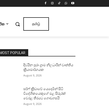
ාරික
தமிழ்
MOST POPULAR
දිවයින පුරා ග්‍රාම නිලධාරීන් වෘත්තීය
ක්‍රියාමාර්ගයක
August 9, 2026
සර්ෆ් ක්‍රීඩාවේ යෙදෙමින් සිටි
විදේශිකයෙකුගේ මළ සිරුරක්
වෙරළ තීරයට ගොඩගසයි
August 9, 2026