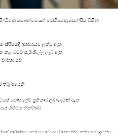
ිද්ධියක් සම්බන්ධයෙන් රෝගියෙකු පොලීසිය විසින්
්ෂා කිරීමේදී අතවරයට ලක්ව ඇත
පර්ශ කළ බවට පැමිණිල්ල ලැබී ඇත
 වාර්තා වේ
 තිබූ අයෙකි
ටතේ රෝහලේම ප්‍රතිකාර ලබාදෙමින් ඇත
ිපත් කිරීමට නියමිතයි
යින්ගේ ආරක්ෂාව සහ ගෞරවය රැක ගැනීම අතිශය වැදගත්ය.