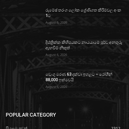
රුමේෂ් තරංග ලෝක ශ්‍රේණිගත කිරීම්වල අංක
1ට
August 6, 2026
දිස්ත්‍රික්ක කිහිපයකට නායයාමේ පූර්ව අනතුරු
ඇඟවීම් නිකුත්
August 6, 2026
ඩෙංගු මරණ 63 දක්වා ඉහළට – රෝගීන්
88,000 ඉක්මවයි
August 6, 2026
POPULAR CATEGORY
සියලුම පුවත්
2312