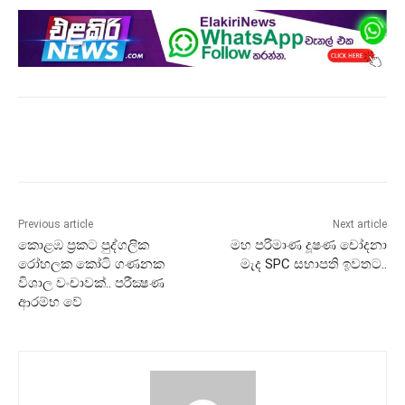
Previous article
Next article
කොළඹ ප‍්‍රකට පුද්ගලික
මහ පරිමාණ දූෂණ චෝදනා
රෝහලක කෝටි ගණනක
මැද SPC සභාපති ඉවතට..
විශාල වංචාවක්.. පරීක්‍ෂණ
ආරම්භ වේ