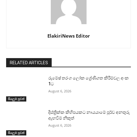
ElakiriNews Editor
RELATED ARTICLES
රුමේෂ් තරංග ලෝක ශ්‍රේණිගත කිරීම්වල අංක
1ට
August 6, 2026
සියලුම පුවත්
දිස්ත්‍රික්ක කිහිපයකට නායයාමේ පූර්ව අනතුරු
ඇඟවීම් නිකුත්
August 6, 2026
සියලුම පුවත්