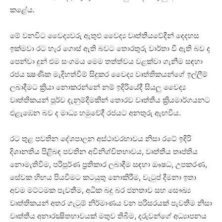
කළේය.
මේ වනවිට වෛද්‍යවරු ඇතුළු වෛද්‍ය වෘත්තීයවේදීන් දෙදහස
ඉක්මවා රට හැර ගොස් ඇති බවට තොරතුරු වාර්තා වී ඇති බව ද
පෙන්වා දුන් එම සංගමය මෙම තත්ත්වය වළක්වා ගැනීම සඳහා
රජය ක්‍ෂණික මැදිහත්වීම් සිදුකර වෛද්‍ය වෘත්තිකයන්ගේ ඉල්ලීම්
ලබාදීමට ක්‍රියා නොකරන්නේ නම් ඉදිරියේදී සියලු වෛද්‍ය
වෘත්තිකයන් පූර්ව දැනුම්දීමකින් තොරව වෘත්තීය ක්‍රියමාර්ගයනට
එළැඹෙන බව ද මාධ්‍ය හමුවේදී රජයට අනතුරු ඇඟවීය.
රට තුළ පවතින දේශපාලන අස්ථාවරභාවය නිසා රටේ ඉදිරි
දිශානතිය පිළිබඳ පවතින අවිනිශ්චිතභාවය, වෘත්තීය තෘප්තිය
නොමැතිවීම, පරිපූර්ණ ප්‍රතිකාර ලබාදීම සඳහා ඖෂධ, උපකරණ,
සේවක හිඟය පියවීමට කටයුතු නොකිරීම, වැටුප් දීමනා ඉතා
අවම මට්ටමක පැවතීම, අධික බදු බර ජනතාව සහ සෞඛ්‍ය
වෘත්තිකයන් අතර ගැටුම් නිර්මාණය වන පරිසරයක් පැවතීම නිසා
වෘත්තීය අනාරක්‍ෂිතභාවයක් මතුව තිබීම, දරුවන්ගේ අධ්‍යාපනය