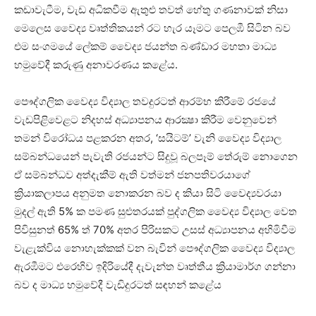
කඩාවැටීම, වැඩ අධිකවීම ඇතුළු තවත් හේතු ගණනාවක් නිසා
මෙලෙස වෛද්‍ය වෘත්තිකයන් රට හැර යෑමට පෙලඹී සිටින බව
එම සංගමයේ ලේකම් වෛද්‍ය ජයන්ත බණ්ඩාර මහතා මාධ්‍ය
හමුවේදී කරුණු අනාවරණය කළේය.
පෞද්ගලික වෛද්‍ය විද්‍යාල තවදුරටත් ආරම්භ කිරීමේ රජයේ
වැඩපිළිවෙළට නිදහස් අධ්‍යාපනය ආරක්‍ෂා කිරීම වෙනුවෙන්
තමන් විරෝධය පළකරන අතර, ‘සයිටම්’ වැනි වෛද්‍ය විද්‍යාල
සම්බන්ධයෙන් පැවැති රජයන්ට සිදුවූ බලපෑම් තේරුම් නොගෙන
ඒ සම්බන්ධව අත්දැකීම් ඇති වත්මන් ජනපතිවරයාගේ
ක්‍රියාකලාපය අනුමත නොකරන බව ද කියා සිටි වෛද්‍යවරයා
මුදල් ඇති 5% ක පමණ සුළුතරයක් පුද්ගලික වෛද්‍ය විද්‍යාල වෙත
පිවිසුනත් 65% ත් 70% අතර පිරිසකට උසස් අධ්‍යාපනය අහිමිවීම
වැළැක්විය නොහැක්කක් වන බැවින් පෞද්ගලික වෛද්‍ය විද්‍යාල
ඇරඹීමට එරෙහිව ඉදිරියේදී දැවැන්ත වෘත්තීය ක්‍රියාමාර්ග ගන්නා
බව ද මාධ්‍ය හමුවේදී වැඩිදුරටත් සඳහන් කළේය