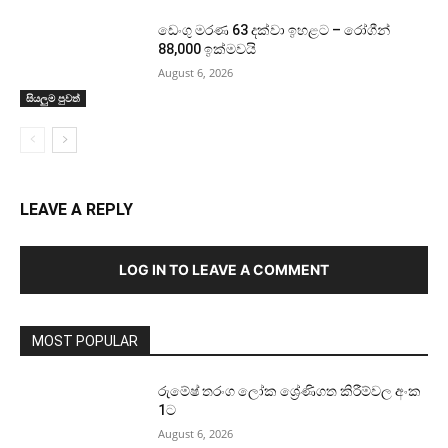
ඩෙංගු මරණ 63 දක්වා ඉහළට – රෝගීන්
88,000 ඉක්මවයි
August 6, 2026
සියලුම පුවත්
LEAVE A REPLY
LOG IN TO LEAVE A COMMENT
MOST POPULAR
රුමේෂ් තරංග ලෝක ශ්‍රේණිගත කිරීම්වල අංක
1ට
August 6, 2026