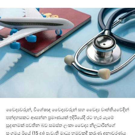
වෛද්‍යවරුන්, විශේෂඥ වෛද්‍යවරුන් සහ වෛද්‍ය වෘත්තීයවේදීන්
පන්දහසකට ආසන්න ප්‍රමාණයක් ඉදිරියේදී රට හැර යෑමේ
සූදානමක් පවතින බව සමස්ත ලංකා වෛද්‍ය නිලධාරීන්ගේ
සංගමය ඊයේ (15 දා) පැවැති මාධ්‍ය හමුවකදී කරුණු අනාවරණය