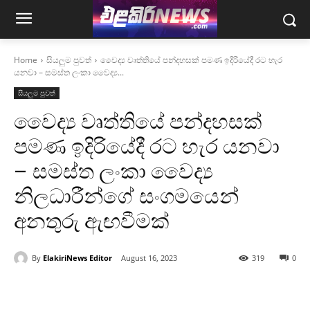
Home
සියලුම පුවත්
වෛද්‍ය වෘත්තියේ පන්දහසක් පමණ ඉදිරියේදී රට හැර
යනවා – සමස්ත ලංකා වෛද්‍ය...
සියලුම පුවත්
වෛද්‍ය වෘත්තියේ පන්දහසක්
පමණ ඉදිරියේදී රට හැර යනවා
– සමස්ත ලංකා වෛද්‍ය
නිලධාරීන්ගේ සංගමයෙන්
අනතුරු ඇඟවීමක්
By
ElakiriNews Editor
August 16, 2023
319
0