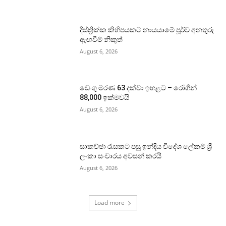
දිස්ත්‍රික්ක කිහිපයකට නායයාමේ පූර්ව අනතුරු
ඇඟවීම් නිකුත්
August 6, 2026
ඩෙංගු මරණ 63 දක්වා ඉහළට – රෝගීන්
88,000 ඉක්මවයි
August 6, 2026
සාකච්ඡා රැසකට පසු ඉන්දීය විදේශ ලේකම් ශ්‍රී
ලංකා සංචාරය අවසන් කරයි
August 6, 2026
Load more