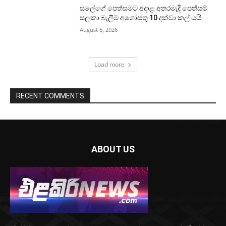
සලේගේ පෙත්සමට අදාළ අතරමැදි පෙත්සම්
සලකා බැලීම අගෝස්තු 10 දක්වා කල් යයි
August 6, 2026
Load more
RECENT COMMENTS
ABOUT US