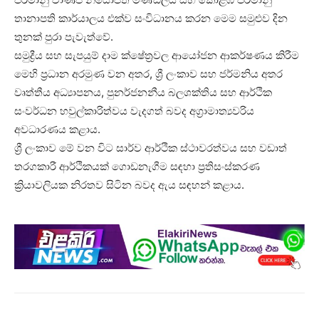
තානාපති කාර්යාලය එක්ව සංවිධානය කරන මෙම සමුළුව දින
තුනක් පුරා පැවැත්වේ.
සමුද්‍රීය සහ සැපයුම් දාම ක්ෂේත්‍රවල ආයෝජන ආකර්ෂණය කිරීම
මෙහි ප්‍රධාන අරමුණ වන අතර, ශ්‍රී ලංකාව සහ ජර්මනිය අතර
වෘත්තීය අධ්‍යාපනය, පුනර්ජනනීය බලශක්තිය සහ ආර්ථික
සංවර්ධන හවුල්කාරිත්වය වැදගත් බවද අග්‍රාමාත්‍යවරිය
අවධාරණය කළාය.
ශ්‍රී ලංකාව මේ වන විට සාර්ව ආර්ථික ස්ථාවරත්වය සහ වඩාත්
තරගකාරී ආර්ථිකයක් ගොඩනැගීම සඳහා ප්‍රතිසංස්කරණ
ක්‍රියාවලියක නිරතව සිටින බවද ඇය සඳහන් කළාය.