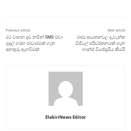
Previous article
Next article
රථ වාහන දඩ නමින් SMS එවා
රාජ්‍ය ආයතනවල දැවැන්ත
මුදල් ගරන ජාවාරමක් ගැන
ඩිජිටල් පරිවර්තනයක් ගැන
අනතුරු ඇඟවීමක්
හාන්ස් විජේසූරිය කියයි
ElakiriNews Editor