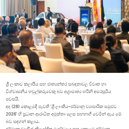
ශ්‍රී ලංකාව කලාපීය සහ ජාත්‍යන්තර සබඳතාවල විවෘත හා
විශ්වාසනීය හවුල්කරුවෙකු බව අග්‍රාමාත්‍ය හරිනි අමරසූරිය
පවසයි.
අද (28) කොළඹදී පැවති ‘ශ්‍රී ලාංකීය–ජර්මානු ව්‍යාපාරික සමුළුව
2026’ හි ප්‍රධාන ආරාධිත අමුත්තා ලෙස සහභාගී වෙමින් ඇය මේ
බව සඳහන් කළාය.
ජර්මානු වාණිජ නියෝජිත මණ්ඩලය සහ කොළඹ ජර්මානු