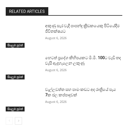
RELATED ARTICLES
අකුණු සැර වැදී පාපන්දු ක්‍රීඩකයෙකු පිටියේදීම
ජීවිතක්ෂයට
August 6, 2026
සියලුම පුවත්
හෙටත් ප්‍රදේශ කිහිපයකට මි.මී. 100ට වැඩි තද
වැසි ඇදහැලෙන ලකුණු
August 6, 2026
සියලුම පුවත්
වැල්ලවත්ත සහ පාමංකඩට අද රාත්‍රියේ පැය
7ක ජල කප්පාදුවක්
August 6, 2026
සියලුම පුවත්