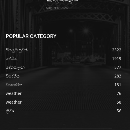
7ක ජල කප්පාදුවක්
August 6, 2026
POPULAR CATEGORY
සියලුම පුවත්
2322
දේශීය
1919
දේශපාලන
577
විදේශීය
283
ව්‍යාපාරික
131
weather
76
weather
58
ක්‍රීඩා
56