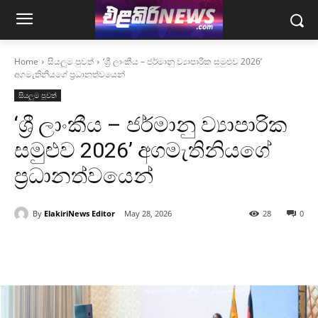
Home
සියලුම පුවත්
‘ශ්‍රී ලාංකීය – ජර්මානු ව්‍යාපාරික සමුළුව 2026’
අගමැතිනියගේ ප්‍රධානත්වයෙන්
සියලුම පුවත්
‘ශ්‍රී ලාංකීය – ජර්මානු ව්‍යාපාරික
සමුළුව 2026’ අගමැතිනියගේ
ප්‍රධානත්වයෙන්
By
ElakiriNews Editor
May 28, 2026
28
0