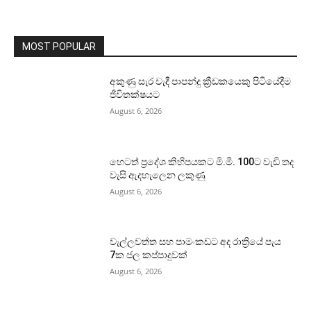
MOST POPULAR
අකුණු සැර වැදී පාපන්දු ක්‍රීඩකයෙකු පිටියේදීම
ජීවිතක්ෂයට
August 6, 2026
හෙටත් ප්‍රදේශ කිහිපයකට මි.මී. 100ට වැඩි තද
වැසි ඇදහැලෙන ලකුණු
August 6, 2026
වැල්ලවත්ත සහ පාමංකඩට අද රාත්‍රියේ පැය
7ක ජල කප්පාදුවක්
August 6, 2026