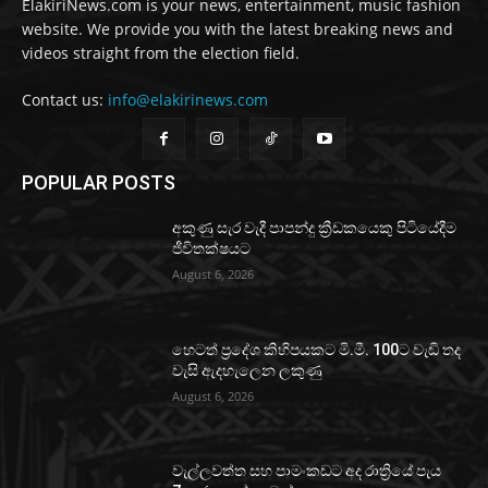
ElakiriNews.com is your news, entertainment, music fashion
website. We provide you with the latest breaking news and
videos straight from the election field.
Contact us:
info@elakirinews.com
POPULAR POSTS
අකුණු සැර වැදී පාපන්දු ක්‍රීඩකයෙකු පිටියේදීම
ජීවිතක්ෂයට
August 6, 2026
හෙටත් ප්‍රදේශ කිහිපයකට මි.මී. 100ට වැඩි තද
වැසි ඇදහැලෙන ලකුණු
August 6, 2026
වැල්ලවත්ත සහ පාමංකඩට අද රාත්‍රියේ පැය