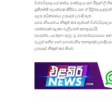
විශ්වවිද්‍යාලයේ කාර්ය මණ්ඩලය සහ සිසුන් ලිංගි
ප්‍රතිපත්ති බලාත්මක කිරීමට සහ ඒ පිළිබඳ දැනුවත
ලෙස අධිකරණය උපදෙස් ලබාදී ඇත.
මෙම නියෝගය නිකුත් කර ඇත්තේ විශ්වවිද්‍යාලයේ
පෙත්සමක් සලකා බැලීමෙන් අනතුරුවයි.
එමෙන්ම, චෝදනා එල්ල වූ මහාචාර්යවරයාට අනා
වැටුප් සහිත හෝ ගෞරවනීය තනතුරක් ලබාදීමෙ
උපදෙස් නිකුත් කර තිබේ.
Share