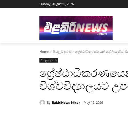
Sunday, August 9, 2026
Home
සියලුම පුවත්
ශ්‍රේෂ්ඨාධිකරණයෙන් පේරාදෙණිය වි
සියලුම පුවත්
ශ්‍රේෂ්ඨාධිකරණය
විශ්වවිද්‍යාලයට උ
By
ElakiriNews Editor
May 12, 2026
Share