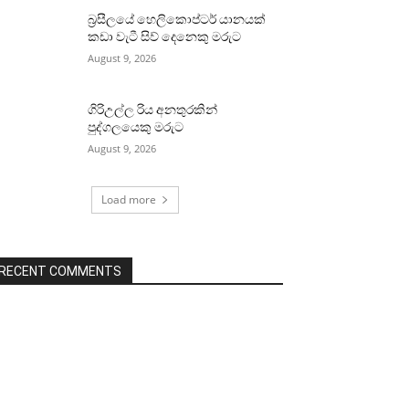
බ්‍රසීලයේ හෙලිකොප්ටර් යානයක්
කඩා වැටී සිව් දෙනෙකු මරුට
August 9, 2026
ගිරිඋල්ල රිය අනතුරකින්
පුද්ගලයෙකු මරුට
August 9, 2026
Load more
RECENT COMMENTS