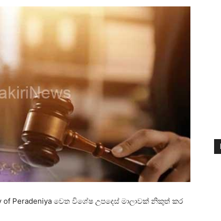
ty of Peradeniya වෙත විශේෂ උපදෙස් මාලාවක් නිකුත් කර