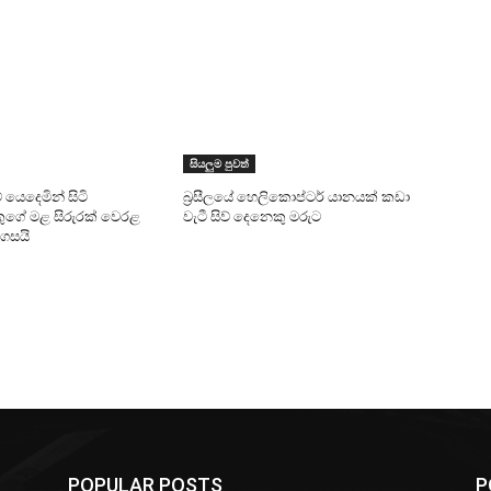
සියලුම පුවත්
වේ යෙදෙමින් සිටි
බ්‍රසීලයේ හෙලිකොප්ටර් යානයක් කඩා
ුගේ මළ සිරුරක් වෙරළ
වැටී සිව් දෙනෙකු මරුට
ගසයි
POPULAR POSTS
P