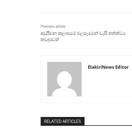
Previous article
අඩුපීඩන කලාපයේ බලපෑමෙන් වැසි තත්ත්වය
තවදුරටත්
ElakiriNews Editor
RELATED ARTICLES