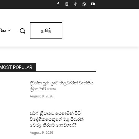
ාරික
தமிழ்
MOST POPULAR
දිවයින පුරා ග්‍රාම නිලධාරීන් වෘත්තීය
ක්‍රියාමාර්ගයක
August 9, 2026
සර්ෆ් ක්‍රීඩාවේ යෙදෙමින් සිටි
විදේශිකයෙකුගේ මළ සිරුරක්
වෙරළ තීරයට ගොඩගසයි
August 9, 2026