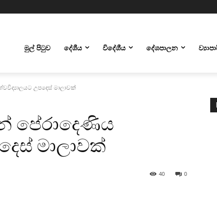
මුල් පිටුව
දේශීය
විදේශීය
දේශපාලන
ව්‍යාප
ශ්වවිද්‍යාලයට උපදෙස් මාලාවක්
ෙන් පේරාදෙණිය
පදෙස් මාලාවක්
40
0