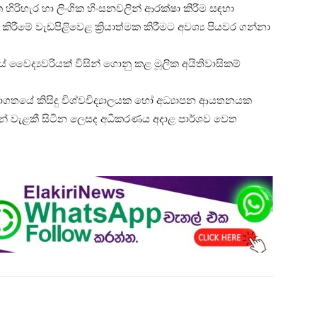
ක හිරිහැර හා ලිංගික හිංසනවලින් ආරක්ෂා කිරීම සඳහා
් කිරීමේ වැඩපිළිවෙළ ක්‍රියාත්මක කිරීමට අවශ්‍ය පියවර ගන්නා
 වෛද්‍යවරියක් විසින් ගොනු කළ මූලික අයිතිවාසිකම්
ගතයේ කිසිදු විශ්වවිද්‍යාලයක හෝ අධ්‍යාපන ආයතනයක
න් වැළකී සිටින ලෙසද අධිකරණය අදාළ පාර්ශව වෙත