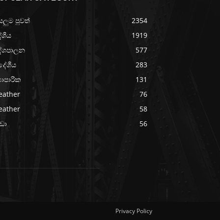
යලුම පුවත්
2354
ේශීය
1919
ේශපාලන
577
දේශීය
283
‍යාපාරික
131
eather
76
eather
58
රීඩා
56
Privacy Policy