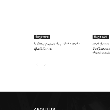
සියලුම පුවත්
සියලුම පුවත්
දිවයින පුරා ග්‍රාම නිලධාරීන් වෘත්තීය
සර්ෆ් ක්‍රීඩා
ක්‍රියාමාර්ගයක
විදේශිකයෙක
තීරයට ගොඩ
ABOUT US