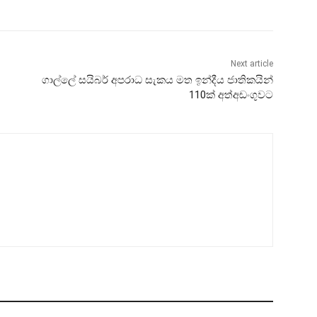
Next article
ගාල්ලේ සයිබර් අපරාධ සැකය මත ඉන්දීය ජාතිකයින්
110ක් අත්අඩංගුවට