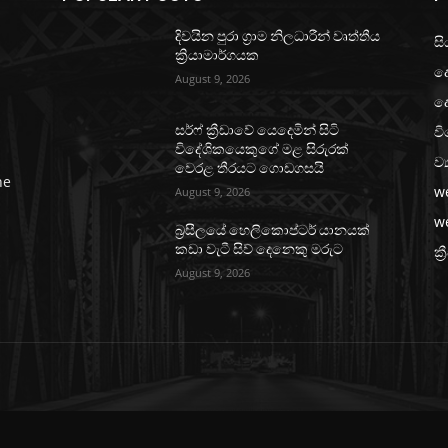
දිවයින පුරා ග්‍රාම නිලධාරීන් වෘත්තීය
සි
ක්‍රියාමාර්ගයක
ද
August 9, 2026
ද
වි
සර්ෆ් ක්‍රීඩාවේ යෙදෙමින් සිටි
විදේශිකයෙකුගේ මළ සිරුරක්
ව්
වෙරළ තීරයට ගොඩගසයි
he
w
August 9, 2026
w
බ්‍රසීලයේ හෙලිකොප්ටර් යානයක්
කඩා වැටී සිව් දෙනෙකු මරුට
ක්‍
August 9, 2026