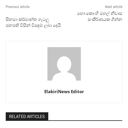
Previous article
Next article
හොංකොංහි මහල් නිවාස
සිනමා කර්මාන්ත ගැටලු
සංකීර්ණයක ගින්න
ජනපති විසින් විසඳුම් ලබා දෙයි
ElakiriNews Editor
RELATED ARTICLES