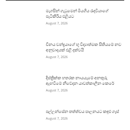
මැගසින් ගැටුමෙන් මියගිය රැඳවියාගේ
පැටිකිරිය එළියට
August 7, 2026
චීනය චන්ද්‍රයාගේ භූ විද්‍යාත්මක සිතියමේ නව
අනුවාදයක් එළි දක්වයි
August 7, 2026
දිස්ත්‍රික්ක හතරක නායයෑමේ අනතුරු
ඇඟවීමේ නිවේදන යාවත්කාලීන කෙරේ
August 7, 2026
පල්ලන්සේන තත්ත්වය පාලනයට කඳුළු ගෑස්
August 7, 2026