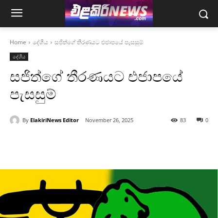
Home
දේශීය
සජිත්ගේ තීරණයට එජාපයේ පැසසුම්
දේශීය
සජිත්ගේ තීරණයට එජාපයේ
පැසසුම්
By
ElakiriNews Editor
November 26, 2025
83
0