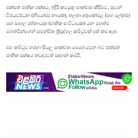
එක්සත් ජාතික පක්ෂය, ඉදිරි කටයුතු සාකච්ඡා කිරීමට, රුවන්
විජයවර්ධන (නියෝජ්‍ය නායක), තලතා අතුකෝරළ (මහ ලේකම්)
සහ සාගල රත්නායක (ජාතික සංවිධායක) යන මහත්ම
මහත්මීන්ගෙන් සමන්විත ත්‍රිපුද්ගල කමිටුවක් පත් කර ඇත.
එම කමිටුව හරහා සියලු සාකච්ඡා මෙහෙයවන බව එක්සත්
ජාතික පක්ෂය තවදුරටත් සඳහන් කරයි.