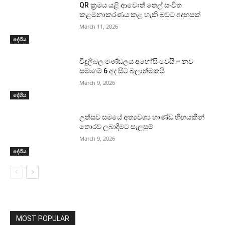
QR ක්‍රමය යළි ආවොත් තෙල් සංචිත
කළමනාකරණය කළ හැකි බවට අදහසක්
March 11, 2026
දේශීය
විදුලිබල මණ්ඩලය අහෝසි වෙයි – නව
සමාගම් 6 අද සිට බලාත්මකයි
March 9, 2026
දේශීය
උත්සව සමයේ අත්‍යවශ්‍ය භාණ්ඩ හිඟයකින්
තොරව ලබාදීමට සැලසුම්
March 9, 2026
දේශීය
MOST POPULAR