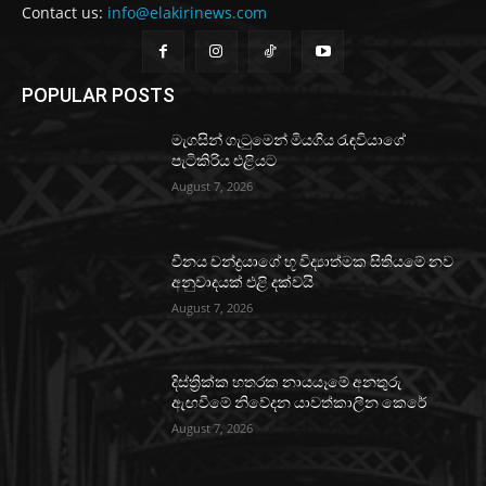
Contact us:
info@elakirinews.com
POPULAR POSTS
මැගසින් ගැටුමෙන් මියගිය රැඳවියාගේ
පැටිකිරිය එළියට
August 7, 2026
චීනය චන්ද්‍රයාගේ භූ විද්‍යාත්මක සිතියමේ නව
අනුවාදයක් එළි දක්වයි
August 7, 2026
දිස්ත්‍රික්ක හතරක නායයෑමේ අනතුරු
ඇඟවීමේ නිවේදන යාවත්කාලීන කෙරේ
August 7, 2026