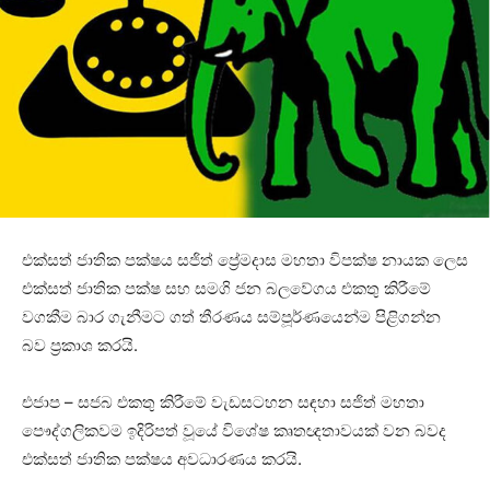
එක්සත් ජාතික පක්ෂය සජිත් ප්‍රේමදාස මහතා විපක්ෂ නායක ලෙස
එක්සත් ජාතික පක්ෂ සහ සමගි ජන බලවේගය එකතු කිරීමේ
වගකීම බාර ගැනීමට ගත් තීරණය සම්පූර්ණයෙන්ම පිළිගන්න
බව ප්‍රකාශ කරයි.
එජාප – සජබ එකතු කිරීමේ වැඩසටහන සඳහා සජිත් මහතා
පෞද්ගලිකවම ඉදිරිපත් වූයේ විශේෂ කෘතඥතාවයක් වන බවද
එක්සත් ජාතික පක්ෂය අවධාරණය කරයි.