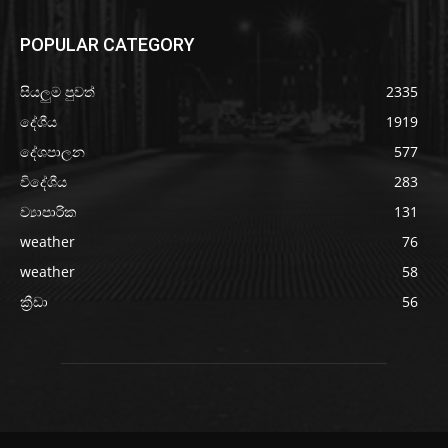
POPULAR CATEGORY
සියලුම පුවත්
2335
දේශීය
1919
දේශපාලන
577
විදේශීය
283
ව්‍යාපාරික
131
weather
76
weather
58
ක්‍රීඩා
56