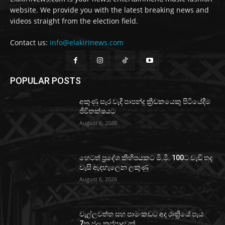
website. We provide you with the latest breaking news and
videos straight from the election field.
Contact us:
info@elakirinews.com
POPULAR POSTS
අකුණු සැර වැදී පාපන්දු ක්‍රීඩකයෙකු පිටියේදීම
ජීවිතක්ෂයට
August 6, 2026
හෙටත් ප්‍රදේශ කිහිපයකට මි.මී. 100ට වැඩි තද
වැසි ඇදහැලෙන ලකුණු
August 6, 2026
වැල්ලවත්ත සහ පාමංකඩට අද රාත්‍රියේ පැය
7ක ජල කප්පාදුවක්