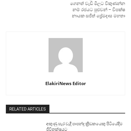
ගෙනත් වැඩි මිලට විකුණන්න
නම් රජයට පුළුවන් – විපක්ෂ
නායක සජිත් ප්‍රේමදාස මහතා
ElakiriNews Editor
RELATED ARTICLES
අකුණු සැර වැදී පාපන්දු ක්‍රීඩකයෙකු පිටියේදීම
ජීවිතක්ෂයට