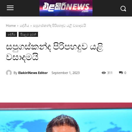
Home
දේශීය
සපුගස්කන්ද පිරිපහදුව යළි වසාදමයි
දේශීය
සියලුම පුවත්
සපුගස්කන්ද පිරිපහදුව යළි
වසාදමයි
By
ElakiriNews Editor
September 1, 2023
311
0