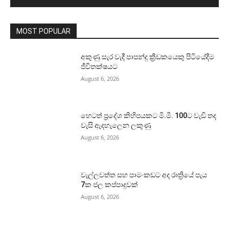
MOST POPULAR
අකුණු සැර වැදී පාපන්දු ක්‍රීඩකයෙකු පිටියේදීම
ජීවිතක්ෂයට
August 6, 2026
හෙටත් ප්‍රදේශ කිහිපයකට මි.මී. 100ට වැඩි තද
වැසි ඇදහැලෙන ලකුණු
August 6, 2026
වැල්ලවත්ත සහ පාමංකඩට අද රාත්‍රියේ පැය
7ක ජල කප්පාදුවක්
August 6, 2026