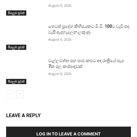
August 6, 2026
සියලුම පුවත්
හෙටත් ප්‍රදේශ කිහිපයකට මි.මී. 100ට වැඩි තද
වැසි ඇදහැලෙන ලකුණු
August 6, 2026
සියලුම පුවත්
වැල්ලවත්ත සහ පාමංකඩට අද රාත්‍රියේ පැය
7ක ජල කප්පාදුවක්
August 6, 2026
සියලුම පුවත්
LEAVE A REPLY
LOG IN TO LEAVE A COMMENT