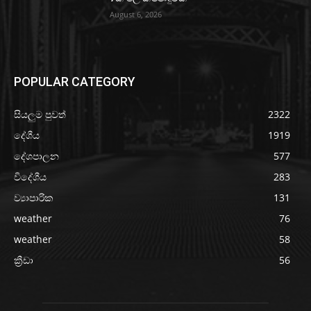
August 6, 2026
POPULAR CATEGORY
සියලුම පුවත්
2322
දේශීය
1919
දේශපාලන
577
විදේශීය
283
ව්‍යාපාරික
131
weather
76
weather
58
ක්‍රීඩා
56