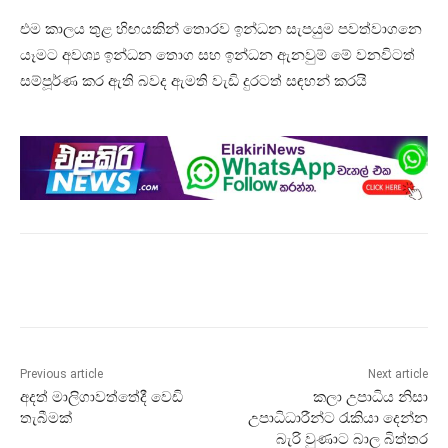
එම කාලය තුළ හිඟයකින් තොරව ඉන්ධන සැපයුම පවත්වාගනෙ
යෑමට අවශ්‍ය ඉන්ධන තොග සහ ඉන්ධන ඇනවුම් මේ වනවිටත්
සම්පූර්ණ කර ඇති බවද ඇමති වැඩි දුරටත් සඳහන් කරයි
Previous article
Next article
අදත් මාලිගාවත්තේදී වෙඩි
කලා උපාධිය නිසා
තැබීමක්
උපාධිධාරීන්ට රැකියා දෙන්න
බැරි වුණාට බාල බිත්තර