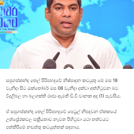
සපුගස්කන්ද තෙල් පිරිපහදුවේ නිෂ්පාදන කටයුතු මේ මස 18
වැනිදා සිට ඔක්තෝබර් මස 08 වැනිදා දක්වා අත්හිටුවන බව
විදුලිබල හා බලශක්ති රාජ්‍ය ඇමති ඩී.වී චානක අද (1) පැවසීය.
ඒ සපුගස්කන්ද තෙල් පිරිපහදුවේ පෙට්‍රල් නිපදවන ඒකකයේ
උත්ප්‍රේරකවල සක්‍රීයතාව නැවත පිහිටුවා යථා තත්වයට
පත්කිරීමේ නඩත්තු කටයුත්තක් සඳහාය.