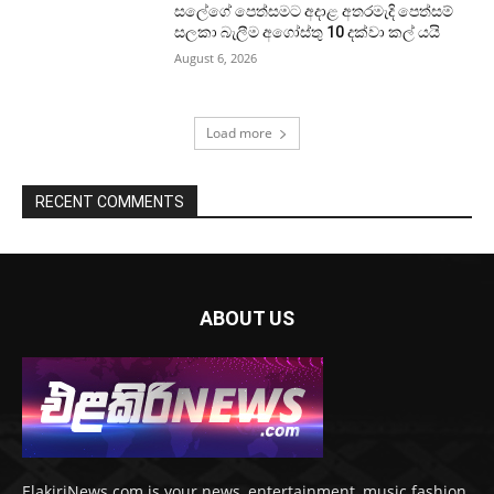
සලේගේ පෙත්සමට අදාළ අතරමැදි පෙත්සම්
සලකා බැලීම අගෝස්තු 10 දක්වා කල් යයි
August 6, 2026
Load more
RECENT COMMENTS
ABOUT US
ElakiriNews.com is your news, entertainment, music fashion